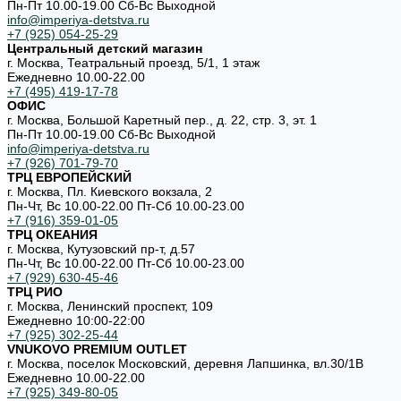
Пн-Пт 10.00-19.00 Cб-Вс Выходной
info@imperiya-detstva.ru
+7 (925) 054-25-29
Центральный детский магазин
г. Москва, Театральный проезд, 5/1, 1 этаж
Ежедневно 10.00-22.00
+7 (495) 419-17-78
ОФИС
г. Москва, Большой Каретный пер., д. 22, стр. 3, эт. 1
Пн-Пт 10.00-19.00 Cб-Вс Выходной
info@imperiya-detstva.ru
+7 (926) 701-79-70
ТРЦ ЕВРОПЕЙСКИЙ
г. Москва, Пл. Киевского вокзала, 2
Пн-Чт, Вс 10.00-22.00 Пт-Сб 10.00-23.00
+7 (916) 359-01-05
ТРЦ ОКЕАНИЯ
г. Москва, Кутузовский пр-т, д.57
Пн-Чт, Вс 10.00-22.00 Пт-Сб 10.00-23.00
+7 (929) 630-45-46
ТРЦ РИО
г. Москва, Ленинский проспект, 109
Ежедневно 10:00-22:00
+7 (925) 302-25-44
VNUKOVO PREMIUM OUTLET
г. Москва, поселок Московский, деревня Лапшинка, вл.30/1В
Ежедневно 10.00-22.00
+7 (925) 349-80-05