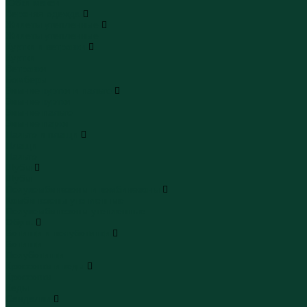
Юбки макси
Верхняя одежда
Жилеты утепленные
Жилеты утепленные
Куртки и ветровки
Куртки
Ветровки
Бомберы
Зимние куртки и пальто
Зимние куртки
Зимние пальто
Зимние парки
Пальто и плащи
Плащи
Пальто
Шубы
Шубы
Полукомбинезоны и комбинезоны
Комбинезоны утепленные
Полукомбинезоны утепленные
Обувь
Ботинки и полуботинки
Ботинки
Полуботинки
Кроссовки и кеды
Кроссовки
Кеды
Сандалии