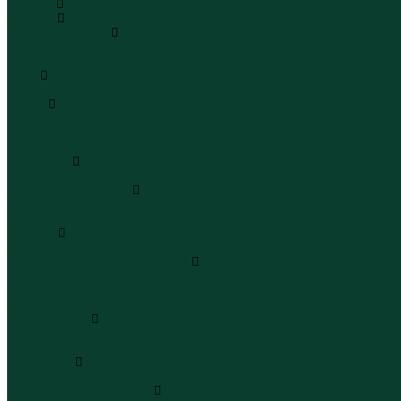
Каталог
Одежда
Блузы и рубашки
Блузы
Рубашки
Боди
Боди
Брюки
Брюки классические
Брюки спортивные
Брюки повседневные
Водолазки
Водолазки
Джинсы и джинсовки
Джинсы
Джинсовки
Жилеты
Жилеты
Кардиганы джемперы свитеры
Кардиганы
Джемперы
Свитеры
Комбинезоны
Комбинезоны
Полукомбинезоны
Комплекты
Комплекты одежды
Леггинсы и велосипедки