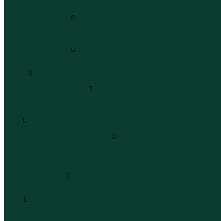
Леггинсы
Велосипедки
Пиджаки и костюмы
Пиджаки
Костюмы
Жакеты
Платья и сарафаны
Платья
Сарафаны
Туники
Туники
Толстовки худи свитшоты
Толстовки
Худи
Свитшоты
Топы
Топы
Футболки поло майки лонгсливы
Футболки
Поло
Майки
Лонгсливы
Шорты и бермуды
Шорты
Бермуды
Юбки
Юбки мини
Юбки миди