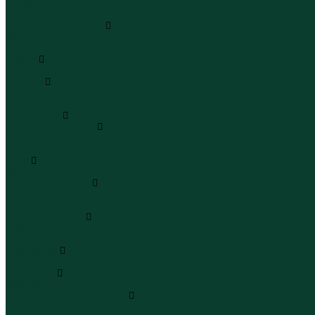
Сандалии
Сандалии
Сапоги и полусапоги
Сапоги
Полусапоги
Туфли
Туфли
Сланцы
Шлепанцы
Сланцы
Аксессуары
Галстуки и бабочки
Галстуки
Бабочки
Очки
Очки
Ремни и подтяжки
Ремни
Подтяжки
Сумки и рюкзаки
Сумки
Рюкзаки
Украшения
Украшения
Чемоданы
Чемоданы
Шапки шарфы и перчатки
Шапки