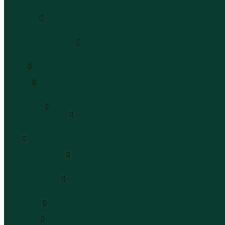
Кроссовки
Кеды
Сандалии
Сандалии
Сандалии
Сапоги и полусапоги
Сапоги
Полусапоги
Туфли
Туфли
Сланцы
Шлепанцы
Сланцы
Аксессуары
Галстуки и бабочки
Галстуки
Бабочки
Очки
Очки
Ремни и подтяжки
Ремни
Подтяжки
Сумки и рюкзаки
Сумки
Рюкзаки
Украшения
Украшения
Чемоданы