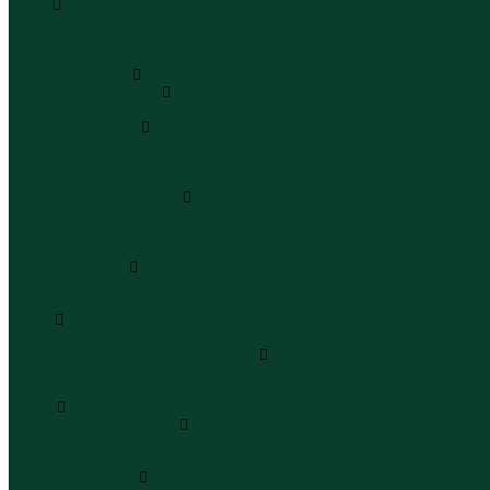
Юбки
Юбки мини
Юбки миди
Юбки макси
Верхняя одежда
Жилеты утепленные
Жилеты утепленные
Куртки и ветровки
Куртки
Ветровки
Бомберы
Зимние куртки и пальто
Зимние куртки
Зимние пальто
Зимние парки
Пальто и плащи
Плащи
Пальто
Шубы
Шубы
Полукомбинезоны и комбинезоны
Комбинезоны утепленные
Полукомбинезоны утепленные
Обувь
Ботинки и полуботинки
Ботинки
Полуботинки
Кроссовки и кеды