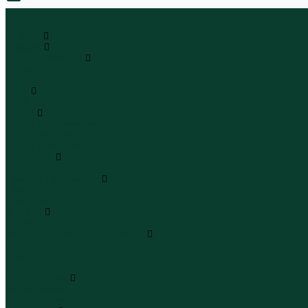
0
...
Каталог
Одежда
Блузы и рубашки
Блузы
Рубашки
Боди
Боди
Брюки
Брюки классические
Брюки спортивные
Брюки повседневные
Водолазки
Водолазки
Джинсы и джинсовки
Джинсы
Джинсовки
Жилеты
Жилеты
Кардиганы джемперы свитеры
Кардиганы
Джемперы
Свитеры
Комбинезоны
Комбинезоны
Полукомбинезоны