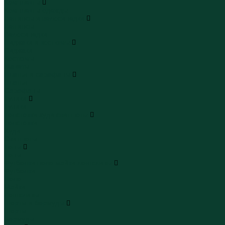
Комплекты
Комплекты одежды
Леггинсы и велосипедки
Леггинсы
Велосипедки
Пиджаки и костюмы
Пиджаки
Костюмы
Жакеты
Платья и сарафаны
Платья
Сарафаны
Туники
Туники
Толстовки худи свитшоты
Толстовки
Худи
Свитшоты
Топы
Топы
Футболки поло майки лонгсливы
Футболки
Поло
Майки
Лонгсливы
Шорты и бермуды
Шорты
Бермуды