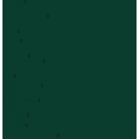
Сандалии
Сандалии
Сандалии
Сапоги и полусапоги
Сапоги
Полусапоги
Туфли
Туфли
Сланцы
Шлепанцы
Сланцы
Аксессуары
Галстуки и бабочки
Галстуки
Бабочки
Очки
Очки
Ремни и подтяжки
Ремни
Подтяжки
Сумки и рюкзаки
Сумки
Рюкзаки
Украшения
Украшения
Чемоданы
Чемоданы
Шапки шарфы и перчатки