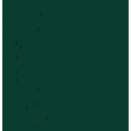
Шапки
Шарфы
Перчатки
Кепки и бейсболки
Кепки
Бейсболки
Шляпы и панамы
Шляпы
Панамы
Белье
Пижамы
Пижамы
Майки
Майки
Бюстгальтеры
Носки
Носки
Трусы
Трусы
Комплекты белья
Комплекты белья
Бюстгальтеры
Пляжная одежда
Купальники
Купальники
Плавательные шорты
Плавательные шорты
Пляжная одежда