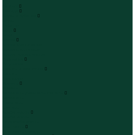
...
Каталог
Одежда
Блузы и рубашки
Блузы
Рубашки
Боди
Боди
Брюки
Брюки классические
Брюки спортивные
Брюки повседневные
Водолазки
Водолазки
Джинсы и джинсовки
Джинсы
Джинсовки
Жилеты
Жилеты
Кардиганы джемперы свитеры
Кардиганы
Джемперы
Свитеры
Комбинезоны
Комбинезоны
Полукомбинезоны
Комплекты
Комплекты одежды