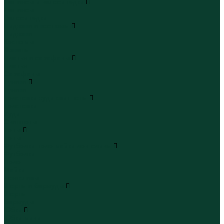
Леггинсы и велосипедки
Леггинсы
Велосипедки
Пиджаки и костюмы
Пиджаки
Костюмы
Жакеты
Платья и сарафаны
Платья
Сарафаны
Туники
Туники
Толстовки худи свитшоты
Толстовки
Худи
Свитшоты
Топы
Топы
Футболки поло майки лонгсливы
Футболки
Поло
Майки
Лонгсливы
Шорты и бермуды
Шорты
Бермуды
Юбки
Юбки мини