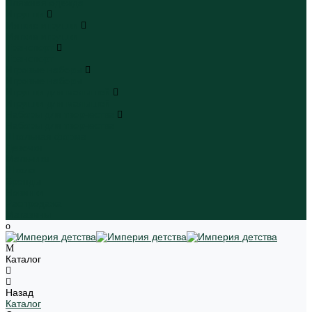
Пляжная одежда
Игрушки
Мягкие игрушки
Мягкие игрушки
Транспорт
Транспорт
Игровые наборы
Игровые наборы
Игрушки для малышей
Игрушки для малышей
Наборы для творчества
Наборы для творчества
Школьная форма
Девочки
Мальчики
Школа
Бренды
Новинки
Распродажа
Магазины
Каталог
Назад
Каталог