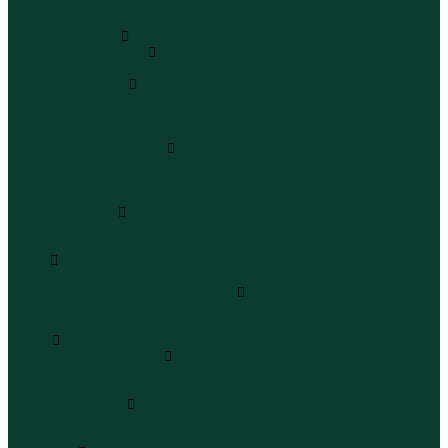
Юбки миди
Юбки макси
Верхняя одежда
Жилеты утепленные
Жилеты утепленные
Куртки и ветровки
Куртки
Ветровки
Бомберы
Зимние куртки и пальто
Зимние куртки
Зимние пальто
Зимние парки
Пальто и плащи
Плащи
Пальто
Шубы
Шубы
Полукомбинезоны и комбинезоны
Комбинезоны утепленные
Полукомбинезоны утепленные
Обувь
Ботинки и полуботинки
Ботинки
Полуботинки
Кроссовки и кеды
Кроссовки
Кеды