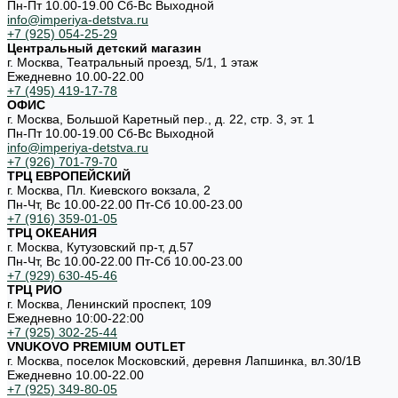
Пн-Пт 10.00-19.00 Cб-Вс Выходной
info@imperiya-detstva.ru
+7 (925) 054-25-29
Центральный детский магазин
г. Москва, Театральный проезд, 5/1, 1 этаж
Ежедневно 10.00-22.00
+7 (495) 419-17-78
ОФИС
г. Москва, Большой Каретный пер., д. 22, стр. 3, эт. 1
Пн-Пт 10.00-19.00 Cб-Вс Выходной
info@imperiya-detstva.ru
+7 (926) 701-79-70
ТРЦ ЕВРОПЕЙСКИЙ
г. Москва, Пл. Киевского вокзала, 2
Пн-Чт, Вс 10.00-22.00 Пт-Сб 10.00-23.00
+7 (916) 359-01-05
ТРЦ ОКЕАНИЯ
г. Москва, Кутузовский пр-т, д.57
Пн-Чт, Вс 10.00-22.00 Пт-Сб 10.00-23.00
+7 (929) 630-45-46
ТРЦ РИО
г. Москва, Ленинский проспект, 109
Ежедневно 10:00-22:00
+7 (925) 302-25-44
VNUKOVO PREMIUM OUTLET
г. Москва, поселок Московский, деревня Лапшинка, вл.30/1В
Ежедневно 10.00-22.00
+7 (925) 349-80-05