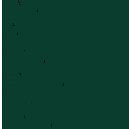
Каталог
Одежда
Блузы и рубашки
Блузы
Рубашки
Боди
Боди
Брюки
Брюки классические
Брюки спортивные
Брюки повседневные
Водолазки
Водолазки
Джинсы и джинсовки
Джинсы
Джинсовки
Жилеты
Жилеты
Кардиганы джемперы свитеры
Кардиганы
Джемперы
Свитеры
Комбинезоны
Комбинезоны
Полукомбинезоны
Комплекты
Комплекты одежды
Леггинсы и велосипедки