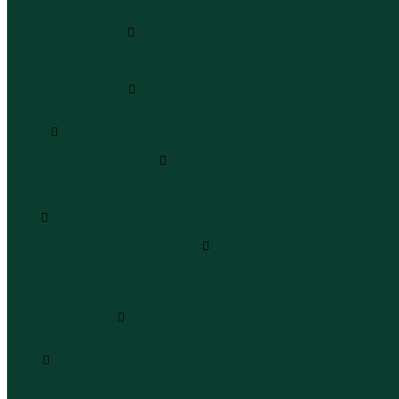
Леггинсы
Велосипедки
Пиджаки и костюмы
Пиджаки
Костюмы
Жакеты
Платья и сарафаны
Платья
Сарафаны
Туники
Туники
Толстовки худи свитшоты
Толстовки
Худи
Свитшоты
Топы
Топы
Футболки поло майки лонгсливы
Футболки
Поло
Майки
Лонгсливы
Шорты и бермуды
Шорты
Бермуды
Юбки
Юбки мини
Юбки миди