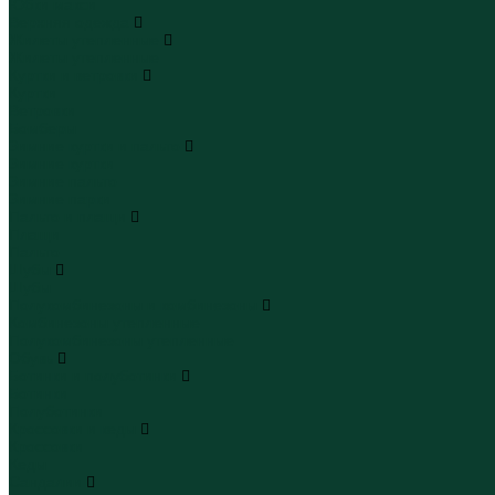
Юбки макси
Верхняя одежда
Жилеты утепленные
Жилеты утепленные
Куртки и ветровки
Куртки
Ветровки
Бомберы
Зимние куртки и пальто
Зимние куртки
Зимние пальто
Зимние парки
Пальто и плащи
Плащи
Пальто
Шубы
Шубы
Полукомбинезоны и комбинезоны
Комбинезоны утепленные
Полукомбинезоны утепленные
Обувь
Ботинки и полуботинки
Ботинки
Полуботинки
Кроссовки и кеды
Кроссовки
Кеды
Сандалии