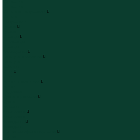
Сандалии
Сандалии
Сапоги и полусапоги
Сапоги
Полусапоги
Туфли
Туфли
Сланцы
Шлепанцы
Сланцы
Аксессуары
Галстуки и бабочки
Галстуки
Бабочки
Очки
Очки
Ремни и подтяжки
Ремни
Подтяжки
Сумки и рюкзаки
Сумки
Рюкзаки
Украшения
Украшения
Чемоданы
Чемоданы
Шапки шарфы и перчатки
Шапки