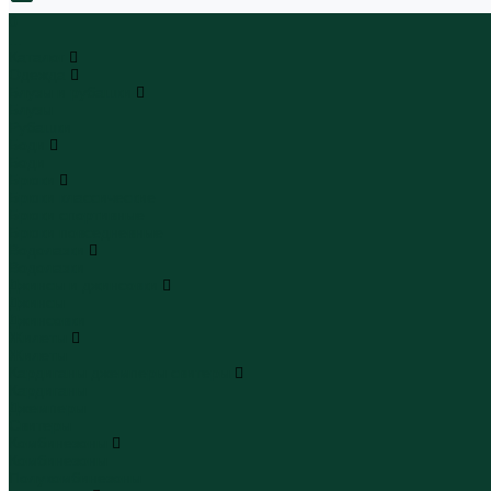
0
...
Каталог
Одежда
Блузы и рубашки
Блузы
Рубашки
Боди
Боди
Брюки
Брюки классические
Брюки спортивные
Брюки повседневные
Водолазки
Водолазки
Джинсы и джинсовки
Джинсы
Джинсовки
Жилеты
Жилеты
Кардиганы джемперы свитеры
Кардиганы
Джемперы
Свитеры
Комбинезоны
Комбинезоны
Полукомбинезоны