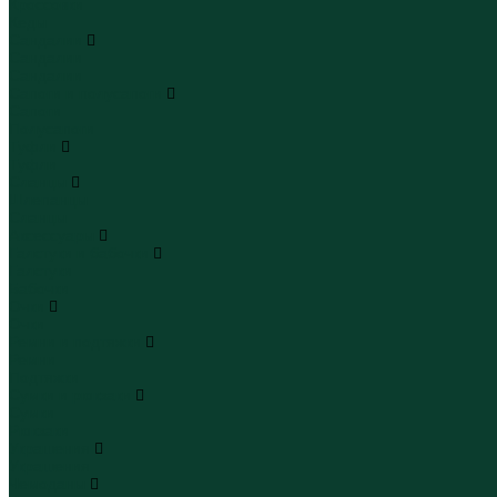
Кроссовки
Кеды
Сандалии
Сандалии
Сандалии
Сапоги и полусапоги
Сапоги
Полусапоги
Туфли
Туфли
Сланцы
Шлепанцы
Сланцы
Аксессуары
Галстуки и бабочки
Галстуки
Бабочки
Очки
Очки
Ремни и подтяжки
Ремни
Подтяжки
Сумки и рюкзаки
Сумки
Рюкзаки
Украшения
Украшения
Чемоданы