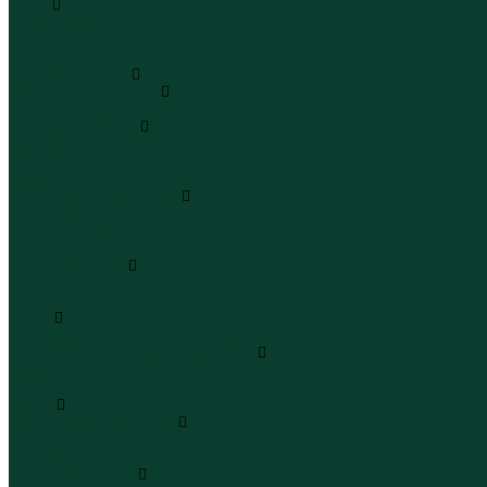
Юбки
Юбки мини
Юбки миди
Юбки макси
Верхняя одежда
Жилеты утепленные
Жилеты утепленные
Куртки и ветровки
Куртки
Ветровки
Бомберы
Зимние куртки и пальто
Зимние куртки
Зимние пальто
Зимние парки
Пальто и плащи
Плащи
Пальто
Шубы
Шубы
Полукомбинезоны и комбинезоны
Комбинезоны утепленные
Полукомбинезоны утепленные
Обувь
Ботинки и полуботинки
Ботинки
Полуботинки
Кроссовки и кеды