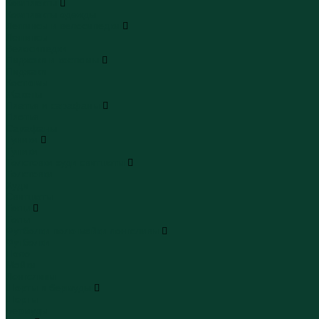
Комплекты
Комплекты одежды
Леггинсы и велосипедки
Леггинсы
Велосипедки
Пиджаки и костюмы
Пиджаки
Костюмы
Жакеты
Платья и сарафаны
Платья
Сарафаны
Туники
Туники
Толстовки худи свитшоты
Толстовки
Худи
Свитшоты
Топы
Топы
Футболки поло майки лонгсливы
Футболки
Поло
Майки
Лонгсливы
Шорты и бермуды
Шорты
Бермуды