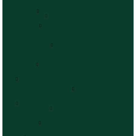
Юбки миди
Юбки макси
Верхняя одежда
Жилеты утепленные
Жилеты утепленные
Куртки и ветровки
Куртки
Ветровки
Бомберы
Зимние куртки и пальто
Зимние куртки
Зимние пальто
Зимние парки
Пальто и плащи
Плащи
Пальто
Шубы
Шубы
Полукомбинезоны и комбинезоны
Комбинезоны утепленные
Полукомбинезоны утепленные
Обувь
Ботинки и полуботинки
Ботинки
Полуботинки
Кроссовки и кеды
Кроссовки
Кеды