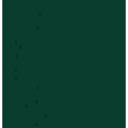
Шапки
Шарфы
Перчатки
Кепки и бейсболки
Кепки
Бейсболки
Шляпы и панамы
Шляпы
Панамы
Белье
Пижамы
Пижамы
Майки
Майки
Бюстгальтеры
Носки
Носки
Трусы
Трусы
Комплекты белья
Комплекты белья
Бюстгальтеры
Пляжная одежда
Купальники
Купальники
Плавательные шорты
Плавательные шорты
Пляжная одежда