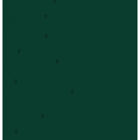
Леггинсы и велосипедки
Леггинсы
Велосипедки
Пиджаки и костюмы
Пиджаки
Костюмы
Жакеты
Платья и сарафаны
Платья
Сарафаны
Туники
Туники
Толстовки худи свитшоты
Толстовки
Худи
Свитшоты
Топы
Топы
Футболки поло майки лонгсливы
Футболки
Поло
Майки
Лонгсливы
Шорты и бермуды
Шорты
Бермуды
Юбки
Юбки мини