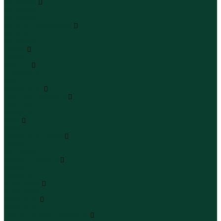
Сандалии
Сандалии
Сандалии
Сапоги и полусапоги
Сапоги
Полусапоги
Туфли
Туфли
Сланцы
Шлепанцы
Сланцы
Аксессуары
Галстуки и бабочки
Галстуки
Бабочки
Очки
Очки
Ремни и подтяжки
Ремни
Подтяжки
Сумки и рюкзаки
Сумки
Рюкзаки
Украшения
Украшения
Чемоданы
Чемоданы
Шапки шарфы и перчатки