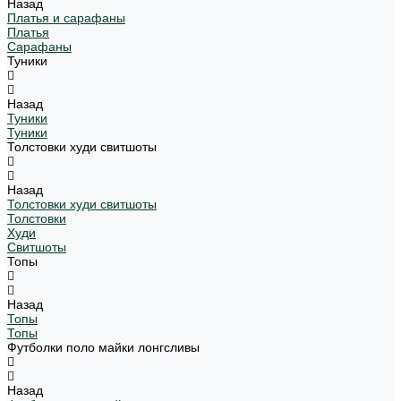
Назад
Платья и сарафаны
Платья
Сарафаны
Туники
Назад
Туники
Туники
Толстовки худи свитшоты
Назад
Толстовки худи свитшоты
Толстовки
Худи
Свитшоты
Топы
Назад
Топы
Топы
Футболки поло майки лонгсливы
Назад