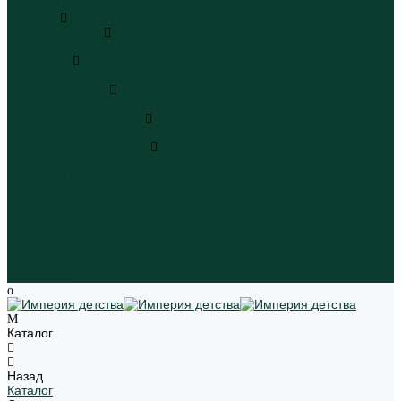
Пляжная одежда
Игрушки
Мягкие игрушки
Мягкие игрушки
Транспорт
Транспорт
Игровые наборы
Игровые наборы
Игрушки для малышей
Игрушки для малышей
Наборы для творчества
Наборы для творчества
Школьная форма
Девочки
Мальчики
Школа
Бренды
Новинки
Распродажа
Магазины
Каталог
Назад
Каталог