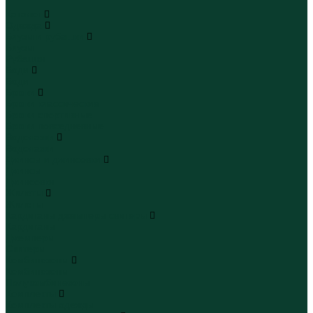
...
Каталог
Одежда
Блузы и рубашки
Блузы
Рубашки
Боди
Боди
Брюки
Брюки классические
Брюки спортивные
Брюки повседневные
Водолазки
Водолазки
Джинсы и джинсовки
Джинсы
Джинсовки
Жилеты
Жилеты
Кардиганы джемперы свитеры
Кардиганы
Джемперы
Свитеры
Комбинезоны
Комбинезоны
Полукомбинезоны
Комплекты
Комплекты одежды