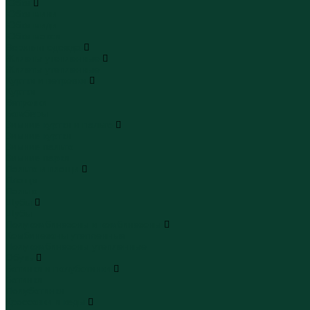
Юбки
Юбки мини
Юбки миди
Юбки макси
Верхняя одежда
Жилеты утепленные
Жилеты утепленные
Куртки и ветровки
Куртки
Ветровки
Бомберы
Зимние куртки и пальто
Зимние куртки
Зимние пальто
Зимние парки
Пальто и плащи
Плащи
Пальто
Шубы
Шубы
Полукомбинезоны и комбинезоны
Комбинезоны утепленные
Полукомбинезоны утепленные
Обувь
Ботинки и полуботинки
Ботинки
Полуботинки
Кроссовки и кеды