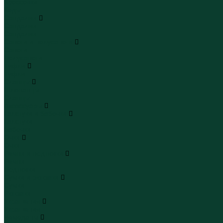
Кроссовки
Кеды
Сандалии
Сандалии
Сандалии
Сапоги и полусапоги
Сапоги
Полусапоги
Туфли
Туфли
Сланцы
Шлепанцы
Сланцы
Аксессуары
Галстуки и бабочки
Галстуки
Бабочки
Очки
Очки
Ремни и подтяжки
Ремни
Подтяжки
Сумки и рюкзаки
Сумки
Рюкзаки
Украшения
Украшения
Чемоданы