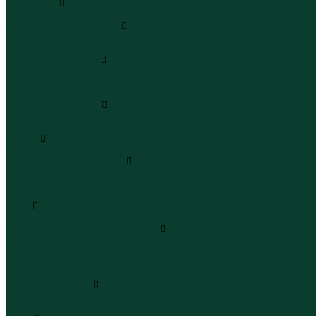
Комплекты
Комплекты одежды
Леггинсы и велосипедки
Леггинсы
Велосипедки
Пиджаки и костюмы
Пиджаки
Костюмы
Жакеты
Платья и сарафаны
Платья
Сарафаны
Туники
Туники
Толстовки худи свитшоты
Толстовки
Худи
Свитшоты
Топы
Топы
Футболки поло майки лонгсливы
Футболки
Поло
Майки
Лонгсливы
Шорты и бермуды
Шорты
Бермуды