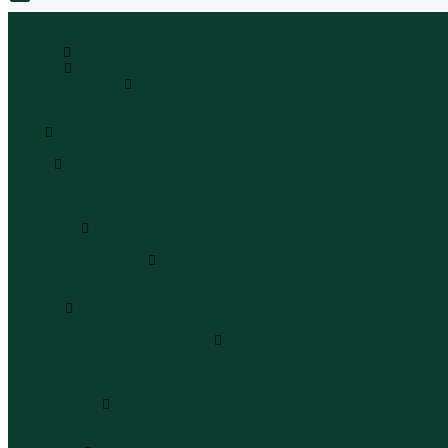
0
...
Каталог
Одежда
Блузы и рубашки
Блузы
Рубашки
Боди
Боди
Брюки
Брюки классические
Брюки спортивные
Брюки повседневные
Водолазки
Водолазки
Джинсы и джинсовки
Джинсы
Джинсовки
Жилеты
Жилеты
Кардиганы джемперы свитеры
Кардиганы
Джемперы
Свитеры
Комбинезоны
Комбинезоны
Полукомбинезоны