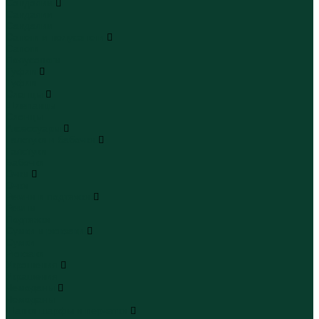
Сандалии
Сандалии
Сандалии
Сапоги и полусапоги
Сапоги
Полусапоги
Туфли
Туфли
Сланцы
Шлепанцы
Сланцы
Аксессуары
Галстуки и бабочки
Галстуки
Бабочки
Очки
Очки
Ремни и подтяжки
Ремни
Подтяжки
Сумки и рюкзаки
Сумки
Рюкзаки
Украшения
Украшения
Чемоданы
Чемоданы
Шапки шарфы и перчатки