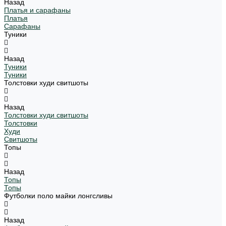
Назад
Платья и сарафаны
Платья
Сарафаны
Туники
Назад
Туники
Туники
Толстовки худи свитшоты
Назад
Толстовки худи свитшоты
Толстовки
Худи
Свитшоты
Топы
Назад
Топы
Топы
Футболки поло майки лонгсливы
Назад