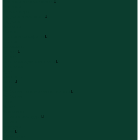
Леггинсы и велосипедки
Леггинсы
Велосипедки
Пиджаки и костюмы
Пиджаки
Костюмы
Жакеты
Платья и сарафаны
Платья
Сарафаны
Туники
Туники
Толстовки худи свитшоты
Толстовки
Худи
Свитшоты
Топы
Топы
Футболки поло майки лонгсливы
Футболки
Поло
Майки
Лонгсливы
Шорты и бермуды
Шорты
Бермуды
Юбки
Юбки мини