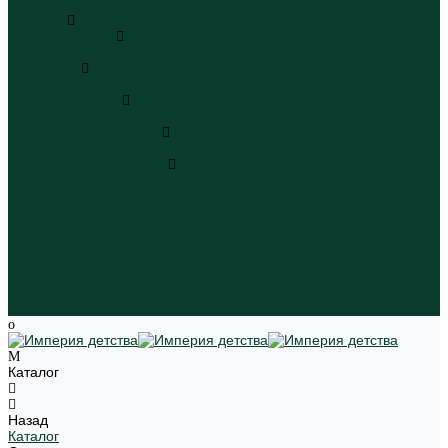
Пляжная одежда
Игрушки
Мягкие игрушки
Мягкие игрушки
Транспорт
Транспорт
Игровые наборы
Игровые наборы
Игрушки для малышей
Игрушки для малышей
Наборы для творчества
Наборы для творчества
Школьная форма
Девочки
Мальчики
Школа
Бренды
Новинки
Распродажа
Магазины
Каталог
Назад
Каталог