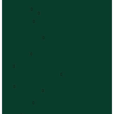
Юбки миди
Юбки макси
Верхняя одежда
Жилеты утепленные
Жилеты утепленные
Куртки и ветровки
Куртки
Ветровки
Бомберы
Зимние куртки и пальто
Зимние куртки
Зимние пальто
Зимние парки
Пальто и плащи
Плащи
Пальто
Шубы
Шубы
Полукомбинезоны и комбинезоны
Комбинезоны утепленные
Полукомбинезоны утепленные
Обувь
Ботинки и полуботинки
Ботинки
Полуботинки
Кроссовки и кеды
Кроссовки
Кеды