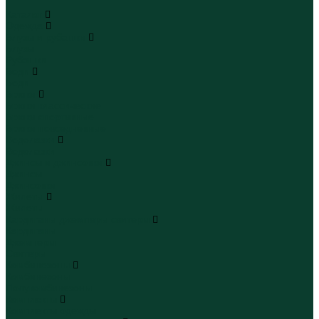
...
Каталог
Одежда
Блузы и рубашки
Блузы
Рубашки
Боди
Боди
Брюки
Брюки классические
Брюки спортивные
Брюки повседневные
Водолазки
Водолазки
Джинсы и джинсовки
Джинсы
Джинсовки
Жилеты
Жилеты
Кардиганы джемперы свитеры
Кардиганы
Джемперы
Свитеры
Комбинезоны
Комбинезоны
Полукомбинезоны
Комплекты
Комплекты одежды