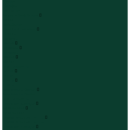
Шапки
Шарфы
Перчатки
Кепки и бейсболки
Кепки
Бейсболки
Шляпы и панамы
Шляпы
Панамы
Белье
Пижамы
Пижамы
Майки
Майки
Бюстгальтеры
Носки
Носки
Трусы
Трусы
Комплекты белья
Комплекты белья
Бюстгальтеры
Пляжная одежда
Купальники
Купальники
Плавательные шорты
Плавательные шорты
Пляжная одежда