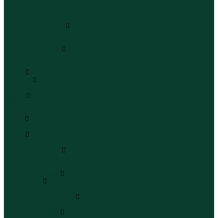
Шапки
Шарфы
Перчатки
Кепки и бейсболки
Кепки
Бейсболки
Шляпы и панамы
Шляпы
Панамы
Белье
Пижамы
Пижамы
Майки
Майки
Бюстгальтеры
Носки
Носки
Трусы
Трусы
Комплекты белья
Комплекты белья
Бюстгальтеры
Пляжная одежда
Купальники
Купальники
Плавательные шорты
Плавательные шорты
Пляжная одежда