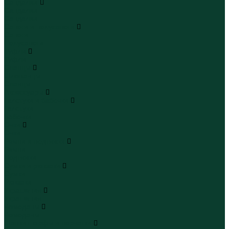
Сандалии
Сандалии
Сандалии
Сапоги и полусапоги
Сапоги
Полусапоги
Туфли
Туфли
Сланцы
Шлепанцы
Сланцы
Аксессуары
Галстуки и бабочки
Галстуки
Бабочки
Очки
Очки
Ремни и подтяжки
Ремни
Подтяжки
Сумки и рюкзаки
Сумки
Рюкзаки
Украшения
Украшения
Чемоданы
Чемоданы
Шапки шарфы и перчатки