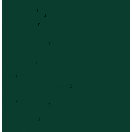
Юбки миди
Юбки макси
Верхняя одежда
Жилеты утепленные
Жилеты утепленные
Куртки и ветровки
Куртки
Ветровки
Бомберы
Зимние куртки и пальто
Зимние куртки
Зимние пальто
Зимние парки
Пальто и плащи
Плащи
Пальто
Шубы
Шубы
Полукомбинезоны и комбинезоны
Комбинезоны утепленные
Полукомбинезоны утепленные
Обувь
Ботинки и полуботинки
Ботинки
Полуботинки
Кроссовки и кеды
Кроссовки
Кеды