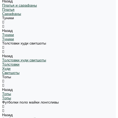
Назад
Платья и сарафаны
Платья
Сарафаны
Туники
Назад
Туники
Туники
Толстовки худи свитшоты
Назад
Толстовки худи свитшоты
Толстовки
Худи
Свитшоты
Топы
Назад
Топы
Топы
Футболки поло майки лонгсливы
Назад