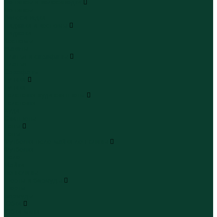
Леггинсы и велосипедки
Леггинсы
Велосипедки
Пиджаки и костюмы
Пиджаки
Костюмы
Жакеты
Платья и сарафаны
Платья
Сарафаны
Туники
Туники
Толстовки худи свитшоты
Толстовки
Худи
Свитшоты
Топы
Топы
Футболки поло майки лонгсливы
Футболки
Поло
Майки
Лонгсливы
Шорты и бермуды
Шорты
Бермуды
Юбки
Юбки мини