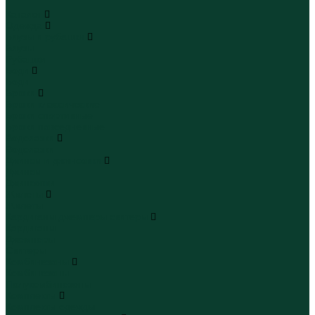
...
Каталог
Одежда
Блузы и рубашки
Блузы
Рубашки
Боди
Боди
Брюки
Брюки классические
Брюки спортивные
Брюки повседневные
Водолазки
Водолазки
Джинсы и джинсовки
Джинсы
Джинсовки
Жилеты
Жилеты
Кардиганы джемперы свитеры
Кардиганы
Джемперы
Свитеры
Комбинезоны
Комбинезоны
Полукомбинезоны
Комплекты
Комплекты одежды