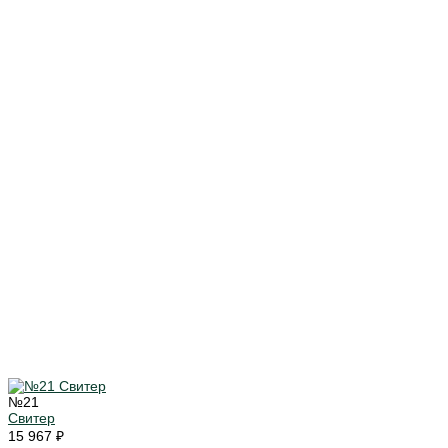
№21
Свитер
15 967 ₽