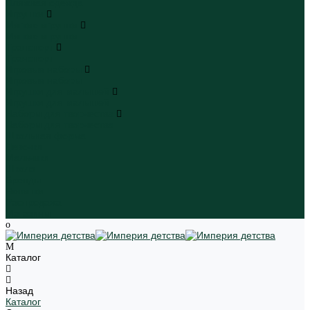
Пляжная одежда
Игрушки
Мягкие игрушки
Мягкие игрушки
Транспорт
Транспорт
Игровые наборы
Игровые наборы
Игрушки для малышей
Игрушки для малышей
Наборы для творчества
Наборы для творчества
Школьная форма
Девочки
Мальчики
Школа
Бренды
Новинки
Распродажа
Магазины
Каталог
Назад
Каталог