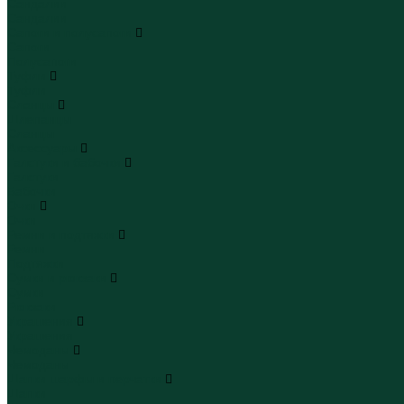
Сандалии
Сандалии
Сапоги и полусапоги
Сапоги
Полусапоги
Туфли
Туфли
Сланцы
Шлепанцы
Сланцы
Аксессуары
Галстуки и бабочки
Галстуки
Бабочки
Очки
Очки
Ремни и подтяжки
Ремни
Подтяжки
Сумки и рюкзаки
Сумки
Рюкзаки
Украшения
Украшения
Чемоданы
Чемоданы
Шапки шарфы и перчатки
Шапки