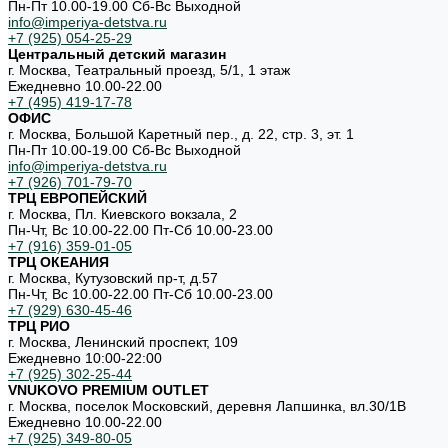
Пн-Пт 10.00-19.00 Cб-Вс Выходной
info@imperiya-detstva.ru
+7 (925) 054-25-29
Центральный детский магазин
г. Москва, Театральный проезд, 5/1, 1 этаж
Ежедневно 10.00-22.00
+7 (495) 419-17-78
ОФИС
г. Москва, Большой Каретный пер., д. 22, стр. 3, эт. 1
Пн-Пт 10.00-19.00 Cб-Вс Выходной
info@imperiya-detstva.ru
+7 (926) 701-79-70
ТРЦ ЕВРОПЕЙСКИЙ
г. Москва, Пл. Киевского вокзала, 2
Пн-Чт, Вс 10.00-22.00 Пт-Сб 10.00-23.00
+7 (916) 359-01-05
ТРЦ ОКЕАНИЯ
г. Москва, Кутузовский пр-т, д.57
Пн-Чт, Вс 10.00-22.00 Пт-Сб 10.00-23.00
+7 (929) 630-45-46
ТРЦ РИО
г. Москва, Ленинский проспект, 109
Ежедневно 10:00-22:00
+7 (925) 302-25-44
VNUKOVO PREMIUM OUTLET
г. Москва, поселок Московский, деревня Лапшинка, вл.30/1В
Ежедневно 10.00-22.00
+7 (925) 349-80-05