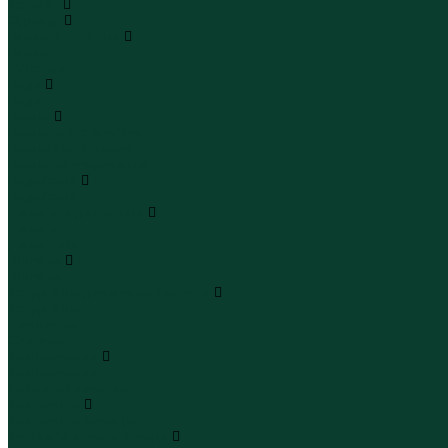
Каталог
Одежда
Блузы и рубашки
Блузы
Рубашки
Боди
Боди
Брюки
Брюки классические
Брюки спортивные
Брюки повседневные
Водолазки
Водолазки
Джинсы и джинсовки
Джинсы
Джинсовки
Жилеты
Жилеты
Кардиганы джемперы свитеры
Кардиганы
Джемперы
Свитеры
Комбинезоны
Комбинезоны
Полукомбинезоны
Комплекты
Комплекты одежды
Леггинсы и велосипедки