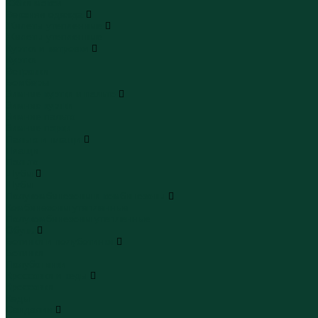
Юбки макси
Верхняя одежда
Жилеты утепленные
Жилеты утепленные
Куртки и ветровки
Куртки
Ветровки
Бомберы
Зимние куртки и пальто
Зимние куртки
Зимние пальто
Зимние парки
Пальто и плащи
Плащи
Пальто
Шубы
Шубы
Полукомбинезоны и комбинезоны
Комбинезоны утепленные
Полукомбинезоны утепленные
Обувь
Ботинки и полуботинки
Ботинки
Полуботинки
Кроссовки и кеды
Кроссовки
Кеды
Сандалии