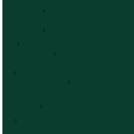
Леггинсы
Велосипедки
Пиджаки и костюмы
Пиджаки
Костюмы
Жакеты
Платья и сарафаны
Платья
Сарафаны
Туники
Туники
Толстовки худи свитшоты
Толстовки
Худи
Свитшоты
Топы
Топы
Футболки поло майки лонгсливы
Футболки
Поло
Майки
Лонгсливы
Шорты и бермуды
Шорты
Бермуды
Юбки
Юбки мини
Юбки миди