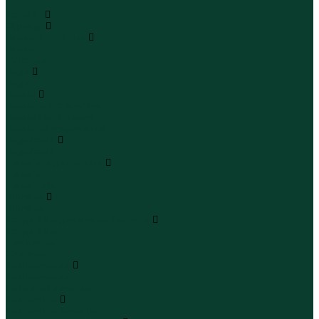
...
Каталог
Одежда
Блузы и рубашки
Блузы
Рубашки
Боди
Боди
Брюки
Брюки классические
Брюки спортивные
Брюки повседневные
Водолазки
Водолазки
Джинсы и джинсовки
Джинсы
Джинсовки
Жилеты
Жилеты
Кардиганы джемперы свитеры
Кардиганы
Джемперы
Свитеры
Комбинезоны
Комбинезоны
Полукомбинезоны
Комплекты
Комплекты одежды