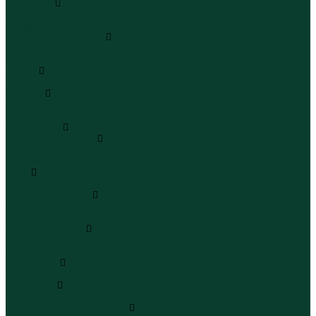
Сандалии
Сандалии
Сандалии
Сапоги и полусапоги
Сапоги
Полусапоги
Туфли
Туфли
Сланцы
Шлепанцы
Сланцы
Аксессуары
Галстуки и бабочки
Галстуки
Бабочки
Очки
Очки
Ремни и подтяжки
Ремни
Подтяжки
Сумки и рюкзаки
Сумки
Рюкзаки
Украшения
Украшения
Чемоданы
Чемоданы
Шапки шарфы и перчатки