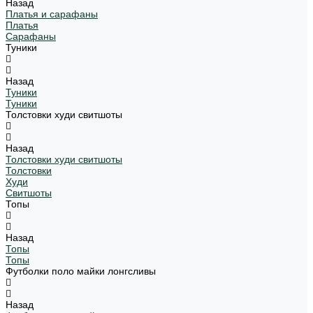
Назад
Платья и сарафаны
Платья
Сарафаны
Туники
Назад
Туники
Туники
Толстовки худи свитшоты
Назад
Толстовки худи свитшоты
Толстовки
Худи
Свитшоты
Топы
Назад
Топы
Топы
Футболки поло майки лонгсливы
Назад