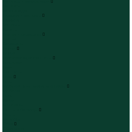
Леггинсы и велосипедки
Леггинсы
Велосипедки
Пиджаки и костюмы
Пиджаки
Костюмы
Жакеты
Платья и сарафаны
Платья
Сарафаны
Туники
Туники
Толстовки худи свитшоты
Толстовки
Худи
Свитшоты
Топы
Топы
Футболки поло майки лонгсливы
Футболки
Поло
Майки
Лонгсливы
Шорты и бермуды
Шорты
Бермуды
Юбки
Юбки мини