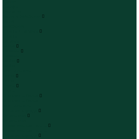
Шапки
Шарфы
Перчатки
Кепки и бейсболки
Кепки
Бейсболки
Шляпы и панамы
Шляпы
Панамы
Белье
Пижамы
Пижамы
Майки
Майки
Бюстгальтеры
Носки
Носки
Трусы
Трусы
Комплекты белья
Комплекты белья
Бюстгальтеры
Пляжная одежда
Купальники
Купальники
Плавательные шорты
Плавательные шорты
Пляжная одежда