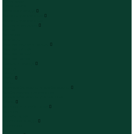
Юбки миди
Юбки макси
Верхняя одежда
Жилеты утепленные
Жилеты утепленные
Куртки и ветровки
Куртки
Ветровки
Бомберы
Зимние куртки и пальто
Зимние куртки
Зимние пальто
Зимние парки
Пальто и плащи
Плащи
Пальто
Шубы
Шубы
Полукомбинезоны и комбинезоны
Комбинезоны утепленные
Полукомбинезоны утепленные
Обувь
Ботинки и полуботинки
Ботинки
Полуботинки
Кроссовки и кеды
Кроссовки
Кеды