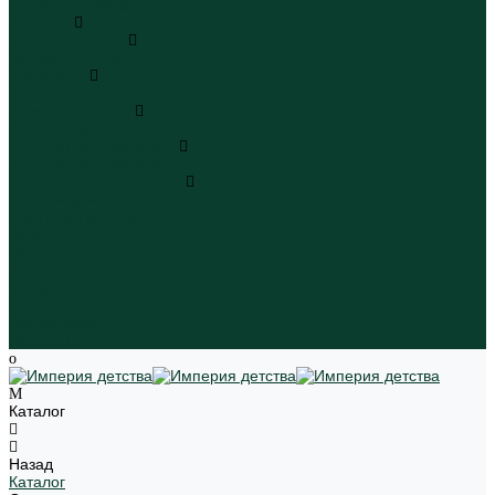
Пляжная одежда
Игрушки
Мягкие игрушки
Мягкие игрушки
Транспорт
Транспорт
Игровые наборы
Игровые наборы
Игрушки для малышей
Игрушки для малышей
Наборы для творчества
Наборы для творчества
Школьная форма
Девочки
Мальчики
Школа
Бренды
Новинки
Распродажа
Магазины
Каталог
Назад
Каталог