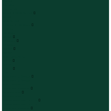
Шапки
Шарфы
Перчатки
Кепки и бейсболки
Кепки
Бейсболки
Шляпы и панамы
Шляпы
Панамы
Белье
Пижамы
Пижамы
Майки
Майки
Бюстгальтеры
Носки
Носки
Трусы
Трусы
Комплекты белья
Комплекты белья
Бюстгальтеры
Пляжная одежда
Купальники
Купальники
Плавательные шорты
Плавательные шорты
Пляжная одежда