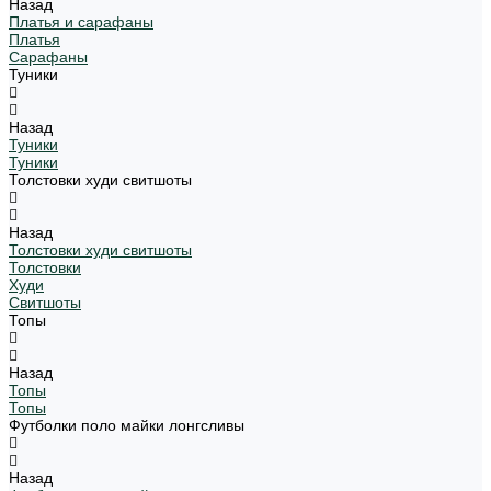
Назад
Платья и сарафаны
Платья
Сарафаны
Туники
Назад
Туники
Туники
Толстовки худи свитшоты
Назад
Толстовки худи свитшоты
Толстовки
Худи
Свитшоты
Топы
Назад
Топы
Топы
Футболки поло майки лонгсливы
Назад