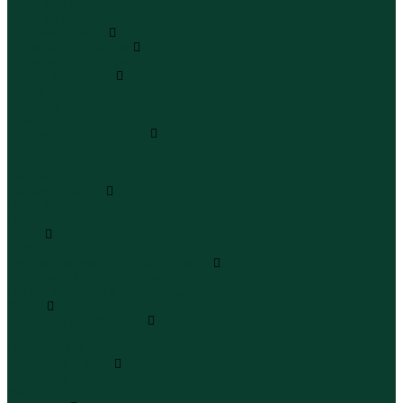
Юбки миди
Юбки макси
Верхняя одежда
Жилеты утепленные
Жилеты утепленные
Куртки и ветровки
Куртки
Ветровки
Бомберы
Зимние куртки и пальто
Зимние куртки
Зимние пальто
Зимние парки
Пальто и плащи
Плащи
Пальто
Шубы
Шубы
Полукомбинезоны и комбинезоны
Комбинезоны утепленные
Полукомбинезоны утепленные
Обувь
Ботинки и полуботинки
Ботинки
Полуботинки
Кроссовки и кеды
Кроссовки
Кеды