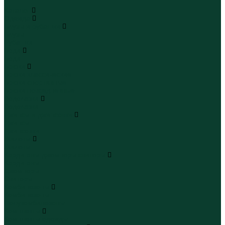
...
Каталог
Одежда
Блузы и рубашки
Блузы
Рубашки
Боди
Боди
Брюки
Брюки классические
Брюки спортивные
Брюки повседневные
Водолазки
Водолазки
Джинсы и джинсовки
Джинсы
Джинсовки
Жилеты
Жилеты
Кардиганы джемперы свитеры
Кардиганы
Джемперы
Свитеры
Комбинезоны
Комбинезоны
Полукомбинезоны
Комплекты
Комплекты одежды