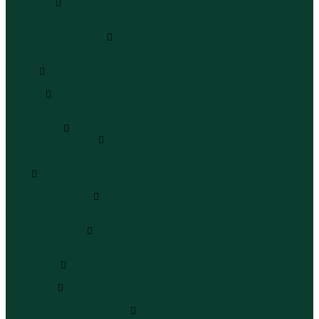
Сандалии
Сандалии
Сандалии
Сапоги и полусапоги
Сапоги
Полусапоги
Туфли
Туфли
Сланцы
Шлепанцы
Сланцы
Аксессуары
Галстуки и бабочки
Галстуки
Бабочки
Очки
Очки
Ремни и подтяжки
Ремни
Подтяжки
Сумки и рюкзаки
Сумки
Рюкзаки
Украшения
Украшения
Чемоданы
Чемоданы
Шапки шарфы и перчатки