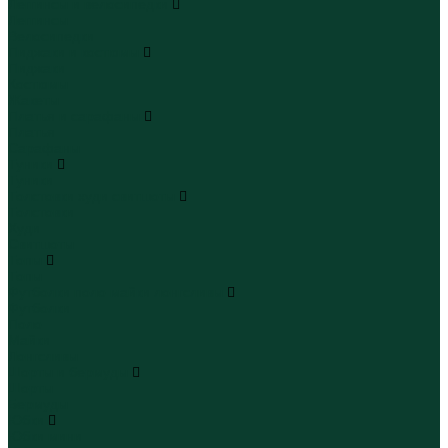
Леггинсы и велосипедки
Леггинсы
Велосипедки
Пиджаки и костюмы
Пиджаки
Костюмы
Жакеты
Платья и сарафаны
Платья
Сарафаны
Туники
Туники
Толстовки худи свитшоты
Толстовки
Худи
Свитшоты
Топы
Топы
Футболки поло майки лонгсливы
Футболки
Поло
Майки
Лонгсливы
Шорты и бермуды
Шорты
Бермуды
Юбки
Юбки мини