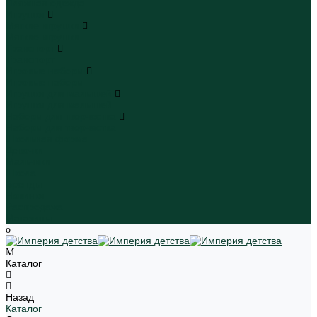
Пляжная одежда
Игрушки
Мягкие игрушки
Мягкие игрушки
Транспорт
Транспорт
Игровые наборы
Игровые наборы
Игрушки для малышей
Игрушки для малышей
Наборы для творчества
Наборы для творчества
Школьная форма
Девочки
Мальчики
Школа
Бренды
Новинки
Распродажа
Магазины
Каталог
Назад
Каталог