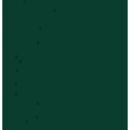
Чемоданы
Чемоданы
Шапки шарфы и перчатки
Шапки
Шарфы
Перчатки
Кепки и бейсболки
Кепки
Бейсболки
Шляпы и панамы
Шляпы
Панамы
Белье
Пижамы
Пижамы
Майки
Майки
Бюстгальтеры
Носки
Носки
Трусы
Трусы
Комплекты белья
Комплекты белья
Бюстгальтеры
Пляжная одежда
Купальники
Купальники