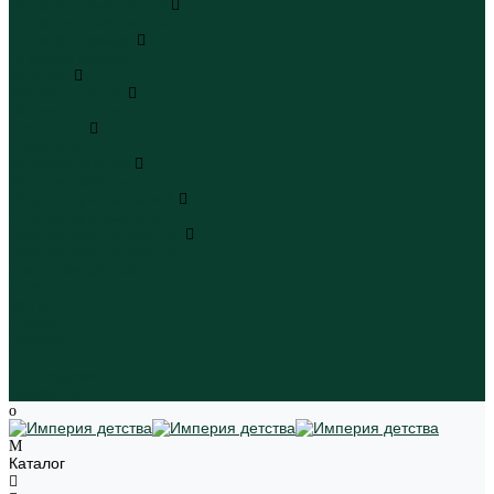
Плавательные шорты
Плавательные шорты
Пляжная одежда
Пляжная одежда
Игрушки
Мягкие игрушки
Мягкие игрушки
Транспорт
Транспорт
Игровые наборы
Игровые наборы
Игрушки для малышей
Игрушки для малышей
Наборы для творчества
Наборы для творчества
Школьная форма
Девочки
Мальчики
Школа
Бренды
Новинки
Распродажа
Магазины
Каталог