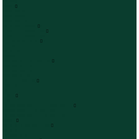
Бермуды
Юбки
Юбки мини
Юбки миди
Юбки макси
Верхняя одежда
Жилеты утепленные
Жилеты утепленные
Куртки и ветровки
Куртки
Ветровки
Бомберы
Зимние куртки и пальто
Зимние куртки
Зимние пальто
Зимние парки
Пальто и плащи
Плащи
Пальто
Шубы
Шубы
Полукомбинезоны и комбинезоны
Комбинезоны утепленные
Полукомбинезоны утепленные
Обувь
Ботинки и полуботинки
Ботинки
Полуботинки