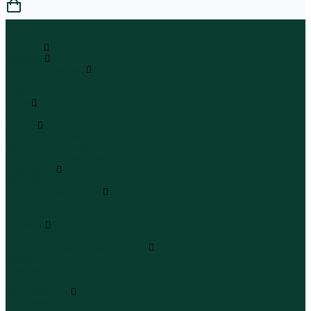
0
...
Каталог
Одежда
Блузы и рубашки
Блузы
Рубашки
Боди
Боди
Брюки
Брюки классические
Брюки спортивные
Брюки повседневные
Водолазки
Водолазки
Джинсы и джинсовки
Джинсы
Джинсовки
Жилеты
Жилеты
Кардиганы джемперы свитеры
Кардиганы
Джемперы
Свитеры
Комбинезоны
Комбинезоны