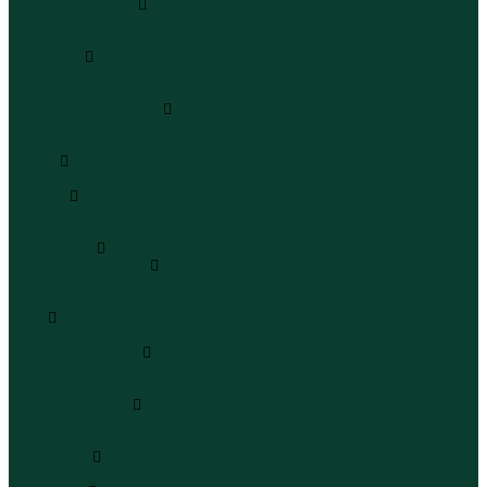
Кроссовки и кеды
Кроссовки
Кеды
Сандалии
Сандалии
Сандалии
Сапоги и полусапоги
Сапоги
Полусапоги
Туфли
Туфли
Сланцы
Шлепанцы
Сланцы
Аксессуары
Галстуки и бабочки
Галстуки
Бабочки
Очки
Очки
Ремни и подтяжки
Ремни
Подтяжки
Сумки и рюкзаки
Сумки
Рюкзаки
Украшения
Украшения