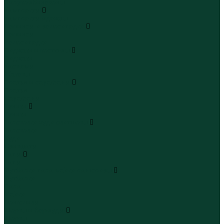
Полукомбинезоны
Комплекты
Комплекты одежды
Леггинсы и велосипедки
Леггинсы
Велосипедки
Пиджаки и костюмы
Пиджаки
Костюмы
Жакеты
Платья и сарафаны
Платья
Сарафаны
Туники
Туники
Толстовки худи свитшоты
Толстовки
Худи
Свитшоты
Топы
Топы
Футболки поло майки лонгсливы
Футболки
Поло
Майки
Лонгсливы
Шорты и бермуды
Шорты