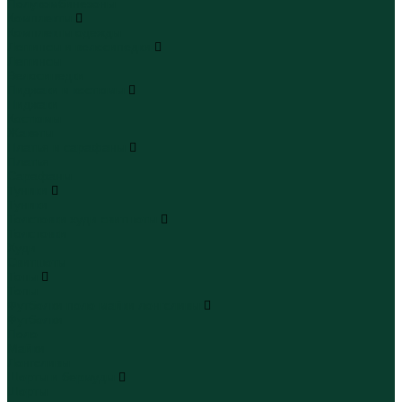
Полукомбинезоны
Комплекты
Комплекты одежды
Леггинсы и велосипедки
Леггинсы
Велосипедки
Пиджаки и костюмы
Пиджаки
Костюмы
Жакеты
Платья и сарафаны
Платья
Сарафаны
Туники
Туники
Толстовки худи свитшоты
Толстовки
Худи
Свитшоты
Топы
Топы
Футболки поло майки лонгсливы
Футболки
Поло
Майки
Лонгсливы
Шорты и бермуды
Шорты