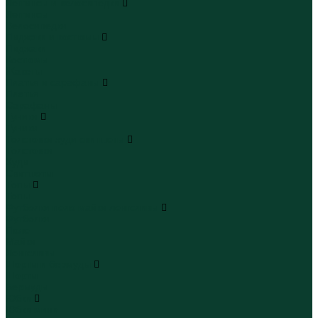
Леггинсы и велосипедки
Леггинсы
Велосипедки
Пиджаки и костюмы
Пиджаки
Костюмы
Жакеты
Платья и сарафаны
Платья
Сарафаны
Туники
Туники
Толстовки худи свитшоты
Толстовки
Худи
Свитшоты
Топы
Топы
Футболки поло майки лонгсливы
Футболки
Поло
Майки
Лонгсливы
Шорты и бермуды
Шорты
Бермуды
Юбки
Юбки мини