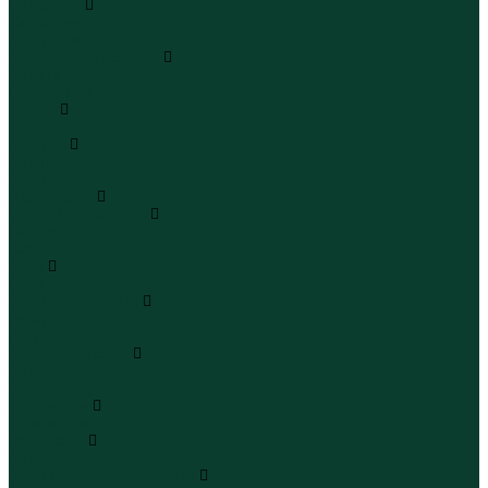
Сандалии
Сандалии
Сандалии
Сапоги и полусапоги
Сапоги
Полусапоги
Туфли
Туфли
Сланцы
Шлепанцы
Сланцы
Аксессуары
Галстуки и бабочки
Галстуки
Бабочки
Очки
Очки
Ремни и подтяжки
Ремни
Подтяжки
Сумки и рюкзаки
Сумки
Рюкзаки
Украшения
Украшения
Чемоданы
Чемоданы
Шапки шарфы и перчатки