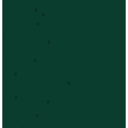
Юбки миди
Юбки макси
Верхняя одежда
Жилеты утепленные
Жилеты утепленные
Куртки и ветровки
Куртки
Ветровки
Бомберы
Зимние куртки и пальто
Зимние куртки
Зимние пальто
Зимние парки
Пальто и плащи
Плащи
Пальто
Шубы
Шубы
Полукомбинезоны и комбинезоны
Комбинезоны утепленные
Полукомбинезоны утепленные
Обувь
Ботинки и полуботинки
Ботинки
Полуботинки
Кроссовки и кеды
Кроссовки
Кеды