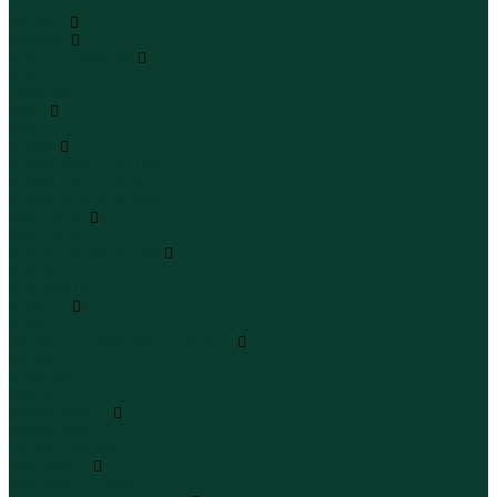
...
Каталог
Одежда
Блузы и рубашки
Блузы
Рубашки
Боди
Боди
Брюки
Брюки классические
Брюки спортивные
Брюки повседневные
Водолазки
Водолазки
Джинсы и джинсовки
Джинсы
Джинсовки
Жилеты
Жилеты
Кардиганы джемперы свитеры
Кардиганы
Джемперы
Свитеры
Комбинезоны
Комбинезоны
Полукомбинезоны
Комплекты
Комплекты одежды