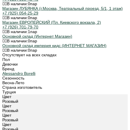
В наличии:
0
пар
Магазин ЛУБЯНКА (г.Москва, Театральный проезд, 5/1, 1 этаж)
+7 (925) 054-25-29
В наличии:
0
пар
Магазин ЕВРОПЕЙСКИЙ (Пл. Киевского вокзала, 2)
+7 (926) 701-79-70
В наличии:
1
пар
Основной склад (Интернет Магазин)
В наличии:
0
пар
Основной склад империя кидс (ИНТЕРНЕТ МАГАЗИН)
В наличии:
0
пар
Отсутствует на всех складах
Пол
Девочки
Бренд
Alessandro Borelli
Сезонность
Весна-Лето
Страна изготовитель
Турция
Цвет
Розовый
Цвет
Розовый
Цвет
Розовый
Цвет
Розовый