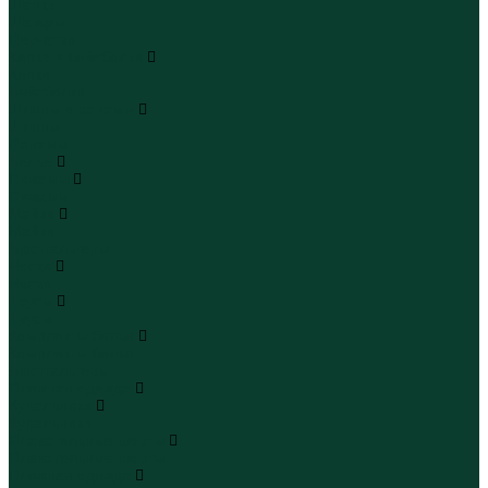
Шапки
Шарфы
Перчатки
Кепки и бейсболки
Кепки
Бейсболки
Шляпы и панамы
Шляпы
Панамы
Белье
Пижамы
Пижамы
Майки
Майки
Бюстгальтеры
Носки
Носки
Трусы
Трусы
Комплекты белья
Комплекты белья
Бюстгальтеры
Пляжная одежда
Купальники
Купальники
Плавательные шорты
Плавательные шорты
Пляжная одежда