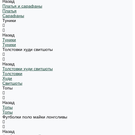
Назад
Платья и сарафаны
Платья
Сарафаны
Туники
Назад
Туники
Туники
Толстовки худи свитшоты
Назад
Толстовки худи свитшоты
Толстовки
Худи
Свитшоты
Топы
Назад
Топы
Топы
Футболки поло майки лонгсливы
Назад