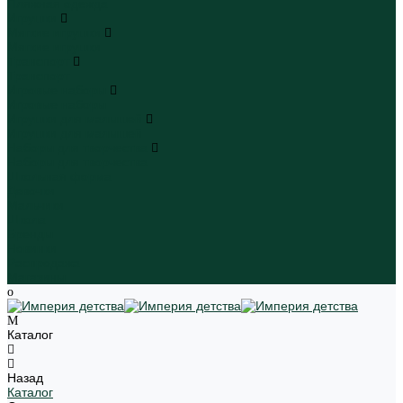
Пляжная одежда
Игрушки
Мягкие игрушки
Мягкие игрушки
Транспорт
Транспорт
Игровые наборы
Игровые наборы
Игрушки для малышей
Игрушки для малышей
Наборы для творчества
Наборы для творчества
Школьная форма
Девочки
Мальчики
Школа
Бренды
Новинки
Распродажа
Магазины
Каталог
Назад
Каталог