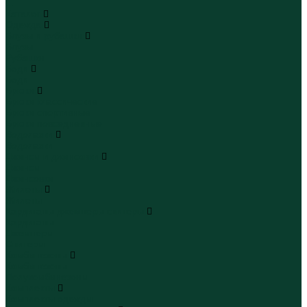
...
Каталог
Одежда
Блузы и рубашки
Блузы
Рубашки
Боди
Боди
Брюки
Брюки классические
Брюки спортивные
Брюки повседневные
Водолазки
Водолазки
Джинсы и джинсовки
Джинсы
Джинсовки
Жилеты
Жилеты
Кардиганы джемперы свитеры
Кардиганы
Джемперы
Свитеры
Комбинезоны
Комбинезоны
Полукомбинезоны
Комплекты
Комплекты одежды