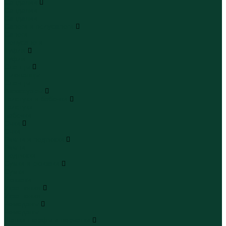
Сандалии
Сандалии
Сандалии
Сапоги и полусапоги
Сапоги
Полусапоги
Туфли
Туфли
Сланцы
Шлепанцы
Сланцы
Аксессуары
Галстуки и бабочки
Галстуки
Бабочки
Очки
Очки
Ремни и подтяжки
Ремни
Подтяжки
Сумки и рюкзаки
Сумки
Рюкзаки
Украшения
Украшения
Чемоданы
Чемоданы
Шапки шарфы и перчатки