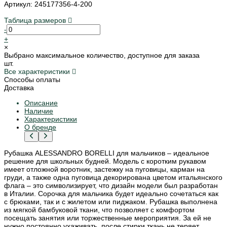
Артикул: 245177356-4-200
Таблица размеров
-
+
×
Выбрано максимальное количество, доступное для заказа
шт.
Все характеристики
Способы оплаты
Доставка
Описание
Наличие
Характеристики
О бренде
Рубашка ALESSANDRO BORELLI для мальчиков – идеальное
решение для школьных будней. Модель с коротким рукавом
имеет отложной воротник, застежку на пуговицы, карман на
груди, а также одна пуговица декорирована цветом итальянского
флага – это символизирует, что дизайн модели был разработан
в Италии. Сорочка для мальчика будет идеально сочетаться как
с брюками, так и с жилетом или пиджаком. Рубашка выполнена
из мягкой бамбуковой ткани, что позволяет с комфортом
посещать занятия или торжественные мероприятия. За ей не
нужно постоянно ухаживать, после стирки ткань не теряет