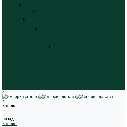
Пляжная одежда
Игрушки
Мягкие игрушки
Мягкие игрушки
Транспорт
Транспорт
Игровые наборы
Игровые наборы
Игрушки для малышей
Игрушки для малышей
Наборы для творчества
Наборы для творчества
Школьная форма
Девочки
Мальчики
Школа
Бренды
Новинки
Распродажа
Магазины
Каталог
Назад
Каталог