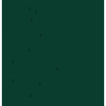
Юбки миди
Юбки макси
Верхняя одежда
Жилеты утепленные
Жилеты утепленные
Куртки и ветровки
Куртки
Ветровки
Бомберы
Зимние куртки и пальто
Зимние куртки
Зимние пальто
Зимние парки
Пальто и плащи
Плащи
Пальто
Шубы
Шубы
Полукомбинезоны и комбинезоны
Комбинезоны утепленные
Полукомбинезоны утепленные
Обувь
Ботинки и полуботинки
Ботинки
Полуботинки
Кроссовки и кеды
Кроссовки
Кеды