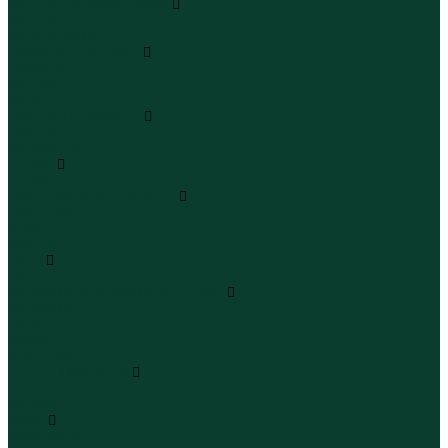
Леггинсы и велосипедки
Леггинсы
Велосипедки
Пиджаки и костюмы
Пиджаки
Костюмы
Жакеты
Платья и сарафаны
Платья
Сарафаны
Туники
Туники
Толстовки худи свитшоты
Толстовки
Худи
Свитшоты
Топы
Топы
Футболки поло майки лонгсливы
Футболки
Поло
Майки
Лонгсливы
Шорты и бермуды
Шорты
Бермуды
Юбки
Юбки мини