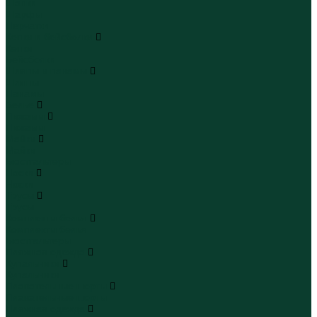
Шапки
Шарфы
Перчатки
Кепки и бейсболки
Кепки
Бейсболки
Шляпы и панамы
Шляпы
Панамы
Белье
Пижамы
Пижамы
Майки
Майки
Бюстгальтеры
Носки
Носки
Трусы
Трусы
Комплекты белья
Комплекты белья
Бюстгальтеры
Пляжная одежда
Купальники
Купальники
Плавательные шорты
Плавательные шорты
Пляжная одежда