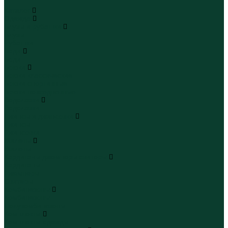
...
Каталог
Одежда
Блузы и рубашки
Блузы
Рубашки
Боди
Боди
Брюки
Брюки классические
Брюки спортивные
Брюки повседневные
Водолазки
Водолазки
Джинсы и джинсовки
Джинсы
Джинсовки
Жилеты
Жилеты
Кардиганы джемперы свитеры
Кардиганы
Джемперы
Свитеры
Комбинезоны
Комбинезоны
Полукомбинезоны
Комплекты
Комплекты одежды