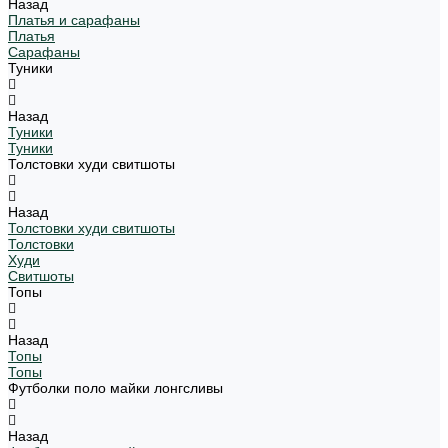
Назад
Платья и сарафаны
Платья
Сарафаны
Туники
Назад
Туники
Туники
Толстовки худи свитшоты
Назад
Толстовки худи свитшоты
Толстовки
Худи
Свитшоты
Топы
Назад
Топы
Топы
Футболки поло майки лонгсливы
Назад