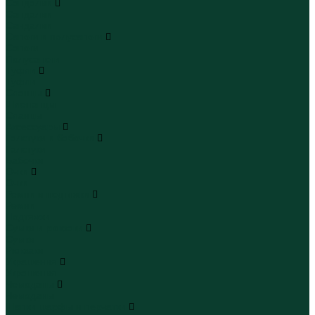
Сандалии
Сандалии
Сандалии
Сапоги и полусапоги
Сапоги
Полусапоги
Туфли
Туфли
Сланцы
Шлепанцы
Сланцы
Аксессуары
Галстуки и бабочки
Галстуки
Бабочки
Очки
Очки
Ремни и подтяжки
Ремни
Подтяжки
Сумки и рюкзаки
Сумки
Рюкзаки
Украшения
Украшения
Чемоданы
Чемоданы
Шапки шарфы и перчатки