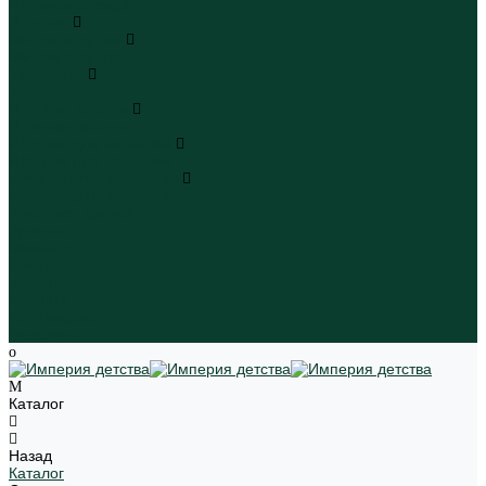
Пляжная одежда
Игрушки
Мягкие игрушки
Мягкие игрушки
Транспорт
Транспорт
Игровые наборы
Игровые наборы
Игрушки для малышей
Игрушки для малышей
Наборы для творчества
Наборы для творчества
Школьная форма
Девочки
Мальчики
Школа
Бренды
Новинки
Распродажа
Магазины
Каталог
Назад
Каталог