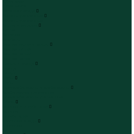
Юбки миди
Юбки макси
Верхняя одежда
Жилеты утепленные
Жилеты утепленные
Куртки и ветровки
Куртки
Ветровки
Бомберы
Зимние куртки и пальто
Зимние куртки
Зимние пальто
Зимние парки
Пальто и плащи
Плащи
Пальто
Шубы
Шубы
Полукомбинезоны и комбинезоны
Комбинезоны утепленные
Полукомбинезоны утепленные
Обувь
Ботинки и полуботинки
Ботинки
Полуботинки
Кроссовки и кеды
Кроссовки
Кеды