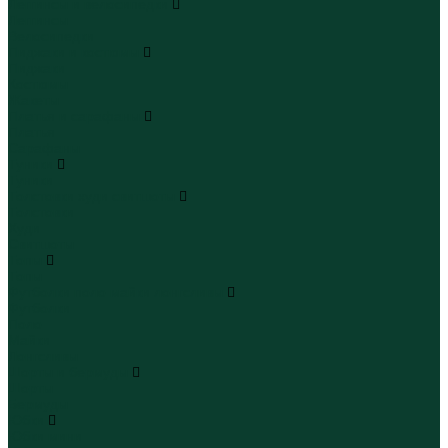
Леггинсы и велосипедки
Леггинсы
Велосипедки
Пиджаки и костюмы
Пиджаки
Костюмы
Жакеты
Платья и сарафаны
Платья
Сарафаны
Туники
Туники
Толстовки худи свитшоты
Толстовки
Худи
Свитшоты
Топы
Топы
Футболки поло майки лонгсливы
Футболки
Поло
Майки
Лонгсливы
Шорты и бермуды
Шорты
Бермуды
Юбки
Юбки мини