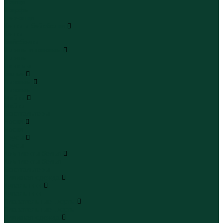
Шапки
Шарфы
Перчатки
Кепки и бейсболки
Кепки
Бейсболки
Шляпы и панамы
Шляпы
Панамы
Белье
Пижамы
Пижамы
Майки
Майки
Бюстгальтеры
Носки
Носки
Трусы
Трусы
Комплекты белья
Комплекты белья
Бюстгальтеры
Пляжная одежда
Купальники
Купальники
Плавательные шорты
Плавательные шорты
Пляжная одежда