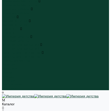
Плавательные шорты
Плавательные шорты
Пляжная одежда
Пляжная одежда
Игрушки
Мягкие игрушки
Мягкие игрушки
Транспорт
Транспорт
Игровые наборы
Игровые наборы
Игрушки для малышей
Игрушки для малышей
Наборы для творчества
Наборы для творчества
Школьная форма
Девочки
Мальчики
Школа
Бренды
Новинки
Распродажа
Магазины
Каталог