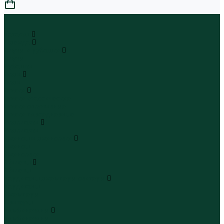
0
...
Каталог
Одежда
Блузы и рубашки
Блузы
Рубашки
Боди
Боди
Брюки
Брюки классические
Брюки спортивные
Брюки повседневные
Водолазки
Водолазки
Джинсы и джинсовки
Джинсы
Джинсовки
Жилеты
Жилеты
Кардиганы джемперы свитеры
Кардиганы
Джемперы
Свитеры
Комбинезоны
Комбинезоны