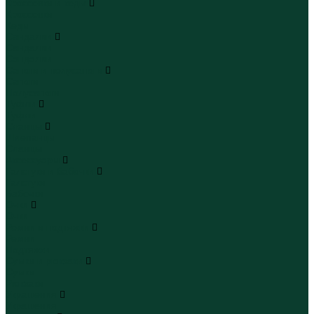
Кроссовки и кеды
Кроссовки
Кеды
Сандалии
Сандалии
Сандалии
Сапоги и полусапоги
Сапоги
Полусапоги
Туфли
Туфли
Сланцы
Шлепанцы
Сланцы
Аксессуары
Галстуки и бабочки
Галстуки
Бабочки
Очки
Очки
Ремни и подтяжки
Ремни
Подтяжки
Сумки и рюкзаки
Сумки
Рюкзаки
Украшения
Украшения