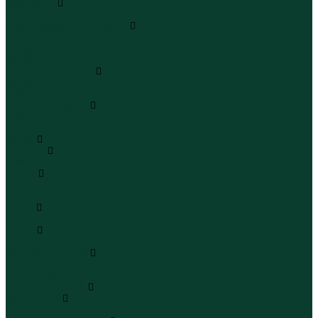
Чемоданы
Чемоданы
Шапки шарфы и перчатки
Шапки
Шарфы
Перчатки
Кепки и бейсболки
Кепки
Бейсболки
Шляпы и панамы
Шляпы
Панамы
Белье
Пижамы
Пижамы
Майки
Майки
Бюстгальтеры
Носки
Носки
Трусы
Трусы
Комплекты белья
Комплекты белья
Бюстгальтеры
Пляжная одежда
Купальники
Купальники