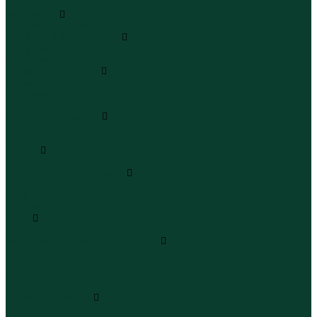
Полукомбинезоны
Комплекты
Комплекты одежды
Леггинсы и велосипедки
Леггинсы
Велосипедки
Пиджаки и костюмы
Пиджаки
Костюмы
Жакеты
Платья и сарафаны
Платья
Сарафаны
Туники
Туники
Толстовки худи свитшоты
Толстовки
Худи
Свитшоты
Топы
Топы
Футболки поло майки лонгсливы
Футболки
Поло
Майки
Лонгсливы
Шорты и бермуды
Шорты