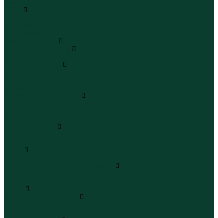
Бермуды
Юбки
Юбки мини
Юбки миди
Юбки макси
Верхняя одежда
Жилеты утепленные
Жилеты утепленные
Куртки и ветровки
Куртки
Ветровки
Бомберы
Зимние куртки и пальто
Зимние куртки
Зимние пальто
Зимние парки
Пальто и плащи
Плащи
Пальто
Шубы
Шубы
Полукомбинезоны и комбинезоны
Комбинезоны утепленные
Полукомбинезоны утепленные
Обувь
Ботинки и полуботинки
Ботинки
Полуботинки