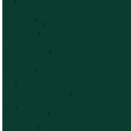
Юбки
Юбки мини
Юбки миди
Юбки макси
Верхняя одежда
Жилеты утепленные
Жилеты утепленные
Куртки и ветровки
Куртки
Ветровки
Бомберы
Зимние куртки и пальто
Зимние куртки
Зимние пальто
Зимние парки
Пальто и плащи
Плащи
Пальто
Шубы
Шубы
Полукомбинезоны и комбинезоны
Комбинезоны утепленные
Полукомбинезоны утепленные
Обувь
Ботинки и полуботинки
Ботинки
Полуботинки
Кроссовки и кеды