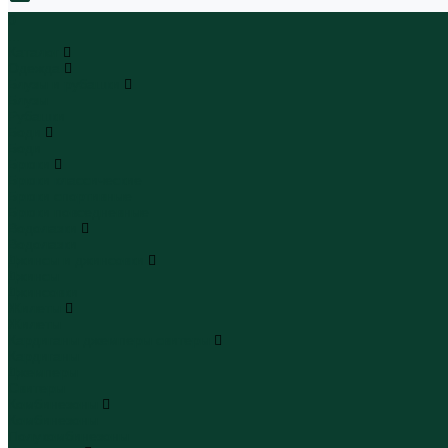
0
...
Каталог
Одежда
Блузы и рубашки
Блузы
Рубашки
Боди
Боди
Брюки
Брюки классические
Брюки спортивные
Брюки повседневные
Водолазки
Водолазки
Джинсы и джинсовки
Джинсы
Джинсовки
Жилеты
Жилеты
Кардиганы джемперы свитеры
Кардиганы
Джемперы
Свитеры
Комбинезоны
Комбинезоны
Полукомбинезоны