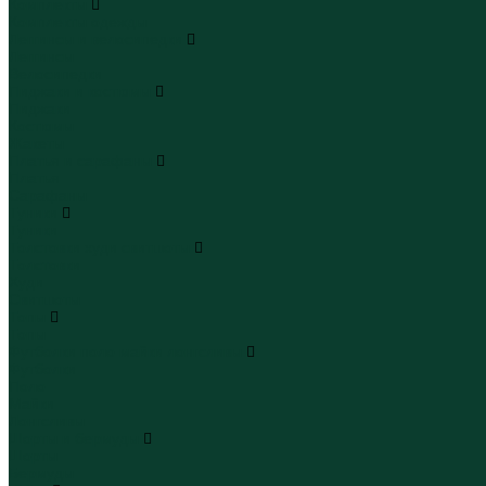
Комплекты
Комплекты одежды
Леггинсы и велосипедки
Леггинсы
Велосипедки
Пиджаки и костюмы
Пиджаки
Костюмы
Жакеты
Платья и сарафаны
Платья
Сарафаны
Туники
Туники
Толстовки худи свитшоты
Толстовки
Худи
Свитшоты
Топы
Топы
Футболки поло майки лонгсливы
Футболки
Поло
Майки
Лонгсливы
Шорты и бермуды
Шорты
Бермуды