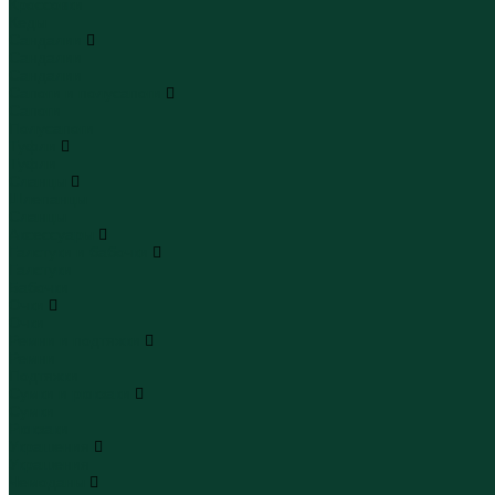
Кроссовки
Кеды
Сандалии
Сандалии
Сандалии
Сапоги и полусапоги
Сапоги
Полусапоги
Туфли
Туфли
Сланцы
Шлепанцы
Сланцы
Аксессуары
Галстуки и бабочки
Галстуки
Бабочки
Очки
Очки
Ремни и подтяжки
Ремни
Подтяжки
Сумки и рюкзаки
Сумки
Рюкзаки
Украшения
Украшения
Чемоданы