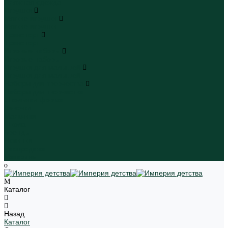
Пляжная одежда
Игрушки
Мягкие игрушки
Мягкие игрушки
Транспорт
Транспорт
Игровые наборы
Игровые наборы
Игрушки для малышей
Игрушки для малышей
Наборы для творчества
Наборы для творчества
Школьная форма
Девочки
Мальчики
Школа
Бренды
Новинки
Распродажа
Магазины
Каталог
Назад
Каталог