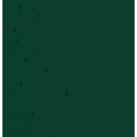
...
Каталог
Одежда
Блузы и рубашки
Блузы
Рубашки
Боди
Боди
Брюки
Брюки классические
Брюки спортивные
Брюки повседневные
Водолазки
Водолазки
Джинсы и джинсовки
Джинсы
Джинсовки
Жилеты
Жилеты
Кардиганы джемперы свитеры
Кардиганы
Джемперы
Свитеры
Комбинезоны
Комбинезоны
Полукомбинезоны
Комплекты
Комплекты одежды