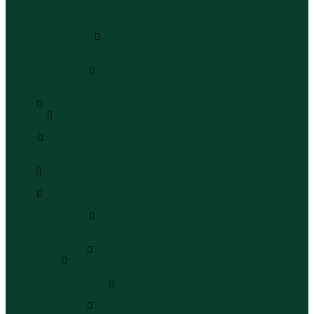
Шапки
Шарфы
Перчатки
Кепки и бейсболки
Кепки
Бейсболки
Шляпы и панамы
Шляпы
Панамы
Белье
Пижамы
Пижамы
Майки
Майки
Бюстгальтеры
Носки
Носки
Трусы
Трусы
Комплекты белья
Комплекты белья
Бюстгальтеры
Пляжная одежда
Купальники
Купальники
Плавательные шорты
Плавательные шорты
Пляжная одежда