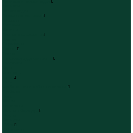
Леггинсы и велосипедки
Леггинсы
Велосипедки
Пиджаки и костюмы
Пиджаки
Костюмы
Жакеты
Платья и сарафаны
Платья
Сарафаны
Туники
Туники
Толстовки худи свитшоты
Толстовки
Худи
Свитшоты
Топы
Топы
Футболки поло майки лонгсливы
Футболки
Поло
Майки
Лонгсливы
Шорты и бермуды
Шорты
Бермуды
Юбки
Юбки мини