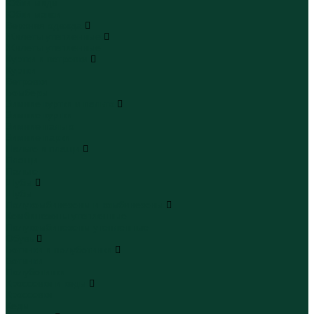
Юбки миди
Юбки макси
Верхняя одежда
Жилеты утепленные
Жилеты утепленные
Куртки и ветровки
Куртки
Ветровки
Бомберы
Зимние куртки и пальто
Зимние куртки
Зимние пальто
Зимние парки
Пальто и плащи
Плащи
Пальто
Шубы
Шубы
Полукомбинезоны и комбинезоны
Комбинезоны утепленные
Полукомбинезоны утепленные
Обувь
Ботинки и полуботинки
Ботинки
Полуботинки
Кроссовки и кеды
Кроссовки
Кеды