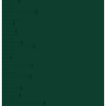
Сандалии
Сандалии
Сандалии
Сапоги и полусапоги
Сапоги
Полусапоги
Туфли
Туфли
Сланцы
Шлепанцы
Сланцы
Аксессуары
Галстуки и бабочки
Галстуки
Бабочки
Очки
Очки
Ремни и подтяжки
Ремни
Подтяжки
Сумки и рюкзаки
Сумки
Рюкзаки
Украшения
Украшения
Чемоданы
Чемоданы
Шапки шарфы и перчатки