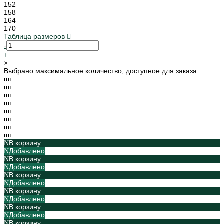
152
158
164
170
Таблица размеров
-
+
×
Выбрано максимальное количество, доступное для заказа
шт.
шт.
шт.
шт.
шт.
шт.
шт.
шт.
В корзину
Добавлено
В корзину
Добавлено
В корзину
Добавлено
В корзину
Добавлено
В корзину
Добавлено
В корзину