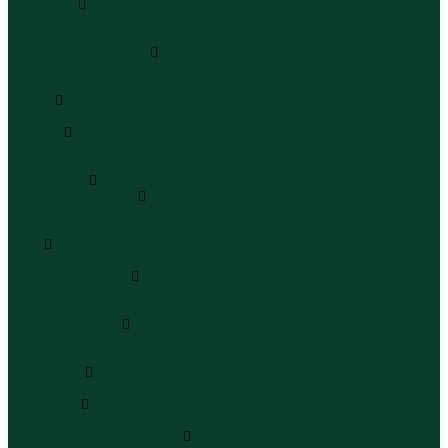
Сандалии
Сандалии
Сандалии
Сапоги и полусапоги
Сапоги
Полусапоги
Туфли
Туфли
Сланцы
Шлепанцы
Сланцы
Аксессуары
Галстуки и бабочки
Галстуки
Бабочки
Очки
Очки
Ремни и подтяжки
Ремни
Подтяжки
Сумки и рюкзаки
Сумки
Рюкзаки
Украшения
Украшения
Чемоданы
Чемоданы
Шапки шарфы и перчатки