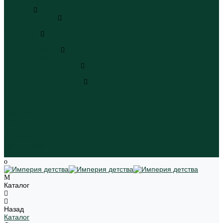
Пляжная одежда
Игрушки
Мягкие игрушки
Мягкие игрушки
Транспорт
Транспорт
Игровые наборы
Игровые наборы
Игрушки для малышей
Игрушки для малышей
Наборы для творчества
Наборы для творчества
Школьная форма
Девочки
Мальчики
Школа
Бренды
Новинки
Распродажа
Магазины
Каталог
Назад
Каталог