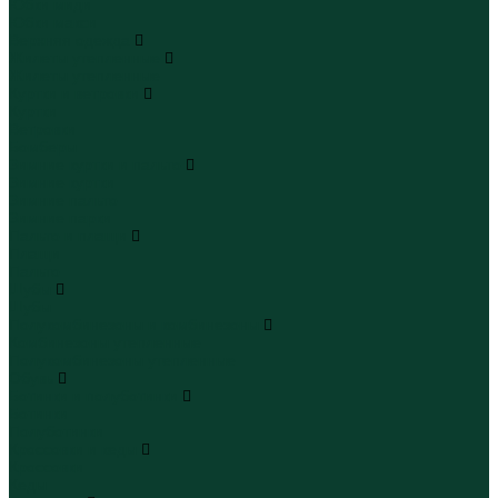
Юбки миди
Юбки макси
Верхняя одежда
Жилеты утепленные
Жилеты утепленные
Куртки и ветровки
Куртки
Ветровки
Бомберы
Зимние куртки и пальто
Зимние куртки
Зимние пальто
Зимние парки
Пальто и плащи
Плащи
Пальто
Шубы
Шубы
Полукомбинезоны и комбинезоны
Комбинезоны утепленные
Полукомбинезоны утепленные
Обувь
Ботинки и полуботинки
Ботинки
Полуботинки
Кроссовки и кеды
Кроссовки
Кеды