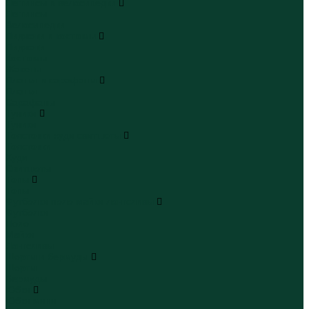
Леггинсы и велосипедки
Леггинсы
Велосипедки
Пиджаки и костюмы
Пиджаки
Костюмы
Жакеты
Платья и сарафаны
Платья
Сарафаны
Туники
Туники
Толстовки худи свитшоты
Толстовки
Худи
Свитшоты
Топы
Топы
Футболки поло майки лонгсливы
Футболки
Поло
Майки
Лонгсливы
Шорты и бермуды
Шорты
Бермуды
Юбки
Юбки мини