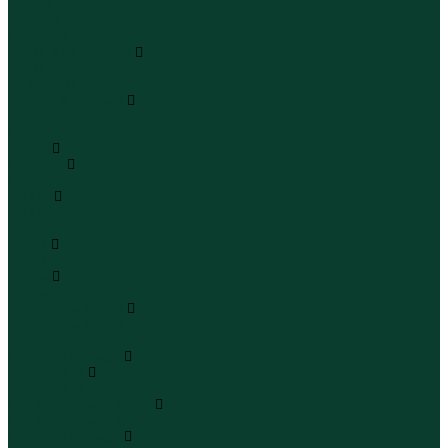
Шапки
Шарфы
Перчатки
Кепки и бейсболки
Кепки
Бейсболки
Шляпы и панамы
Шляпы
Панамы
Белье
Пижамы
Пижамы
Майки
Майки
Бюстгальтеры
Носки
Носки
Трусы
Трусы
Комплекты белья
Комплекты белья
Бюстгальтеры
Пляжная одежда
Купальники
Купальники
Плавательные шорты
Плавательные шорты
Пляжная одежда