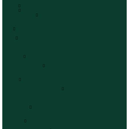
...
Каталог
Одежда
Блузы и рубашки
Блузы
Рубашки
Боди
Боди
Брюки
Брюки классические
Брюки спортивные
Брюки повседневные
Водолазки
Водолазки
Джинсы и джинсовки
Джинсы
Джинсовки
Жилеты
Жилеты
Кардиганы джемперы свитеры
Кардиганы
Джемперы
Свитеры
Комбинезоны
Комбинезоны
Полукомбинезоны
Комплекты
Комплекты одежды