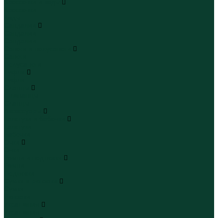
Кроссовки и кеды
Кроссовки
Кеды
Сандалии
Сандалии
Сандалии
Сапоги и полусапоги
Сапоги
Полусапоги
Туфли
Туфли
Сланцы
Шлепанцы
Сланцы
Аксессуары
Галстуки и бабочки
Галстуки
Бабочки
Очки
Очки
Ремни и подтяжки
Ремни
Подтяжки
Сумки и рюкзаки
Сумки
Рюкзаки
Украшения
Украшения