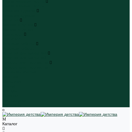
Плавательные шорты
Плавательные шорты
Пляжная одежда
Пляжная одежда
Игрушки
Мягкие игрушки
Мягкие игрушки
Транспорт
Транспорт
Игровые наборы
Игровые наборы
Игрушки для малышей
Игрушки для малышей
Наборы для творчества
Наборы для творчества
Школьная форма
Девочки
Мальчики
Школа
Бренды
Новинки
Распродажа
Магазины
Каталог