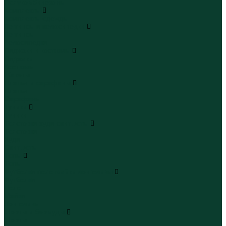
Полукомбинезоны
Комплекты
Комплекты одежды
Леггинсы и велосипедки
Леггинсы
Велосипедки
Пиджаки и костюмы
Пиджаки
Костюмы
Жакеты
Платья и сарафаны
Платья
Сарафаны
Туники
Туники
Толстовки худи свитшоты
Толстовки
Худи
Свитшоты
Топы
Топы
Футболки поло майки лонгсливы
Футболки
Поло
Майки
Лонгсливы
Шорты и бермуды
Шорты