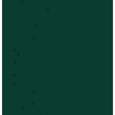
Чемоданы
Чемоданы
Шапки шарфы и перчатки
Шапки
Шарфы
Перчатки
Кепки и бейсболки
Кепки
Бейсболки
Шляпы и панамы
Шляпы
Панамы
Белье
Пижамы
Пижамы
Майки
Майки
Бюстгальтеры
Носки
Носки
Трусы
Трусы
Комплекты белья
Комплекты белья
Бюстгальтеры
Пляжная одежда
Купальники
Купальники