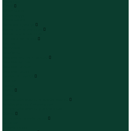
Бермуды
Юбки
Юбки мини
Юбки миди
Юбки макси
Верхняя одежда
Жилеты утепленные
Жилеты утепленные
Куртки и ветровки
Куртки
Ветровки
Бомберы
Зимние куртки и пальто
Зимние куртки
Зимние пальто
Зимние парки
Пальто и плащи
Плащи
Пальто
Шубы
Шубы
Полукомбинезоны и комбинезоны
Комбинезоны утепленные
Полукомбинезоны утепленные
Обувь
Ботинки и полуботинки
Ботинки
Полуботинки