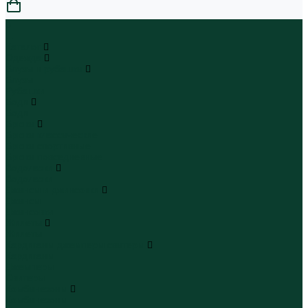
0
...
Каталог
Одежда
Блузы и рубашки
Блузы
Рубашки
Боди
Боди
Брюки
Брюки классические
Брюки спортивные
Брюки повседневные
Водолазки
Водолазки
Джинсы и джинсовки
Джинсы
Джинсовки
Жилеты
Жилеты
Кардиганы джемперы свитеры
Кардиганы
Джемперы
Свитеры
Комбинезоны
Комбинезоны