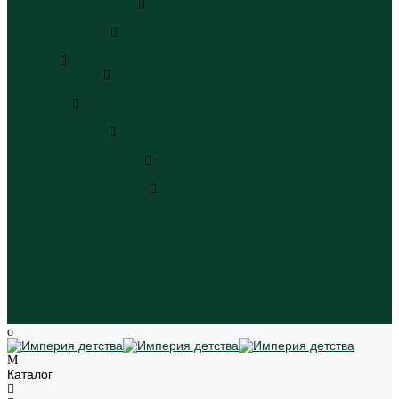
Плавательные шорты
Плавательные шорты
Пляжная одежда
Пляжная одежда
Игрушки
Мягкие игрушки
Мягкие игрушки
Транспорт
Транспорт
Игровые наборы
Игровые наборы
Игрушки для малышей
Игрушки для малышей
Наборы для творчества
Наборы для творчества
Школьная форма
Девочки
Мальчики
Школа
Бренды
Новинки
Распродажа
Магазины
Каталог