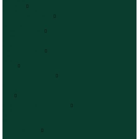
Полукомбинезоны
Комплекты
Комплекты одежды
Леггинсы и велосипедки
Леггинсы
Велосипедки
Пиджаки и костюмы
Пиджаки
Костюмы
Жакеты
Платья и сарафаны
Платья
Сарафаны
Туники
Туники
Толстовки худи свитшоты
Толстовки
Худи
Свитшоты
Топы
Топы
Футболки поло майки лонгсливы
Футболки
Поло
Майки
Лонгсливы
Шорты и бермуды
Шорты