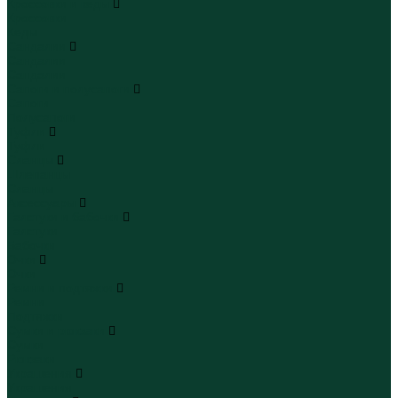
Кроссовки и кеды
Кроссовки
Кеды
Сандалии
Сандалии
Сандалии
Сапоги и полусапоги
Сапоги
Полусапоги
Туфли
Туфли
Сланцы
Шлепанцы
Сланцы
Аксессуары
Галстуки и бабочки
Галстуки
Бабочки
Очки
Очки
Ремни и подтяжки
Ремни
Подтяжки
Сумки и рюкзаки
Сумки
Рюкзаки
Украшения
Украшения