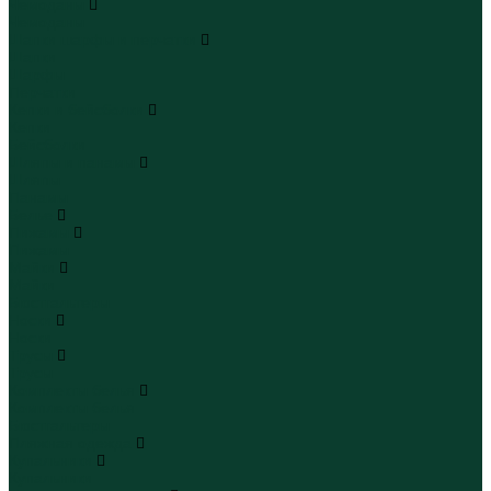
Чемоданы
Чемоданы
Шапки шарфы и перчатки
Шапки
Шарфы
Перчатки
Кепки и бейсболки
Кепки
Бейсболки
Шляпы и панамы
Шляпы
Панамы
Белье
Пижамы
Пижамы
Майки
Майки
Бюстгальтеры
Носки
Носки
Трусы
Трусы
Комплекты белья
Комплекты белья
Бюстгальтеры
Пляжная одежда
Купальники
Купальники