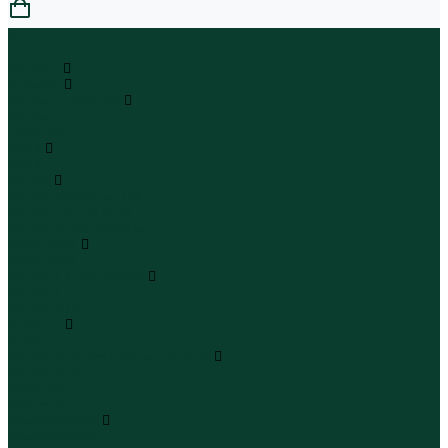
0
...
Каталог
Одежда
Блузы и рубашки
Блузы
Рубашки
Боди
Боди
Брюки
Брюки классические
Брюки спортивные
Брюки повседневные
Водолазки
Водолазки
Джинсы и джинсовки
Джинсы
Джинсовки
Жилеты
Жилеты
Кардиганы джемперы свитеры
Кардиганы
Джемперы
Свитеры
Комбинезоны
Комбинезоны