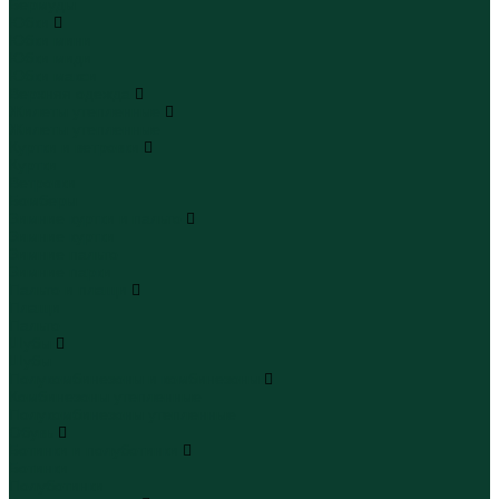
Бермуды
Юбки
Юбки мини
Юбки миди
Юбки макси
Верхняя одежда
Жилеты утепленные
Жилеты утепленные
Куртки и ветровки
Куртки
Ветровки
Бомберы
Зимние куртки и пальто
Зимние куртки
Зимние пальто
Зимние парки
Пальто и плащи
Плащи
Пальто
Шубы
Шубы
Полукомбинезоны и комбинезоны
Комбинезоны утепленные
Полукомбинезоны утепленные
Обувь
Ботинки и полуботинки
Ботинки
Полуботинки