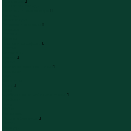
Комплекты
Комплекты одежды
Леггинсы и велосипедки
Леггинсы
Велосипедки
Пиджаки и костюмы
Пиджаки
Костюмы
Жакеты
Платья и сарафаны
Платья
Сарафаны
Туники
Туники
Толстовки худи свитшоты
Толстовки
Худи
Свитшоты
Топы
Топы
Футболки поло майки лонгсливы
Футболки
Поло
Майки
Лонгсливы
Шорты и бермуды
Шорты
Бермуды