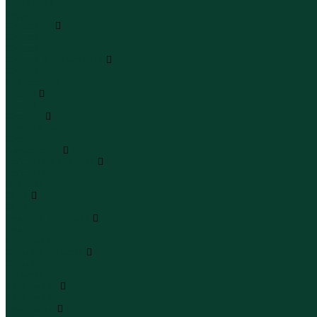
Кроссовки
Кеды
Сандалии
Сандалии
Сандалии
Сапоги и полусапоги
Сапоги
Полусапоги
Туфли
Туфли
Сланцы
Шлепанцы
Сланцы
Аксессуары
Галстуки и бабочки
Галстуки
Бабочки
Очки
Очки
Ремни и подтяжки
Ремни
Подтяжки
Сумки и рюкзаки
Сумки
Рюкзаки
Украшения
Украшения
Чемоданы