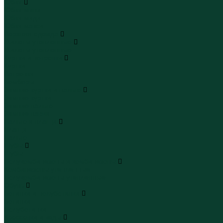
Юбки
Юбки мини
Юбки миди
Юбки макси
Верхняя одежда
Жилеты утепленные
Жилеты утепленные
Куртки и ветровки
Куртки
Ветровки
Бомберы
Зимние куртки и пальто
Зимние куртки
Зимние пальто
Зимние парки
Пальто и плащи
Плащи
Пальто
Шубы
Шубы
Полукомбинезоны и комбинезоны
Комбинезоны утепленные
Полукомбинезоны утепленные
Обувь
Ботинки и полуботинки
Ботинки
Полуботинки
Кроссовки и кеды