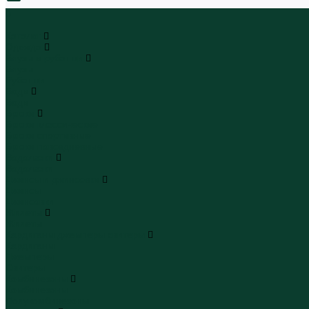
0
...
Каталог
Одежда
Блузы и рубашки
Блузы
Рубашки
Боди
Боди
Брюки
Брюки классические
Брюки спортивные
Брюки повседневные
Водолазки
Водолазки
Джинсы и джинсовки
Джинсы
Джинсовки
Жилеты
Жилеты
Кардиганы джемперы свитеры
Кардиганы
Джемперы
Свитеры
Комбинезоны
Комбинезоны
Полукомбинезоны