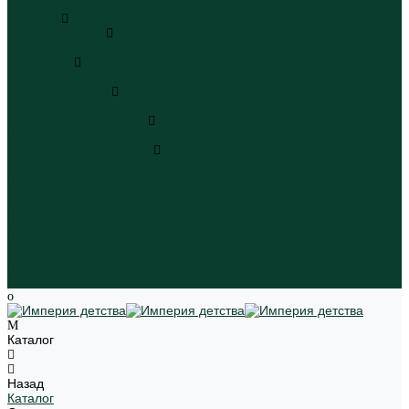
Пляжная одежда
Игрушки
Мягкие игрушки
Мягкие игрушки
Транспорт
Транспорт
Игровые наборы
Игровые наборы
Игрушки для малышей
Игрушки для малышей
Наборы для творчества
Наборы для творчества
Школьная форма
Девочки
Мальчики
Школа
Бренды
Новинки
Распродажа
Магазины
Каталог
Назад
Каталог