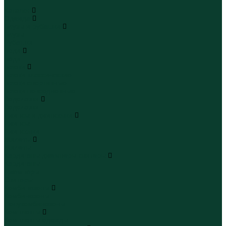
...
Каталог
Одежда
Блузы и рубашки
Блузы
Рубашки
Боди
Боди
Брюки
Брюки классические
Брюки спортивные
Брюки повседневные
Водолазки
Водолазки
Джинсы и джинсовки
Джинсы
Джинсовки
Жилеты
Жилеты
Кардиганы джемперы свитеры
Кардиганы
Джемперы
Свитеры
Комбинезоны
Комбинезоны
Полукомбинезоны
Комплекты
Комплекты одежды