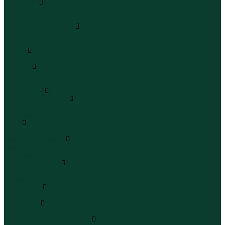
Сандалии
Сандалии
Сандалии
Сапоги и полусапоги
Сапоги
Полусапоги
Туфли
Туфли
Сланцы
Шлепанцы
Сланцы
Аксессуары
Галстуки и бабочки
Галстуки
Бабочки
Очки
Очки
Ремни и подтяжки
Ремни
Подтяжки
Сумки и рюкзаки
Сумки
Рюкзаки
Украшения
Украшения
Чемоданы
Чемоданы
Шапки шарфы и перчатки