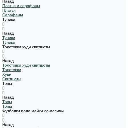
Назад
Платья и сарафаны
Платья
Сарафаны
Туники
Назад
Туники
Туники
Толстовки худи свитшоты
Назад
Толстовки худи свитшоты
Толстовки
Худи
Свитшоты
Топы
Назад
Топы
Топы
Футболки поло майки лонгсливы
Назад