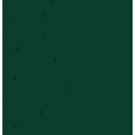
Леггинсы и велосипедки
Леггинсы
Велосипедки
Пиджаки и костюмы
Пиджаки
Костюмы
Жакеты
Платья и сарафаны
Платья
Сарафаны
Туники
Туники
Толстовки худи свитшоты
Толстовки
Худи
Свитшоты
Топы
Топы
Футболки поло майки лонгсливы
Футболки
Поло
Майки
Лонгсливы
Шорты и бермуды
Шорты
Бермуды
Юбки
Юбки мини