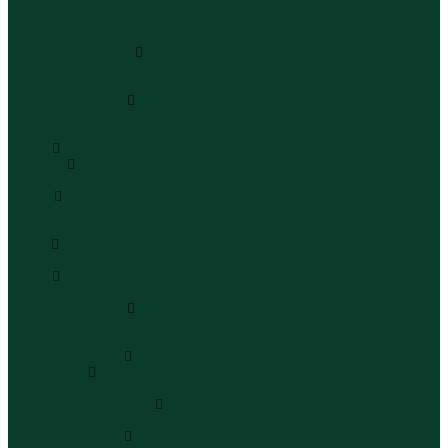
Шапки
Шарфы
Перчатки
Кепки и бейсболки
Кепки
Бейсболки
Шляпы и панамы
Шляпы
Панамы
Белье
Пижамы
Пижамы
Майки
Майки
Бюстгальтеры
Носки
Носки
Трусы
Трусы
Комплекты белья
Комплекты белья
Бюстгальтеры
Пляжная одежда
Купальники
Купальники
Плавательные шорты
Плавательные шорты
Пляжная одежда