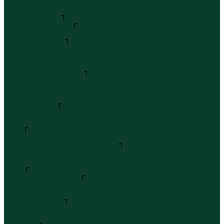
Юбки миди
Юбки макси
Верхняя одежда
Жилеты утепленные
Жилеты утепленные
Куртки и ветровки
Куртки
Ветровки
Бомберы
Зимние куртки и пальто
Зимние куртки
Зимние пальто
Зимние парки
Пальто и плащи
Плащи
Пальто
Шубы
Шубы
Полукомбинезоны и комбинезоны
Комбинезоны утепленные
Полукомбинезоны утепленные
Обувь
Ботинки и полуботинки
Ботинки
Полуботинки
Кроссовки и кеды
Кроссовки
Кеды