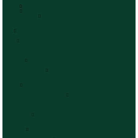
...
Каталог
Одежда
Блузы и рубашки
Блузы
Рубашки
Боди
Боди
Брюки
Брюки классические
Брюки спортивные
Брюки повседневные
Водолазки
Водолазки
Джинсы и джинсовки
Джинсы
Джинсовки
Жилеты
Жилеты
Кардиганы джемперы свитеры
Кардиганы
Джемперы
Свитеры
Комбинезоны
Комбинезоны
Полукомбинезоны
Комплекты
Комплекты одежды