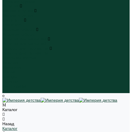
Пляжная одежда
Игрушки
Мягкие игрушки
Мягкие игрушки
Транспорт
Транспорт
Игровые наборы
Игровые наборы
Игрушки для малышей
Игрушки для малышей
Наборы для творчества
Наборы для творчества
Школьная форма
Девочки
Мальчики
Школа
Бренды
Новинки
Распродажа
Магазины
Каталог
Назад
Каталог