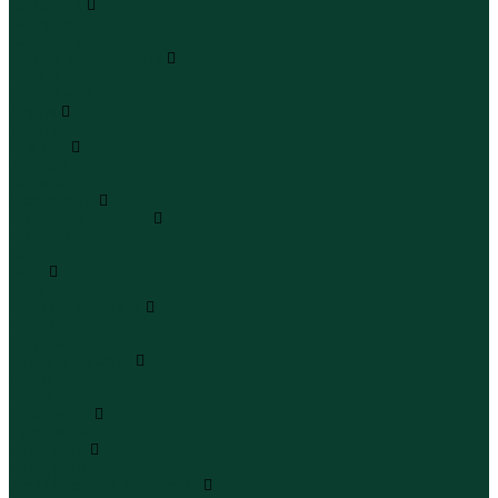
Сандалии
Сандалии
Сандалии
Сапоги и полусапоги
Сапоги
Полусапоги
Туфли
Туфли
Сланцы
Шлепанцы
Сланцы
Аксессуары
Галстуки и бабочки
Галстуки
Бабочки
Очки
Очки
Ремни и подтяжки
Ремни
Подтяжки
Сумки и рюкзаки
Сумки
Рюкзаки
Украшения
Украшения
Чемоданы
Чемоданы
Шапки шарфы и перчатки