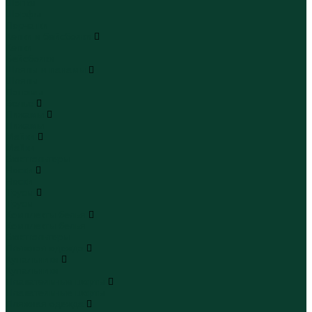
Шапки
Шарфы
Перчатки
Кепки и бейсболки
Кепки
Бейсболки
Шляпы и панамы
Шляпы
Панамы
Белье
Пижамы
Пижамы
Майки
Майки
Бюстгальтеры
Носки
Носки
Трусы
Трусы
Комплекты белья
Комплекты белья
Бюстгальтеры
Пляжная одежда
Купальники
Купальники
Плавательные шорты
Плавательные шорты
Пляжная одежда