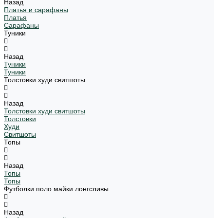
Назад
Платья и сарафаны
Платья
Сарафаны
Туники
Назад
Туники
Туники
Толстовки худи свитшоты
Назад
Толстовки худи свитшоты
Толстовки
Худи
Свитшоты
Топы
Назад
Топы
Топы
Футболки поло майки лонгсливы
Назад