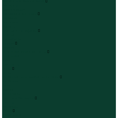
Леггинсы и велосипедки
Леггинсы
Велосипедки
Пиджаки и костюмы
Пиджаки
Костюмы
Жакеты
Платья и сарафаны
Платья
Сарафаны
Туники
Туники
Толстовки худи свитшоты
Толстовки
Худи
Свитшоты
Топы
Топы
Футболки поло майки лонгсливы
Футболки
Поло
Майки
Лонгсливы
Шорты и бермуды
Шорты
Бермуды
Юбки
Юбки мини