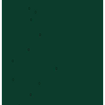
Юбки миди
Юбки макси
Верхняя одежда
Жилеты утепленные
Жилеты утепленные
Куртки и ветровки
Куртки
Ветровки
Бомберы
Зимние куртки и пальто
Зимние куртки
Зимние пальто
Зимние парки
Пальто и плащи
Плащи
Пальто
Шубы
Шубы
Полукомбинезоны и комбинезоны
Комбинезоны утепленные
Полукомбинезоны утепленные
Обувь
Ботинки и полуботинки
Ботинки
Полуботинки
Кроссовки и кеды
Кроссовки
Кеды