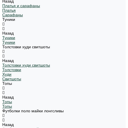
Назад
Платья и сарафаны
Платья
Сарафаны
Туники
Назад
Туники
Туники
Толстовки худи свитшоты
Назад
Толстовки худи свитшоты
Толстовки
Худи
Свитшоты
Топы
Назад
Топы
Топы
Футболки поло майки лонгсливы
Назад