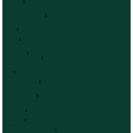
Сандалии
Сандалии
Сандалии
Сапоги и полусапоги
Сапоги
Полусапоги
Туфли
Туфли
Сланцы
Шлепанцы
Сланцы
Аксессуары
Галстуки и бабочки
Галстуки
Бабочки
Очки
Очки
Ремни и подтяжки
Ремни
Подтяжки
Сумки и рюкзаки
Сумки
Рюкзаки
Украшения
Украшения
Чемоданы
Чемоданы
Шапки шарфы и перчатки