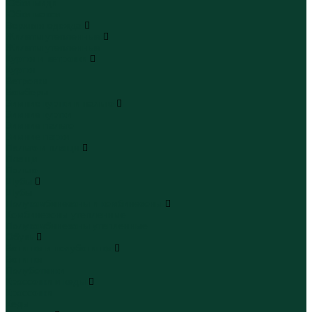
Юбки миди
Юбки макси
Верхняя одежда
Жилеты утепленные
Жилеты утепленные
Куртки и ветровки
Куртки
Ветровки
Бомберы
Зимние куртки и пальто
Зимние куртки
Зимние пальто
Зимние парки
Пальто и плащи
Плащи
Пальто
Шубы
Шубы
Полукомбинезоны и комбинезоны
Комбинезоны утепленные
Полукомбинезоны утепленные
Обувь
Ботинки и полуботинки
Ботинки
Полуботинки
Кроссовки и кеды
Кроссовки
Кеды