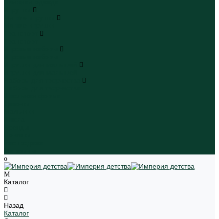
Пляжная одежда
Игрушки
Мягкие игрушки
Мягкие игрушки
Транспорт
Транспорт
Игровые наборы
Игровые наборы
Игрушки для малышей
Игрушки для малышей
Наборы для творчества
Наборы для творчества
Школьная форма
Девочки
Мальчики
Школа
Бренды
Новинки
Распродажа
Магазины
Каталог
Назад
Каталог