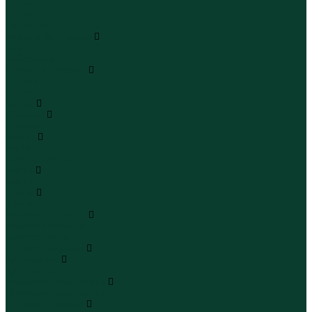
Шапки
Шарфы
Перчатки
Кепки и бейсболки
Кепки
Бейсболки
Шляпы и панамы
Шляпы
Панамы
Белье
Пижамы
Пижамы
Майки
Майки
Бюстгальтеры
Носки
Носки
Трусы
Трусы
Комплекты белья
Комплекты белья
Бюстгальтеры
Пляжная одежда
Купальники
Купальники
Плавательные шорты
Плавательные шорты
Пляжная одежда