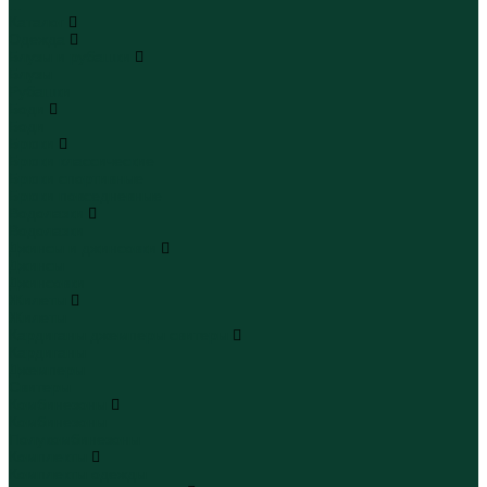
...
Каталог
Одежда
Блузы и рубашки
Блузы
Рубашки
Боди
Боди
Брюки
Брюки классические
Брюки спортивные
Брюки повседневные
Водолазки
Водолазки
Джинсы и джинсовки
Джинсы
Джинсовки
Жилеты
Жилеты
Кардиганы джемперы свитеры
Кардиганы
Джемперы
Свитеры
Комбинезоны
Комбинезоны
Полукомбинезоны
Комплекты
Комплекты одежды