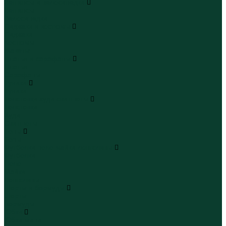
Леггинсы и велосипедки
Леггинсы
Велосипедки
Пиджаки и костюмы
Пиджаки
Костюмы
Жакеты
Платья и сарафаны
Платья
Сарафаны
Туники
Туники
Толстовки худи свитшоты
Толстовки
Худи
Свитшоты
Топы
Топы
Футболки поло майки лонгсливы
Футболки
Поло
Майки
Лонгсливы
Шорты и бермуды
Шорты
Бермуды
Юбки
Юбки мини