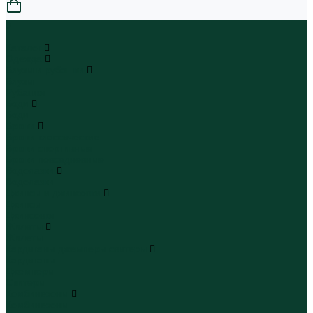
0
...
Каталог
Одежда
Блузы и рубашки
Блузы
Рубашки
Боди
Боди
Брюки
Брюки классические
Брюки спортивные
Брюки повседневные
Водолазки
Водолазки
Джинсы и джинсовки
Джинсы
Джинсовки
Жилеты
Жилеты
Кардиганы джемперы свитеры
Кардиганы
Джемперы
Свитеры
Комбинезоны
Комбинезоны