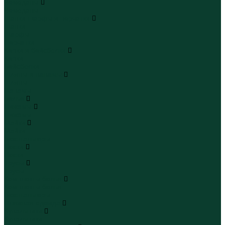
Чемоданы
Чемоданы
Шапки шарфы и перчатки
Шапки
Шарфы
Перчатки
Кепки и бейсболки
Кепки
Бейсболки
Шляпы и панамы
Шляпы
Панамы
Белье
Пижамы
Пижамы
Майки
Майки
Бюстгальтеры
Носки
Носки
Трусы
Трусы
Комплекты белья
Комплекты белья
Бюстгальтеры
Пляжная одежда
Купальники
Купальники