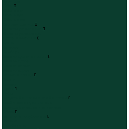
Бермуды
Юбки
Юбки мини
Юбки миди
Юбки макси
Верхняя одежда
Жилеты утепленные
Жилеты утепленные
Куртки и ветровки
Куртки
Ветровки
Бомберы
Зимние куртки и пальто
Зимние куртки
Зимние пальто
Зимние парки
Пальто и плащи
Плащи
Пальто
Шубы
Шубы
Полукомбинезоны и комбинезоны
Комбинезоны утепленные
Полукомбинезоны утепленные
Обувь
Ботинки и полуботинки
Ботинки
Полуботинки