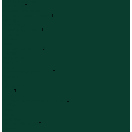
Полукомбинезоны
Комплекты
Комплекты одежды
Леггинсы и велосипедки
Леггинсы
Велосипедки
Пиджаки и костюмы
Пиджаки
Костюмы
Жакеты
Платья и сарафаны
Платья
Сарафаны
Туники
Туники
Толстовки худи свитшоты
Толстовки
Худи
Свитшоты
Топы
Топы
Футболки поло майки лонгсливы
Футболки
Поло
Майки
Лонгсливы
Шорты и бермуды
Шорты