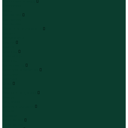
Кроссовки и кеды
Кроссовки
Кеды
Сандалии
Сандалии
Сандалии
Сапоги и полусапоги
Сапоги
Полусапоги
Туфли
Туфли
Сланцы
Шлепанцы
Сланцы
Аксессуары
Галстуки и бабочки
Галстуки
Бабочки
Очки
Очки
Ремни и подтяжки
Ремни
Подтяжки
Сумки и рюкзаки
Сумки
Рюкзаки
Украшения
Украшения