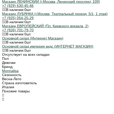
Магазин ЛЕНИНСКИЙ (г.Москва, Ленинский проспект, 109)
+7 (929) 630-45-46
В наличии:
0
шт
Магазин ЛУБЯНКА (г.Москва, Театральный проезд, 5/1, 1 этаж)
+7 (925) 054-25-29
В наличии:
0
шт
Магазин ЕВРОПЕЙСКИЙ (Пл. Киевского вокзала, 2)
+7 (926) 701-79-70
В наличии:
0
шт
Основной склад (Интернет Магазин)
В наличии:
0
шт
Основной склад империя кидс (ИНТЕРНЕТ МАГАЗИН)
В наличии:
0
шт
Отсутствует на всех складах
Пол
Девочки
Бренд
Monnalisa
Сезонность
Весна-Лето
Страна изготовитель
Италия
Похожие товары