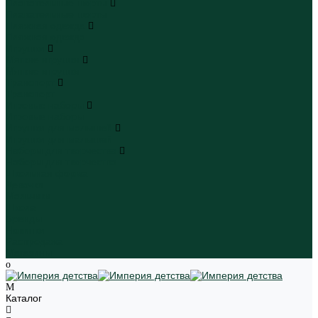
Плавательные шорты
Плавательные шорты
Пляжная одежда
Пляжная одежда
Игрушки
Мягкие игрушки
Мягкие игрушки
Транспорт
Транспорт
Игровые наборы
Игровые наборы
Игрушки для малышей
Игрушки для малышей
Наборы для творчества
Наборы для творчества
Школьная форма
Девочки
Мальчики
Школа
Бренды
Новинки
Распродажа
Магазины
Каталог