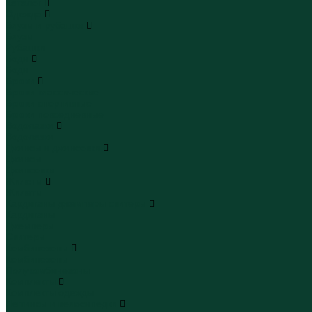
Каталог
Одежда
Блузы и рубашки
Блузы
Рубашки
Боди
Боди
Брюки
Брюки классические
Брюки спортивные
Брюки повседневные
Водолазки
Водолазки
Джинсы и джинсовки
Джинсы
Джинсовки
Жилеты
Жилеты
Кардиганы джемперы свитеры
Кардиганы
Джемперы
Свитеры
Комбинезоны
Комбинезоны
Полукомбинезоны
Комплекты
Комплекты одежды
Леггинсы и велосипедки