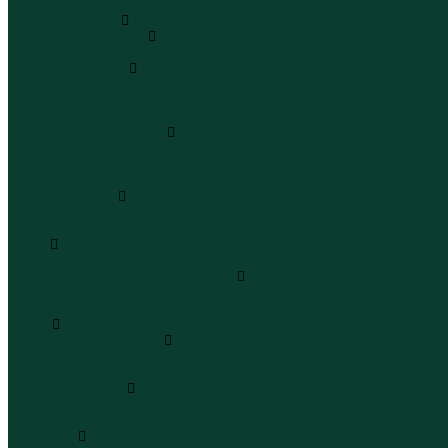
Юбки макси
Верхняя одежда
Жилеты утепленные
Жилеты утепленные
Куртки и ветровки
Куртки
Ветровки
Бомберы
Зимние куртки и пальто
Зимние куртки
Зимние пальто
Зимние парки
Пальто и плащи
Плащи
Пальто
Шубы
Шубы
Полукомбинезоны и комбинезоны
Комбинезоны утепленные
Полукомбинезоны утепленные
Обувь
Ботинки и полуботинки
Ботинки
Полуботинки
Кроссовки и кеды
Кроссовки
Кеды
Сандалии