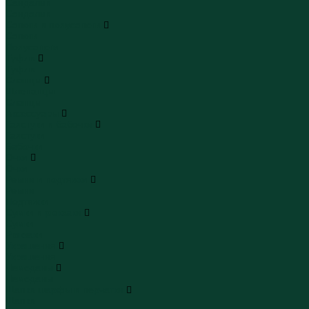
Сандалии
Сандалии
Сапоги и полусапоги
Сапоги
Полусапоги
Туфли
Туфли
Сланцы
Шлепанцы
Сланцы
Аксессуары
Галстуки и бабочки
Галстуки
Бабочки
Очки
Очки
Ремни и подтяжки
Ремни
Подтяжки
Сумки и рюкзаки
Сумки
Рюкзаки
Украшения
Украшения
Чемоданы
Чемоданы
Шапки шарфы и перчатки
Шапки