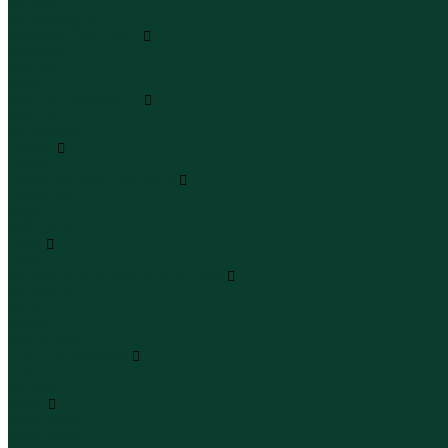
Леггинсы
Велосипедки
Пиджаки и костюмы
Пиджаки
Костюмы
Жакеты
Платья и сарафаны
Платья
Сарафаны
Туники
Туники
Толстовки худи свитшоты
Толстовки
Худи
Свитшоты
Топы
Топы
Футболки поло майки лонгсливы
Футболки
Поло
Майки
Лонгсливы
Шорты и бермуды
Шорты
Бермуды
Юбки
Юбки мини
Юбки миди