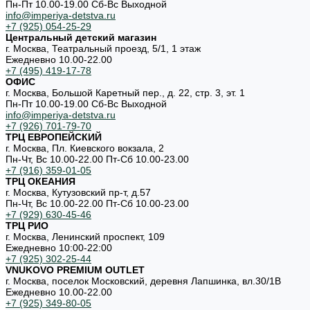
Пн-Пт 10.00-19.00 Cб-Вс Выходной
info@imperiya-detstva.ru
+7 (925) 054-25-29
Центральный детский магазин
г. Москва, Театральный проезд, 5/1, 1 этаж
Ежедневно 10.00-22.00
+7 (495) 419-17-78
ОФИС
г. Москва, Большой Каретный пер., д. 22, стр. 3, эт. 1
Пн-Пт 10.00-19.00 Cб-Вс Выходной
info@imperiya-detstva.ru
+7 (926) 701-79-70
ТРЦ ЕВРОПЕЙСКИЙ
г. Москва, Пл. Киевского вокзала, 2
Пн-Чт, Вс 10.00-22.00 Пт-Сб 10.00-23.00
+7 (916) 359-01-05
ТРЦ ОКЕАНИЯ
г. Москва, Кутузовский пр-т, д.57
Пн-Чт, Вс 10.00-22.00 Пт-Сб 10.00-23.00
+7 (929) 630-45-46
ТРЦ РИО
г. Москва, Ленинский проспект, 109
Ежедневно 10:00-22:00
+7 (925) 302-25-44
VNUKOVO PREMIUM OUTLET
г. Москва, поселок Московский, деревня Лапшинка, вл.30/1В
Ежедневно 10.00-22.00
+7 (925) 349-80-05