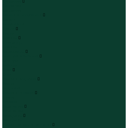
Сандалии
Сандалии
Сандалии
Сапоги и полусапоги
Сапоги
Полусапоги
Туфли
Туфли
Сланцы
Шлепанцы
Сланцы
Аксессуары
Галстуки и бабочки
Галстуки
Бабочки
Очки
Очки
Ремни и подтяжки
Ремни
Подтяжки
Сумки и рюкзаки
Сумки
Рюкзаки
Украшения
Украшения
Чемоданы
Чемоданы
Шапки шарфы и перчатки