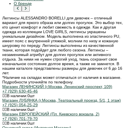
О бренде
Леггинсы ALESSANDRO BORELLI для девочек – отличный
вариант для яркого образа или долгих прогулок. Это выбор тех,
кто ценит комфорт и любит свежесть в одежде. Как и другая
одежда из коллекции LOVE GIRLS, леггинсы украшены
уникальным дизайном. Модель выполнена из эластичного PU,
имеет пояс с внутренней утяжкой, молнии по низу и кожаную
шнуровку по переду. Леггинсы выполнены из качественной
ткани, которая подойдет для любого сезона. Леггинсы –
незаменимый атрибут для долгих прогулок или активного
отдыха. За ними не нужен строгий уход, ткань сохранит свое
изначальное состояние долгое время, а также не замнется. В
нашем каталоге представлены размеры для девочек от 6 до 16
лет.
*Наличие на складах может отличаться от наличия в магазине.
Подробности уточняйте по телефону.
Магазин ЛЕНИНСКИЙ (г.Москва, Ленинский проспект, 109)
+7 (929) 630-45-46
В наличии:
0
шт
Магазин ЛУБЯНКА (г.Москва, Театральный проезд, 5/1, 1 этаж)
+7 (925) 054-25-29
В наличии:
0
шт
Магазин ЕВРОПЕЙСКИЙ (Пл. Киевского вокзала, 2)
+7 (926) 701-79-70
В наличии:
0
шт
Основной склад (Интернет Магазин)