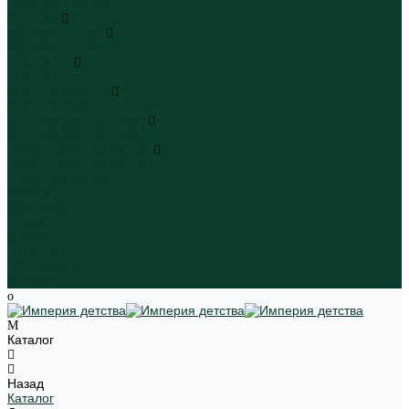
Пляжная одежда
Игрушки
Мягкие игрушки
Мягкие игрушки
Транспорт
Транспорт
Игровые наборы
Игровые наборы
Игрушки для малышей
Игрушки для малышей
Наборы для творчества
Наборы для творчества
Школьная форма
Девочки
Мальчики
Школа
Бренды
Новинки
Распродажа
Магазины
Каталог
Назад
Каталог