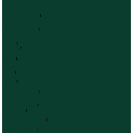
Шапки
Шарфы
Перчатки
Кепки и бейсболки
Кепки
Бейсболки
Шляпы и панамы
Шляпы
Панамы
Белье
Пижамы
Пижамы
Майки
Майки
Бюстгальтеры
Носки
Носки
Трусы
Трусы
Комплекты белья
Комплекты белья
Бюстгальтеры
Пляжная одежда
Купальники
Купальники
Плавательные шорты
Плавательные шорты
Пляжная одежда