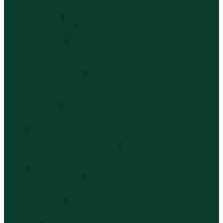
Юбки миди
Юбки макси
Верхняя одежда
Жилеты утепленные
Жилеты утепленные
Куртки и ветровки
Куртки
Ветровки
Бомберы
Зимние куртки и пальто
Зимние куртки
Зимние пальто
Зимние парки
Пальто и плащи
Плащи
Пальто
Шубы
Шубы
Полукомбинезоны и комбинезоны
Комбинезоны утепленные
Полукомбинезоны утепленные
Обувь
Ботинки и полуботинки
Ботинки
Полуботинки
Кроссовки и кеды
Кроссовки
Кеды