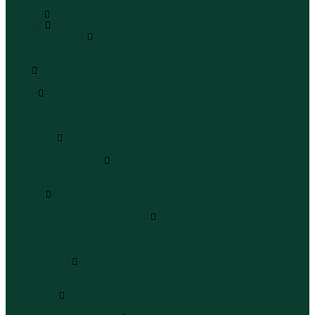
...
Каталог
Одежда
Блузы и рубашки
Блузы
Рубашки
Боди
Боди
Брюки
Брюки классические
Брюки спортивные
Брюки повседневные
Водолазки
Водолазки
Джинсы и джинсовки
Джинсы
Джинсовки
Жилеты
Жилеты
Кардиганы джемперы свитеры
Кардиганы
Джемперы
Свитеры
Комбинезоны
Комбинезоны
Полукомбинезоны
Комплекты
Комплекты одежды