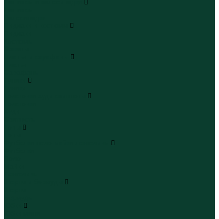
Леггинсы и велосипедки
Леггинсы
Велосипедки
Пиджаки и костюмы
Пиджаки
Костюмы
Жакеты
Платья и сарафаны
Платья
Сарафаны
Туники
Туники
Толстовки худи свитшоты
Толстовки
Худи
Свитшоты
Топы
Топы
Футболки поло майки лонгсливы
Футболки
Поло
Майки
Лонгсливы
Шорты и бермуды
Шорты
Бермуды
Юбки
Юбки мини