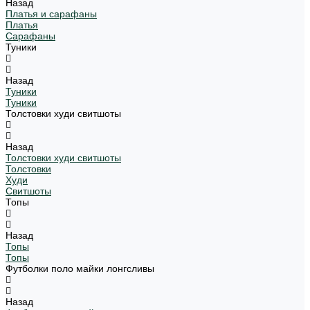
Назад
Платья и сарафаны
Платья
Сарафаны
Туники
Назад
Туники
Туники
Толстовки худи свитшоты
Назад
Толстовки худи свитшоты
Толстовки
Худи
Свитшоты
Топы
Назад
Топы
Топы
Футболки поло майки лонгсливы
Назад