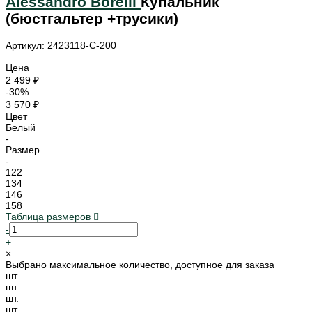
Alessandro Borelli
Купальник
(бюстгальтер +трусики)
Артикул: 2423118-C-200
Цена
2 499 ₽
-30%
3 570 ₽
Цвет
Белый
-
Размер
-
122
134
146
158
Таблица размеров
-
+
×
Выбрано максимальное количество, доступное для заказа
шт.
шт.
шт.
шт.