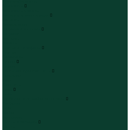
Полукомбинезоны
Комплекты
Комплекты одежды
Леггинсы и велосипедки
Леггинсы
Велосипедки
Пиджаки и костюмы
Пиджаки
Костюмы
Жакеты
Платья и сарафаны
Платья
Сарафаны
Туники
Туники
Толстовки худи свитшоты
Толстовки
Худи
Свитшоты
Топы
Топы
Футболки поло майки лонгсливы
Футболки
Поло
Майки
Лонгсливы
Шорты и бермуды
Шорты