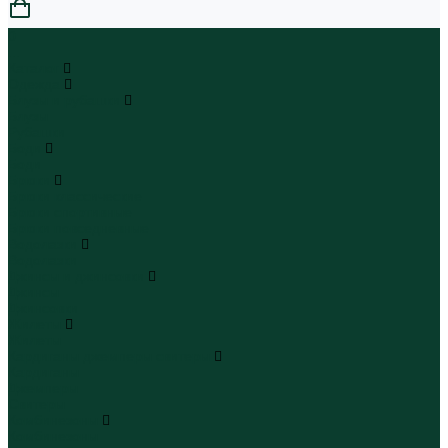
0
...
Каталог
Одежда
Блузы и рубашки
Блузы
Рубашки
Боди
Боди
Брюки
Брюки классические
Брюки спортивные
Брюки повседневные
Водолазки
Водолазки
Джинсы и джинсовки
Джинсы
Джинсовки
Жилеты
Жилеты
Кардиганы джемперы свитеры
Кардиганы
Джемперы
Свитеры
Комбинезоны
Комбинезоны