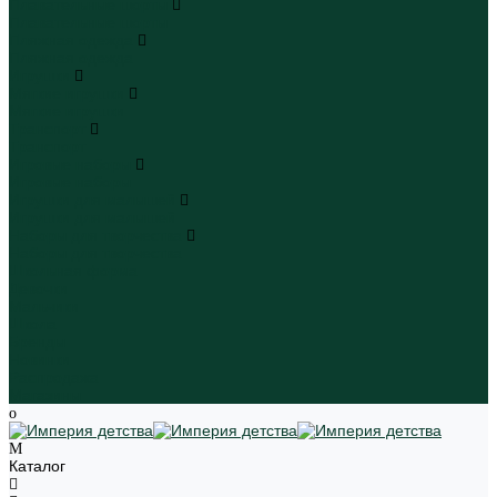
Плавательные шорты
Плавательные шорты
Пляжная одежда
Пляжная одежда
Игрушки
Мягкие игрушки
Мягкие игрушки
Транспорт
Транспорт
Игровые наборы
Игровые наборы
Игрушки для малышей
Игрушки для малышей
Наборы для творчества
Наборы для творчества
Школьная форма
Девочки
Мальчики
Школа
Бренды
Новинки
Распродажа
Магазины
Каталог