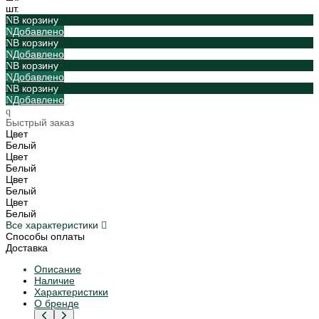
шт.
В корзину
Добавлено
В корзину
Добавлено
В корзину
Добавлено
В корзину
Добавлено
Быстрый заказ
Цвет
Белый
Цвет
Белый
Цвет
Белый
Цвет
Белый
Все характеристики
Способы оплаты
Доставка
Описание
Наличие
Характеристики
О бренде