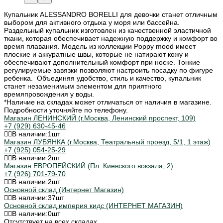
Купальник ALESSANDRO BORELLI для девочки станет отличным
выбором для активного отдыха у моря или бассейна.
Раздельный купальник изготовлен из качественной эластичной
ткани, которая обеспечивает надежную поддержку и комфорт во
время плавания. Модель из коллекции Poppy mood имеет
плоские и аккуратные швы, которые не натирают кожу и
обеспечивают дополнительный комфорт при носке. Тонкие
регулируемые завязки позволяют настроить посадку по фигуре
ребенка. Объединяя удобство, стиль и качество, купальник
станет незаменимым элементом для приятного
времяпровождения у воды.
*Наличие на складах может отличаться от наличия в магазине.
Подробности уточняйте по телефону.
Магазин ЛЕНИНСКИЙ (г.Москва, Ленинский проспект, 109)
+7 (929) 630-45-46
В наличии:
1
шт
Магазин ЛУБЯНКА (г.Москва, Театральный проезд, 5/1, 1 этаж)
+7 (925) 054-25-29
В наличии:
2
шт
Магазин ЕВРОПЕЙСКИЙ (Пл. Киевского вокзала, 2)
+7 (926) 701-79-70
В наличии:
2
шт
Основной склад (Интернет Магазин)
В наличии:
37
шт
Основной склад империя кидс (ИНТЕРНЕТ МАГАЗИН)
В наличии:
0
шт
Отсутствует на всех складах