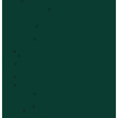
Чемоданы
Чемоданы
Шапки шарфы и перчатки
Шапки
Шарфы
Перчатки
Кепки и бейсболки
Кепки
Бейсболки
Шляпы и панамы
Шляпы
Панамы
Белье
Пижамы
Пижамы
Майки
Майки
Бюстгальтеры
Носки
Носки
Трусы
Трусы
Комплекты белья
Комплекты белья
Бюстгальтеры
Пляжная одежда
Купальники
Купальники