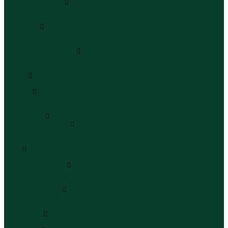
Кроссовки и кеды
Кроссовки
Кеды
Сандалии
Сандалии
Сандалии
Сапоги и полусапоги
Сапоги
Полусапоги
Туфли
Туфли
Сланцы
Шлепанцы
Сланцы
Аксессуары
Галстуки и бабочки
Галстуки
Бабочки
Очки
Очки
Ремни и подтяжки
Ремни
Подтяжки
Сумки и рюкзаки
Сумки
Рюкзаки
Украшения
Украшения