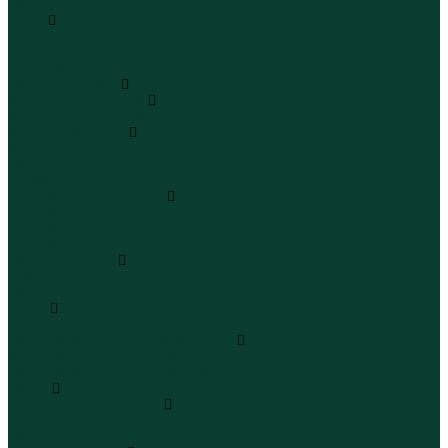
Бермуды
Юбки
Юбки мини
Юбки миди
Юбки макси
Верхняя одежда
Жилеты утепленные
Жилеты утепленные
Куртки и ветровки
Куртки
Ветровки
Бомберы
Зимние куртки и пальто
Зимние куртки
Зимние пальто
Зимние парки
Пальто и плащи
Плащи
Пальто
Шубы
Шубы
Полукомбинезоны и комбинезоны
Комбинезоны утепленные
Полукомбинезоны утепленные
Обувь
Ботинки и полуботинки
Ботинки
Полуботинки