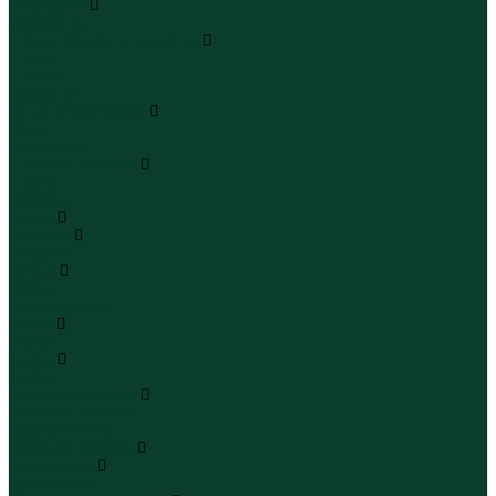
Чемоданы
Чемоданы
Шапки шарфы и перчатки
Шапки
Шарфы
Перчатки
Кепки и бейсболки
Кепки
Бейсболки
Шляпы и панамы
Шляпы
Панамы
Белье
Пижамы
Пижамы
Майки
Майки
Бюстгальтеры
Носки
Носки
Трусы
Трусы
Комплекты белья
Комплекты белья
Бюстгальтеры
Пляжная одежда
Купальники
Купальники