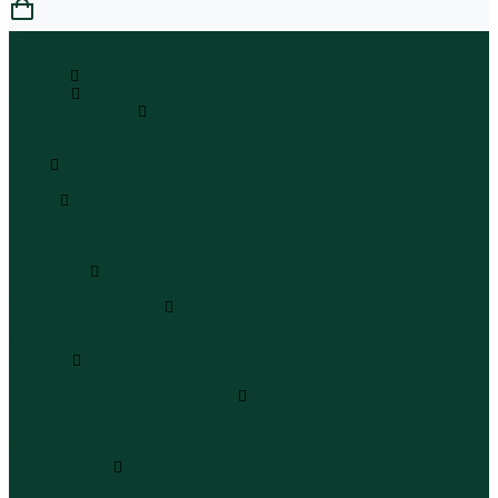
0
...
Каталог
Одежда
Блузы и рубашки
Блузы
Рубашки
Боди
Боди
Брюки
Брюки классические
Брюки спортивные
Брюки повседневные
Водолазки
Водолазки
Джинсы и джинсовки
Джинсы
Джинсовки
Жилеты
Жилеты
Кардиганы джемперы свитеры
Кардиганы
Джемперы
Свитеры
Комбинезоны
Комбинезоны