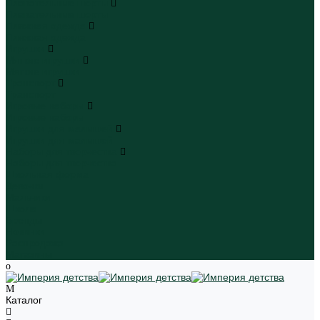
Плавательные шорты
Плавательные шорты
Пляжная одежда
Пляжная одежда
Игрушки
Мягкие игрушки
Мягкие игрушки
Транспорт
Транспорт
Игровые наборы
Игровые наборы
Игрушки для малышей
Игрушки для малышей
Наборы для творчества
Наборы для творчества
Школьная форма
Девочки
Мальчики
Школа
Бренды
Новинки
Распродажа
Магазины
Каталог