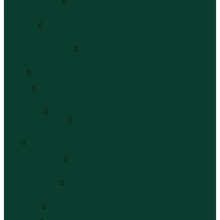
Кроссовки и кеды
Кроссовки
Кеды
Сандалии
Сандалии
Сандалии
Сапоги и полусапоги
Сапоги
Полусапоги
Туфли
Туфли
Сланцы
Шлепанцы
Сланцы
Аксессуары
Галстуки и бабочки
Галстуки
Бабочки
Очки
Очки
Ремни и подтяжки
Ремни
Подтяжки
Сумки и рюкзаки
Сумки
Рюкзаки
Украшения
Украшения