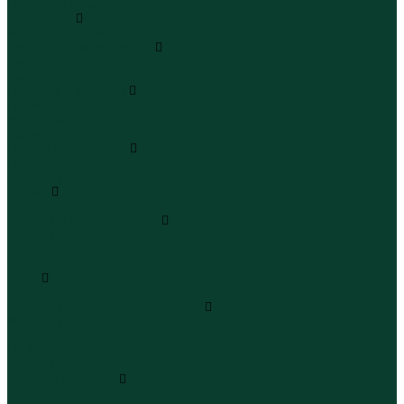
Полукомбинезоны
Комплекты
Комплекты одежды
Леггинсы и велосипедки
Леггинсы
Велосипедки
Пиджаки и костюмы
Пиджаки
Костюмы
Жакеты
Платья и сарафаны
Платья
Сарафаны
Туники
Туники
Толстовки худи свитшоты
Толстовки
Худи
Свитшоты
Топы
Топы
Футболки поло майки лонгсливы
Футболки
Поло
Майки
Лонгсливы
Шорты и бермуды
Шорты