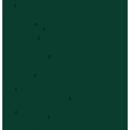
Бермуды
Юбки
Юбки мини
Юбки миди
Юбки макси
Верхняя одежда
Жилеты утепленные
Жилеты утепленные
Куртки и ветровки
Куртки
Ветровки
Бомберы
Зимние куртки и пальто
Зимние куртки
Зимние пальто
Зимние парки
Пальто и плащи
Плащи
Пальто
Шубы
Шубы
Полукомбинезоны и комбинезоны
Комбинезоны утепленные
Полукомбинезоны утепленные
Обувь
Ботинки и полуботинки
Ботинки
Полуботинки