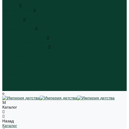
Пляжная одежда
Игрушки
Мягкие игрушки
Мягкие игрушки
Транспорт
Транспорт
Игровые наборы
Игровые наборы
Игрушки для малышей
Игрушки для малышей
Наборы для творчества
Наборы для творчества
Школьная форма
Девочки
Мальчики
Школа
Бренды
Новинки
Распродажа
Магазины
Каталог
Назад
Каталог