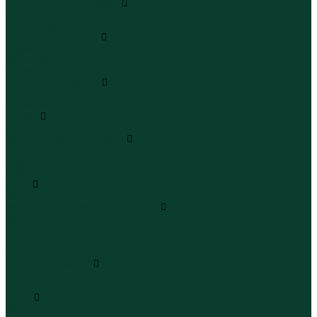
Леггинсы и велосипедки
Леггинсы
Велосипедки
Пиджаки и костюмы
Пиджаки
Костюмы
Жакеты
Платья и сарафаны
Платья
Сарафаны
Туники
Туники
Толстовки худи свитшоты
Толстовки
Худи
Свитшоты
Топы
Топы
Футболки поло майки лонгсливы
Футболки
Поло
Майки
Лонгсливы
Шорты и бермуды
Шорты
Бермуды
Юбки
Юбки мини