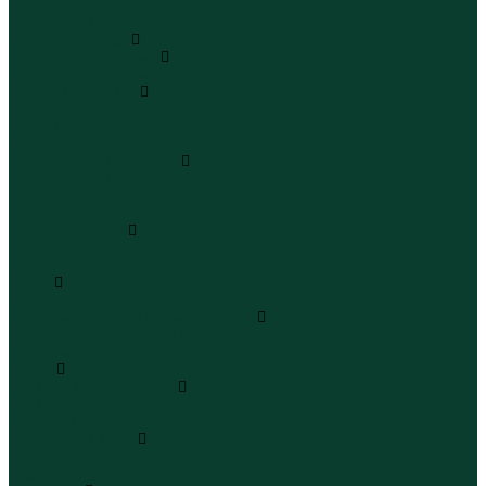
Юбки миди
Юбки макси
Верхняя одежда
Жилеты утепленные
Жилеты утепленные
Куртки и ветровки
Куртки
Ветровки
Бомберы
Зимние куртки и пальто
Зимние куртки
Зимние пальто
Зимние парки
Пальто и плащи
Плащи
Пальто
Шубы
Шубы
Полукомбинезоны и комбинезоны
Комбинезоны утепленные
Полукомбинезоны утепленные
Обувь
Ботинки и полуботинки
Ботинки
Полуботинки
Кроссовки и кеды
Кроссовки
Кеды