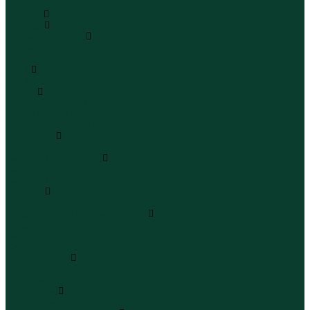
...
Каталог
Одежда
Блузы и рубашки
Блузы
Рубашки
Боди
Боди
Брюки
Брюки классические
Брюки спортивные
Брюки повседневные
Водолазки
Водолазки
Джинсы и джинсовки
Джинсы
Джинсовки
Жилеты
Жилеты
Кардиганы джемперы свитеры
Кардиганы
Джемперы
Свитеры
Комбинезоны
Комбинезоны
Полукомбинезоны
Комплекты
Комплекты одежды