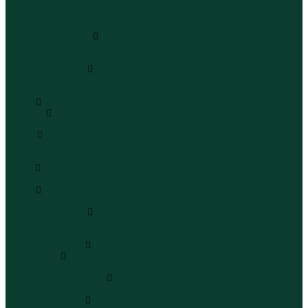
Шапки
Шарфы
Перчатки
Кепки и бейсболки
Кепки
Бейсболки
Шляпы и панамы
Шляпы
Панамы
Белье
Пижамы
Пижамы
Майки
Майки
Бюстгальтеры
Носки
Носки
Трусы
Трусы
Комплекты белья
Комплекты белья
Бюстгальтеры
Пляжная одежда
Купальники
Купальники
Плавательные шорты
Плавательные шорты
Пляжная одежда