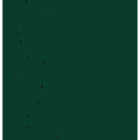
Сандалии
Сандалии
Сандалии
Сапоги и полусапоги
Сапоги
Полусапоги
Туфли
Туфли
Сланцы
Шлепанцы
Сланцы
Аксессуары
Галстуки и бабочки
Галстуки
Бабочки
Очки
Очки
Ремни и подтяжки
Ремни
Подтяжки
Сумки и рюкзаки
Сумки
Рюкзаки
Украшения
Украшения
Чемоданы
Чемоданы
Шапки шарфы и перчатки