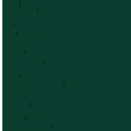
Каталог
Одежда
Блузы и рубашки
Блузы
Рубашки
Боди
Боди
Брюки
Брюки классические
Брюки спортивные
Брюки повседневные
Водолазки
Водолазки
Джинсы и джинсовки
Джинсы
Джинсовки
Жилеты
Жилеты
Кардиганы джемперы свитеры
Кардиганы
Джемперы
Свитеры
Комбинезоны
Комбинезоны
Полукомбинезоны
Комплекты
Комплекты одежды
Леггинсы и велосипедки