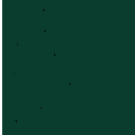
Леггинсы
Велосипедки
Пиджаки и костюмы
Пиджаки
Костюмы
Жакеты
Платья и сарафаны
Платья
Сарафаны
Туники
Туники
Толстовки худи свитшоты
Толстовки
Худи
Свитшоты
Топы
Топы
Футболки поло майки лонгсливы
Футболки
Поло
Майки
Лонгсливы
Шорты и бермуды
Шорты
Бермуды
Юбки
Юбки мини
Юбки миди