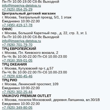
Пн-Пт 10.00-19.00 Cб-Вс Выходной
info@imperiya-detstva.ru
+7 (925) 054-25-29
Центральный детский магазин
г. Москва, Театральный проезд, 5/1, 1 этаж
Ежедневно 10.00-22.00
+7 (495) 419-17-78
ОФИС
г. Москва, Большой Каретный пер., д. 22, стр. 3, эт. 1
Пн-Пт 10.00-19.00 Cб-Вс Выходной
info@imperiya-detstva.ru
+7 (926) 701-79-70
ТРЦ ЕВРОПЕЙСКИЙ
г. Москва, Пл. Киевского вокзала, 2
Пн-Чт, Вс 10.00-22.00 Пт-Сб 10.00-23.00
+7 (916) 359-01-05
ТРЦ ОКЕАНИЯ
г. Москва, Кутузовский пр-т, д.57
Пн-Чт, Вс 10.00-22.00 Пт-Сб 10.00-23.00
+7 (929) 630-45-46
ТРЦ РИО
г. Москва, Ленинский проспект, 109
Ежедневно 10:00-22:00
+7 (925) 302-25-44
VNUKOVO PREMIUM OUTLET
г. Москва, поселок Московский, деревня Лапшинка, вл.30/1В
Ежедневно 10.00-22.00
+7 (925) 349-80-05