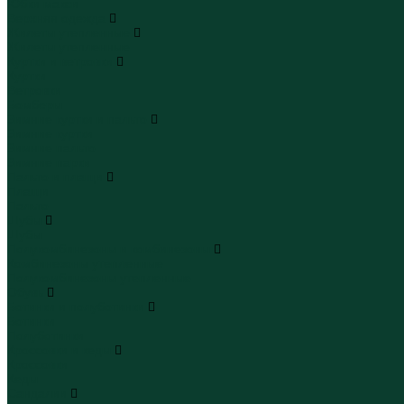
Юбки макси
Верхняя одежда
Жилеты утепленные
Жилеты утепленные
Куртки и ветровки
Куртки
Ветровки
Бомберы
Зимние куртки и пальто
Зимние куртки
Зимние пальто
Зимние парки
Пальто и плащи
Плащи
Пальто
Шубы
Шубы
Полукомбинезоны и комбинезоны
Комбинезоны утепленные
Полукомбинезоны утепленные
Обувь
Ботинки и полуботинки
Ботинки
Полуботинки
Кроссовки и кеды
Кроссовки
Кеды
Сандалии