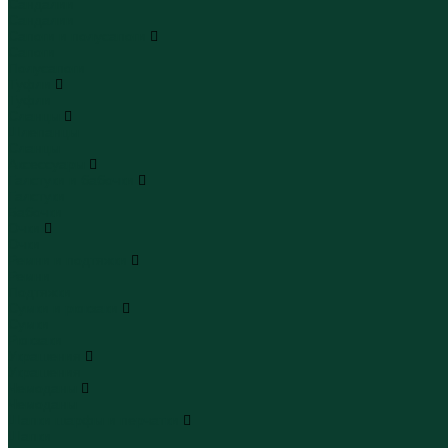
Сандалии
Сандалии
Сапоги и полусапоги
Сапоги
Полусапоги
Туфли
Туфли
Сланцы
Шлепанцы
Сланцы
Аксессуары
Галстуки и бабочки
Галстуки
Бабочки
Очки
Очки
Ремни и подтяжки
Ремни
Подтяжки
Сумки и рюкзаки
Сумки
Рюкзаки
Украшения
Украшения
Чемоданы
Чемоданы
Шапки шарфы и перчатки
Шапки