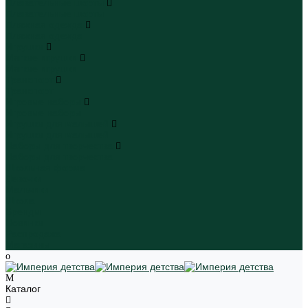
Плавательные шорты
Плавательные шорты
Пляжная одежда
Пляжная одежда
Игрушки
Мягкие игрушки
Мягкие игрушки
Транспорт
Транспорт
Игровые наборы
Игровые наборы
Игрушки для малышей
Игрушки для малышей
Наборы для творчества
Наборы для творчества
Школьная форма
Девочки
Мальчики
Школа
Бренды
Новинки
Распродажа
Магазины
Каталог