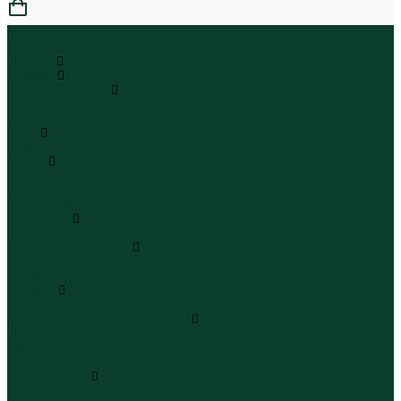
0
...
Каталог
Одежда
Блузы и рубашки
Блузы
Рубашки
Боди
Боди
Брюки
Брюки классические
Брюки спортивные
Брюки повседневные
Водолазки
Водолазки
Джинсы и джинсовки
Джинсы
Джинсовки
Жилеты
Жилеты
Кардиганы джемперы свитеры
Кардиганы
Джемперы
Свитеры
Комбинезоны
Комбинезоны