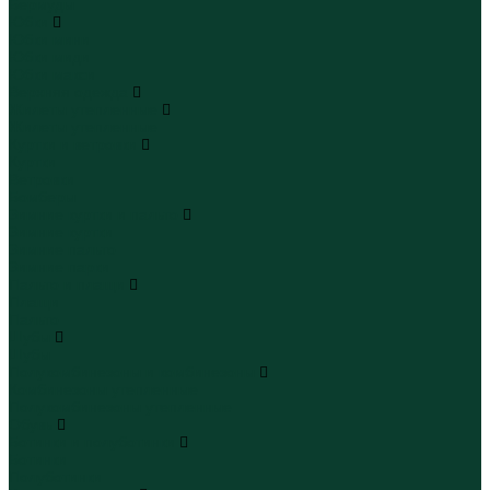
Бермуды
Юбки
Юбки мини
Юбки миди
Юбки макси
Верхняя одежда
Жилеты утепленные
Жилеты утепленные
Куртки и ветровки
Куртки
Ветровки
Бомберы
Зимние куртки и пальто
Зимние куртки
Зимние пальто
Зимние парки
Пальто и плащи
Плащи
Пальто
Шубы
Шубы
Полукомбинезоны и комбинезоны
Комбинезоны утепленные
Полукомбинезоны утепленные
Обувь
Ботинки и полуботинки
Ботинки
Полуботинки