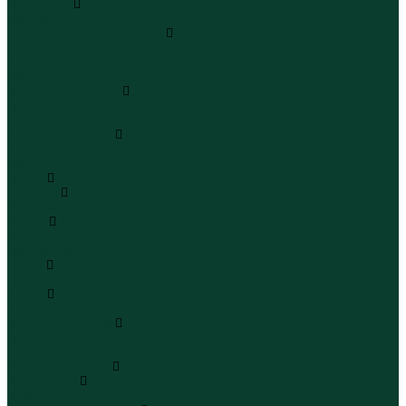
Чемоданы
Чемоданы
Шапки шарфы и перчатки
Шапки
Шарфы
Перчатки
Кепки и бейсболки
Кепки
Бейсболки
Шляпы и панамы
Шляпы
Панамы
Белье
Пижамы
Пижамы
Майки
Майки
Бюстгальтеры
Носки
Носки
Трусы
Трусы
Комплекты белья
Комплекты белья
Бюстгальтеры
Пляжная одежда
Купальники
Купальники