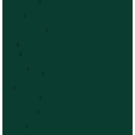
Кроссовки и кеды
Кроссовки
Кеды
Сандалии
Сандалии
Сандалии
Сапоги и полусапоги
Сапоги
Полусапоги
Туфли
Туфли
Сланцы
Шлепанцы
Сланцы
Аксессуары
Галстуки и бабочки
Галстуки
Бабочки
Очки
Очки
Ремни и подтяжки
Ремни
Подтяжки
Сумки и рюкзаки
Сумки
Рюкзаки
Украшения
Украшения