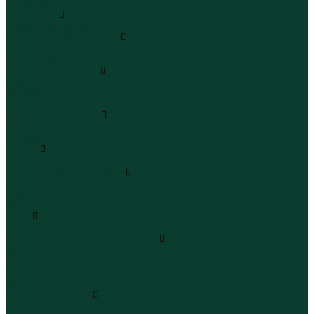
Полукомбинезоны
Комплекты
Комплекты одежды
Леггинсы и велосипедки
Леггинсы
Велосипедки
Пиджаки и костюмы
Пиджаки
Костюмы
Жакеты
Платья и сарафаны
Платья
Сарафаны
Туники
Туники
Толстовки худи свитшоты
Толстовки
Худи
Свитшоты
Топы
Топы
Футболки поло майки лонгсливы
Футболки
Поло
Майки
Лонгсливы
Шорты и бермуды
Шорты