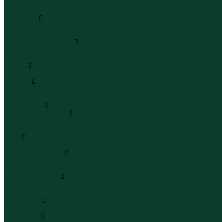
Кроссовки
Кеды
Сандалии
Сандалии
Сандалии
Сапоги и полусапоги
Сапоги
Полусапоги
Туфли
Туфли
Сланцы
Шлепанцы
Сланцы
Аксессуары
Галстуки и бабочки
Галстуки
Бабочки
Очки
Очки
Ремни и подтяжки
Ремни
Подтяжки
Сумки и рюкзаки
Сумки
Рюкзаки
Украшения
Украшения
Чемоданы