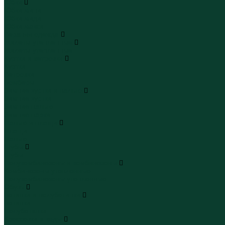
Юбки
Юбки мини
Юбки миди
Юбки макси
Верхняя одежда
Жилеты утепленные
Жилеты утепленные
Куртки и ветровки
Куртки
Ветровки
Бомберы
Зимние куртки и пальто
Зимние куртки
Зимние пальто
Зимние парки
Пальто и плащи
Плащи
Пальто
Шубы
Шубы
Полукомбинезоны и комбинезоны
Комбинезоны утепленные
Полукомбинезоны утепленные
Обувь
Ботинки и полуботинки
Ботинки
Полуботинки
Кроссовки и кеды