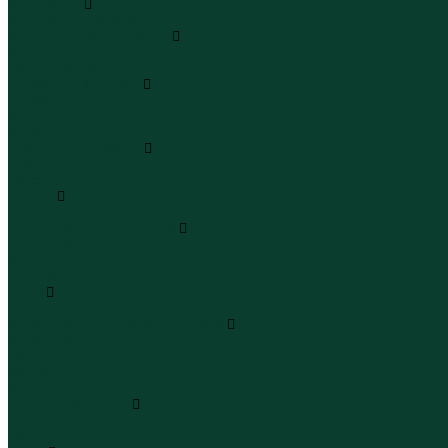
Комплекты
Комплекты одежды
Леггинсы и велосипедки
Леггинсы
Велосипедки
Пиджаки и костюмы
Пиджаки
Костюмы
Жакеты
Платья и сарафаны
Платья
Сарафаны
Туники
Туники
Толстовки худи свитшоты
Толстовки
Худи
Свитшоты
Топы
Топы
Футболки поло майки лонгсливы
Футболки
Поло
Майки
Лонгсливы
Шорты и бермуды
Шорты
Бермуды