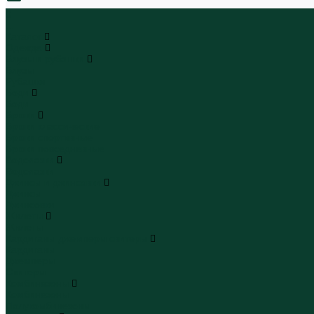
0
...
Каталог
Одежда
Блузы и рубашки
Блузы
Рубашки
Боди
Боди
Брюки
Брюки классические
Брюки спортивные
Брюки повседневные
Водолазки
Водолазки
Джинсы и джинсовки
Джинсы
Джинсовки
Жилеты
Жилеты
Кардиганы джемперы свитеры
Кардиганы
Джемперы
Свитеры
Комбинезоны
Комбинезоны
Полукомбинезоны