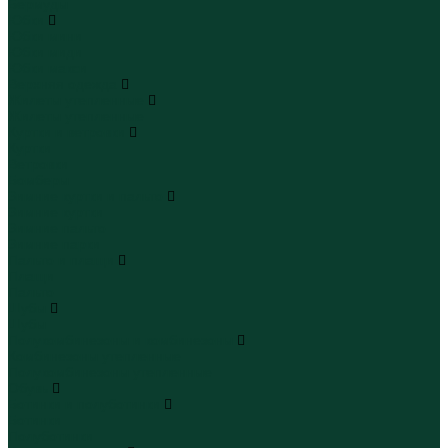
Бермуды
Юбки
Юбки мини
Юбки миди
Юбки макси
Верхняя одежда
Жилеты утепленные
Жилеты утепленные
Куртки и ветровки
Куртки
Ветровки
Бомберы
Зимние куртки и пальто
Зимние куртки
Зимние пальто
Зимние парки
Пальто и плащи
Плащи
Пальто
Шубы
Шубы
Полукомбинезоны и комбинезоны
Комбинезоны утепленные
Полукомбинезоны утепленные
Обувь
Ботинки и полуботинки
Ботинки
Полуботинки