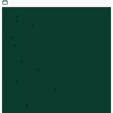
0
...
Каталог
Одежда
Блузы и рубашки
Блузы
Рубашки
Боди
Боди
Брюки
Брюки классические
Брюки спортивные
Брюки повседневные
Водолазки
Водолазки
Джинсы и джинсовки
Джинсы
Джинсовки
Жилеты
Жилеты
Кардиганы джемперы свитеры
Кардиганы
Джемперы
Свитеры
Комбинезоны
Комбинезоны