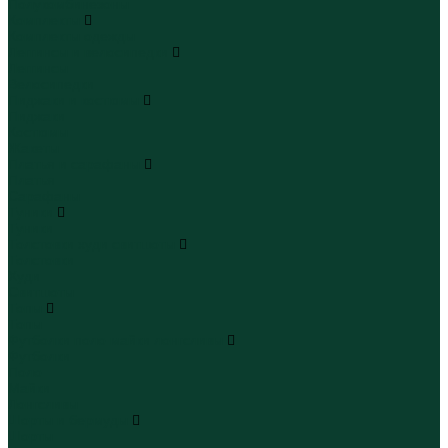
Полукомбинезоны
Комплекты
Комплекты одежды
Леггинсы и велосипедки
Леггинсы
Велосипедки
Пиджаки и костюмы
Пиджаки
Костюмы
Жакеты
Платья и сарафаны
Платья
Сарафаны
Туники
Туники
Толстовки худи свитшоты
Толстовки
Худи
Свитшоты
Топы
Топы
Футболки поло майки лонгсливы
Футболки
Поло
Майки
Лонгсливы
Шорты и бермуды
Шорты