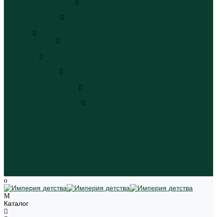
Плавательные шорты
Плавательные шорты
Пляжная одежда
Пляжная одежда
Игрушки
Мягкие игрушки
Мягкие игрушки
Транспорт
Транспорт
Игровые наборы
Игровые наборы
Игрушки для малышей
Игрушки для малышей
Наборы для творчества
Наборы для творчества
Школьная форма
Девочки
Мальчики
Школа
Бренды
Новинки
Распродажа
Магазины
Каталог