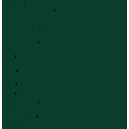
Чемоданы
Чемоданы
Шапки шарфы и перчатки
Шапки
Шарфы
Перчатки
Кепки и бейсболки
Кепки
Бейсболки
Шляпы и панамы
Шляпы
Панамы
Белье
Пижамы
Пижамы
Майки
Майки
Бюстгальтеры
Носки
Носки
Трусы
Трусы
Комплекты белья
Комплекты белья
Бюстгальтеры
Пляжная одежда
Купальники
Купальники