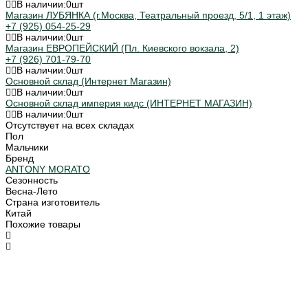
В наличии:
0
шт
Магазин ЛУБЯНКА (г.Москва, Театральный проезд, 5/1, 1 этаж)
+7 (925) 054-25-29
В наличии:
0
шт
Магазин ЕВРОПЕЙСКИЙ (Пл. Киевского вокзала, 2)
+7 (926) 701-79-70
В наличии:
0
шт
Основной склад (Интернет Магазин)
В наличии:
0
шт
Основной склад империя кидс (ИНТЕРНЕТ МАГАЗИН)
В наличии:
0
шт
Отсутствует на всех складах
Пол
Мальчики
Бренд
ANTONY MORATO
Сезонность
Весна-Лето
Страна изготовитель
Китай
Похожие товары