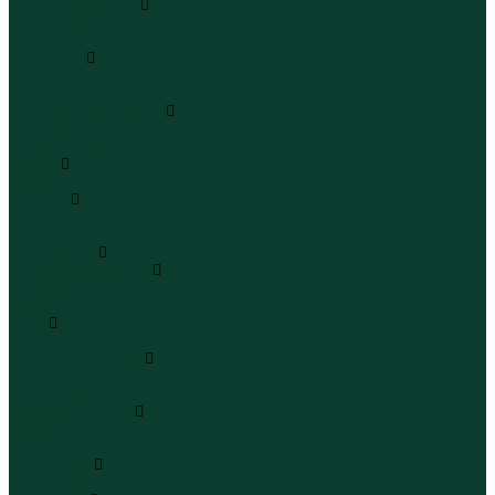
Кроссовки и кеды
Кроссовки
Кеды
Сандалии
Сандалии
Сандалии
Сапоги и полусапоги
Сапоги
Полусапоги
Туфли
Туфли
Сланцы
Шлепанцы
Сланцы
Аксессуары
Галстуки и бабочки
Галстуки
Бабочки
Очки
Очки
Ремни и подтяжки
Ремни
Подтяжки
Сумки и рюкзаки
Сумки
Рюкзаки
Украшения
Украшения