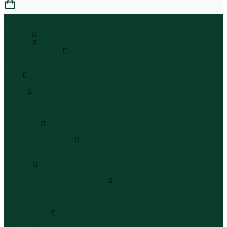
0
...
Каталог
Одежда
Блузы и рубашки
Блузы
Рубашки
Боди
Боди
Брюки
Брюки классические
Брюки спортивные
Брюки повседневные
Водолазки
Водолазки
Джинсы и джинсовки
Джинсы
Джинсовки
Жилеты
Жилеты
Кардиганы джемперы свитеры
Кардиганы
Джемперы
Свитеры
Комбинезоны
Комбинезоны