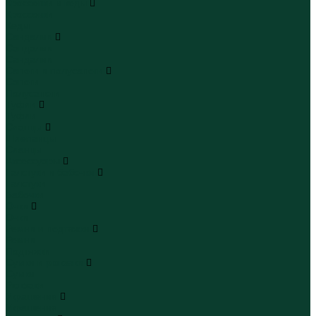
Кроссовки и кеды
Кроссовки
Кеды
Сандалии
Сандалии
Сандалии
Сапоги и полусапоги
Сапоги
Полусапоги
Туфли
Туфли
Сланцы
Шлепанцы
Сланцы
Аксессуары
Галстуки и бабочки
Галстуки
Бабочки
Очки
Очки
Ремни и подтяжки
Ремни
Подтяжки
Сумки и рюкзаки
Сумки
Рюкзаки
Украшения
Украшения