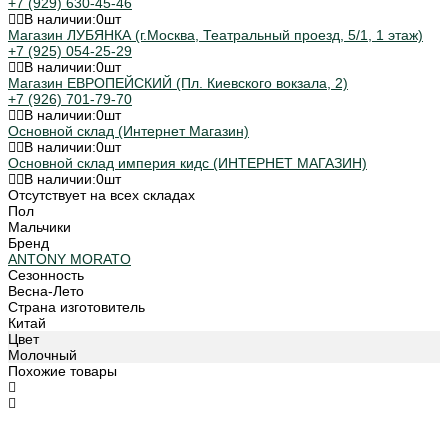
+7 (929) 630-45-46
В наличии:
0
шт
Магазин ЛУБЯНКА (г.Москва, Театральный проезд, 5/1, 1 этаж)
+7 (925) 054-25-29
В наличии:
0
шт
Магазин ЕВРОПЕЙСКИЙ (Пл. Киевского вокзала, 2)
+7 (926) 701-79-70
В наличии:
0
шт
Основной склад (Интернет Магазин)
В наличии:
0
шт
Основной склад империя кидс (ИНТЕРНЕТ МАГАЗИН)
В наличии:
0
шт
Отсутствует на всех складах
Пол
Мальчики
Бренд
ANTONY MORATO
Сезонность
Весна-Лето
Страна изготовитель
Китай
Цвет
Молочный
Похожие товары