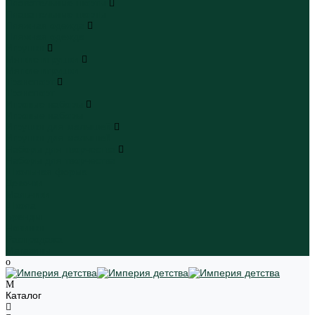
Плавательные шорты
Плавательные шорты
Пляжная одежда
Пляжная одежда
Игрушки
Мягкие игрушки
Мягкие игрушки
Транспорт
Транспорт
Игровые наборы
Игровые наборы
Игрушки для малышей
Игрушки для малышей
Наборы для творчества
Наборы для творчества
Школьная форма
Девочки
Мальчики
Школа
Бренды
Новинки
Распродажа
Магазины
Каталог