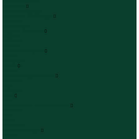
Полукомбинезоны
Комплекты
Комплекты одежды
Леггинсы и велосипедки
Леггинсы
Велосипедки
Пиджаки и костюмы
Пиджаки
Костюмы
Жакеты
Платья и сарафаны
Платья
Сарафаны
Туники
Туники
Толстовки худи свитшоты
Толстовки
Худи
Свитшоты
Топы
Топы
Футболки поло майки лонгсливы
Футболки
Поло
Майки
Лонгсливы
Шорты и бермуды
Шорты