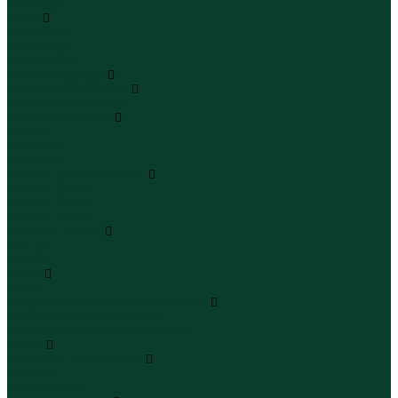
Бермуды
Юбки
Юбки мини
Юбки миди
Юбки макси
Верхняя одежда
Жилеты утепленные
Жилеты утепленные
Куртки и ветровки
Куртки
Ветровки
Бомберы
Зимние куртки и пальто
Зимние куртки
Зимние пальто
Зимние парки
Пальто и плащи
Плащи
Пальто
Шубы
Шубы
Полукомбинезоны и комбинезоны
Комбинезоны утепленные
Полукомбинезоны утепленные
Обувь
Ботинки и полуботинки
Ботинки
Полуботинки