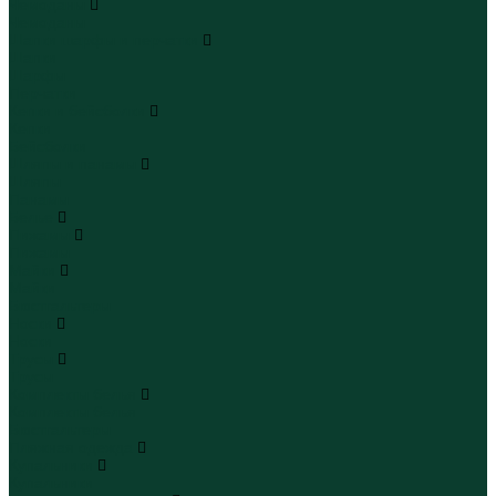
Чемоданы
Чемоданы
Шапки шарфы и перчатки
Шапки
Шарфы
Перчатки
Кепки и бейсболки
Кепки
Бейсболки
Шляпы и панамы
Шляпы
Панамы
Белье
Пижамы
Пижамы
Майки
Майки
Бюстгальтеры
Носки
Носки
Трусы
Трусы
Комплекты белья
Комплекты белья
Бюстгальтеры
Пляжная одежда
Купальники
Купальники