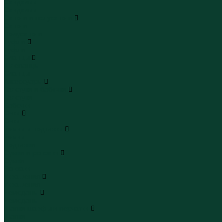
Сандалии
Сандалии
Сапоги и полусапоги
Сапоги
Полусапоги
Туфли
Туфли
Сланцы
Шлепанцы
Сланцы
Аксессуары
Галстуки и бабочки
Галстуки
Бабочки
Очки
Очки
Ремни и подтяжки
Ремни
Подтяжки
Сумки и рюкзаки
Сумки
Рюкзаки
Украшения
Украшения
Чемоданы
Чемоданы
Шапки шарфы и перчатки
Шапки