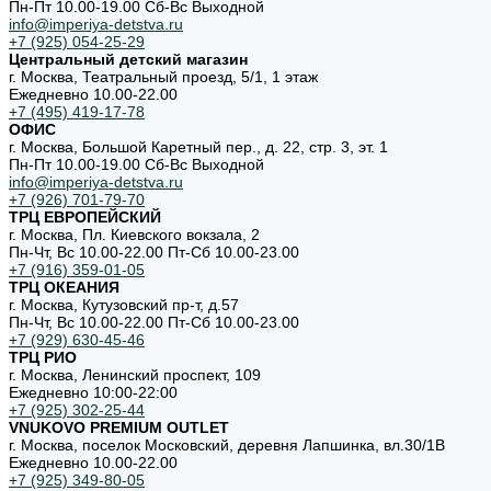
Пн-Пт 10.00-19.00 Cб-Вс Выходной
info@imperiya-detstva.ru
+7 (925) 054-25-29
Центральный детский магазин
г. Москва, Театральный проезд, 5/1, 1 этаж
Ежедневно 10.00-22.00
+7 (495) 419-17-78
ОФИС
г. Москва, Большой Каретный пер., д. 22, стр. 3, эт. 1
Пн-Пт 10.00-19.00 Cб-Вс Выходной
info@imperiya-detstva.ru
+7 (926) 701-79-70
ТРЦ ЕВРОПЕЙСКИЙ
г. Москва, Пл. Киевского вокзала, 2
Пн-Чт, Вс 10.00-22.00 Пт-Сб 10.00-23.00
+7 (916) 359-01-05
ТРЦ ОКЕАНИЯ
г. Москва, Кутузовский пр-т, д.57
Пн-Чт, Вс 10.00-22.00 Пт-Сб 10.00-23.00
+7 (929) 630-45-46
ТРЦ РИО
г. Москва, Ленинский проспект, 109
Ежедневно 10:00-22:00
+7 (925) 302-25-44
VNUKOVO PREMIUM OUTLET
г. Москва, поселок Московский, деревня Лапшинка, вл.30/1В
Ежедневно 10.00-22.00
+7 (925) 349-80-05