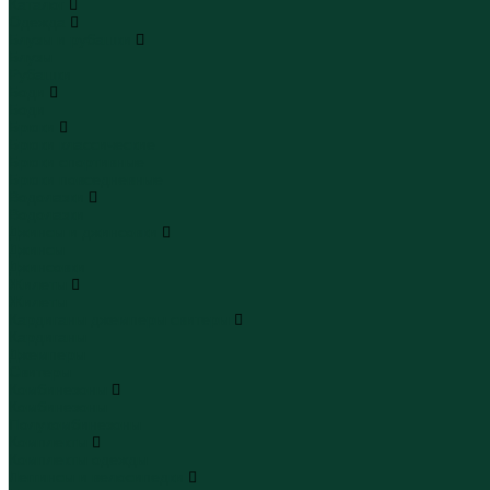
Каталог
Одежда
Блузы и рубашки
Блузы
Рубашки
Боди
Боди
Брюки
Брюки классические
Брюки спортивные
Брюки повседневные
Водолазки
Водолазки
Джинсы и джинсовки
Джинсы
Джинсовки
Жилеты
Жилеты
Кардиганы джемперы свитеры
Кардиганы
Джемперы
Свитеры
Комбинезоны
Комбинезоны
Полукомбинезоны
Комплекты
Комплекты одежды
Леггинсы и велосипедки