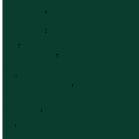
Леггинсы
Велосипедки
Пиджаки и костюмы
Пиджаки
Костюмы
Жакеты
Платья и сарафаны
Платья
Сарафаны
Туники
Туники
Толстовки худи свитшоты
Толстовки
Худи
Свитшоты
Топы
Топы
Футболки поло майки лонгсливы
Футболки
Поло
Майки
Лонгсливы
Шорты и бермуды
Шорты
Бермуды
Юбки
Юбки мини
Юбки миди