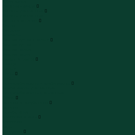
Юбки макси
Верхняя одежда
Жилеты утепленные
Жилеты утепленные
Куртки и ветровки
Куртки
Ветровки
Бомберы
Зимние куртки и пальто
Зимние куртки
Зимние пальто
Зимние парки
Пальто и плащи
Плащи
Пальто
Шубы
Шубы
Полукомбинезоны и комбинезоны
Комбинезоны утепленные
Полукомбинезоны утепленные
Обувь
Ботинки и полуботинки
Ботинки
Полуботинки
Кроссовки и кеды
Кроссовки
Кеды
Сандалии