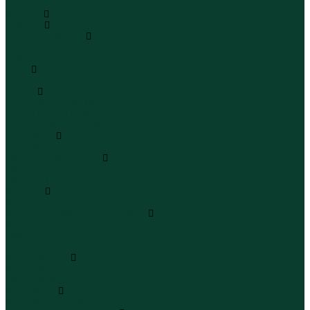
...
Каталог
Одежда
Блузы и рубашки
Блузы
Рубашки
Боди
Боди
Брюки
Брюки классические
Брюки спортивные
Брюки повседневные
Водолазки
Водолазки
Джинсы и джинсовки
Джинсы
Джинсовки
Жилеты
Жилеты
Кардиганы джемперы свитеры
Кардиганы
Джемперы
Свитеры
Комбинезоны
Комбинезоны
Полукомбинезоны
Комплекты
Комплекты одежды