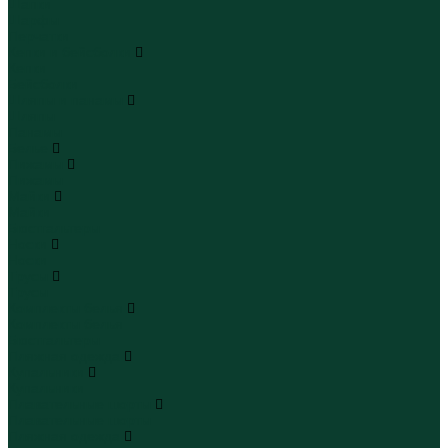
Шапки
Шарфы
Перчатки
Кепки и бейсболки
Кепки
Бейсболки
Шляпы и панамы
Шляпы
Панамы
Белье
Пижамы
Пижамы
Майки
Майки
Бюстгальтеры
Носки
Носки
Трусы
Трусы
Комплекты белья
Комплекты белья
Бюстгальтеры
Пляжная одежда
Купальники
Купальники
Плавательные шорты
Плавательные шорты
Пляжная одежда