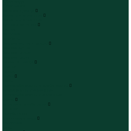
Юбки миди
Юбки макси
Верхняя одежда
Жилеты утепленные
Жилеты утепленные
Куртки и ветровки
Куртки
Ветровки
Бомберы
Зимние куртки и пальто
Зимние куртки
Зимние пальто
Зимние парки
Пальто и плащи
Плащи
Пальто
Шубы
Шубы
Полукомбинезоны и комбинезоны
Комбинезоны утепленные
Полукомбинезоны утепленные
Обувь
Ботинки и полуботинки
Ботинки
Полуботинки
Кроссовки и кеды
Кроссовки
Кеды