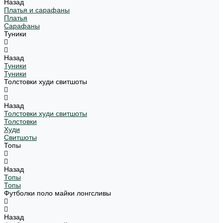
Назад
Платья и сарафаны
Платья
Сарафаны
Туники
Назад
Туники
Туники
Толстовки худи свитшоты
Назад
Толстовки худи свитшоты
Толстовки
Худи
Свитшоты
Топы
Назад
Топы
Топы
Футболки поло майки лонгсливы
Назад