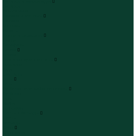
Леггинсы и велосипедки
Леггинсы
Велосипедки
Пиджаки и костюмы
Пиджаки
Костюмы
Жакеты
Платья и сарафаны
Платья
Сарафаны
Туники
Туники
Толстовки худи свитшоты
Толстовки
Худи
Свитшоты
Топы
Топы
Футболки поло майки лонгсливы
Футболки
Поло
Майки
Лонгсливы
Шорты и бермуды
Шорты
Бермуды
Юбки
Юбки мини