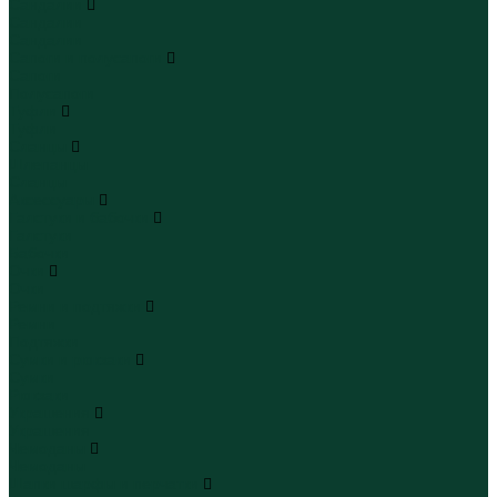
Сандалии
Сандалии
Сандалии
Сапоги и полусапоги
Сапоги
Полусапоги
Туфли
Туфли
Сланцы
Шлепанцы
Сланцы
Аксессуары
Галстуки и бабочки
Галстуки
Бабочки
Очки
Очки
Ремни и подтяжки
Ремни
Подтяжки
Сумки и рюкзаки
Сумки
Рюкзаки
Украшения
Украшения
Чемоданы
Чемоданы
Шапки шарфы и перчатки