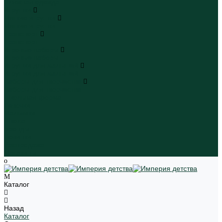
Пляжная одежда
Игрушки
Мягкие игрушки
Мягкие игрушки
Транспорт
Транспорт
Игровые наборы
Игровые наборы
Игрушки для малышей
Игрушки для малышей
Наборы для творчества
Наборы для творчества
Школьная форма
Девочки
Мальчики
Школа
Бренды
Новинки
Распродажа
Магазины
Каталог
Назад
Каталог