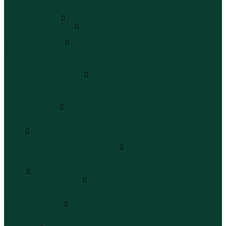
Юбки миди
Юбки макси
Верхняя одежда
Жилеты утепленные
Жилеты утепленные
Куртки и ветровки
Куртки
Ветровки
Бомберы
Зимние куртки и пальто
Зимние куртки
Зимние пальто
Зимние парки
Пальто и плащи
Плащи
Пальто
Шубы
Шубы
Полукомбинезоны и комбинезоны
Комбинезоны утепленные
Полукомбинезоны утепленные
Обувь
Ботинки и полуботинки
Ботинки
Полуботинки
Кроссовки и кеды
Кроссовки
Кеды