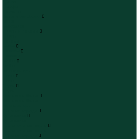
Шапки
Шарфы
Перчатки
Кепки и бейсболки
Кепки
Бейсболки
Шляпы и панамы
Шляпы
Панамы
Белье
Пижамы
Пижамы
Майки
Майки
Бюстгальтеры
Носки
Носки
Трусы
Трусы
Комплекты белья
Комплекты белья
Бюстгальтеры
Пляжная одежда
Купальники
Купальники
Плавательные шорты
Плавательные шорты
Пляжная одежда