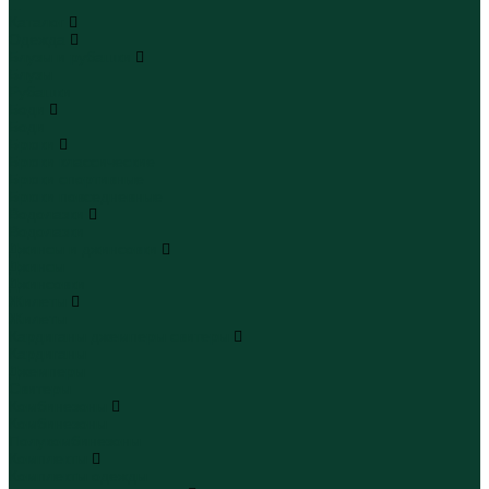
...
Каталог
Одежда
Блузы и рубашки
Блузы
Рубашки
Боди
Боди
Брюки
Брюки классические
Брюки спортивные
Брюки повседневные
Водолазки
Водолазки
Джинсы и джинсовки
Джинсы
Джинсовки
Жилеты
Жилеты
Кардиганы джемперы свитеры
Кардиганы
Джемперы
Свитеры
Комбинезоны
Комбинезоны
Полукомбинезоны
Комплекты
Комплекты одежды