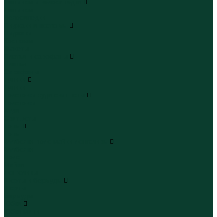
Леггинсы и велосипедки
Леггинсы
Велосипедки
Пиджаки и костюмы
Пиджаки
Костюмы
Жакеты
Платья и сарафаны
Платья
Сарафаны
Туники
Туники
Толстовки худи свитшоты
Толстовки
Худи
Свитшоты
Топы
Топы
Футболки поло майки лонгсливы
Футболки
Поло
Майки
Лонгсливы
Шорты и бермуды
Шорты
Бермуды
Юбки
Юбки мини