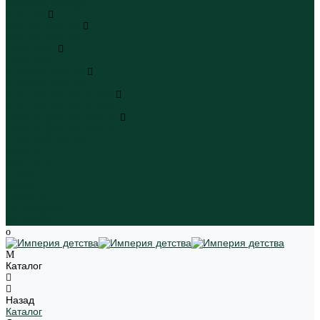
Пляжная одежда
Игрушки
Мягкие игрушки
Мягкие игрушки
Транспорт
Транспорт
Игровые наборы
Игровые наборы
Игрушки для малышей
Игрушки для малышей
Наборы для творчества
Наборы для творчества
Школьная форма
Девочки
Мальчики
Школа
Бренды
Новинки
Распродажа
Магазины
Каталог
Назад
Каталог