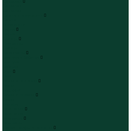
Сандалии
Сандалии
Сандалии
Сапоги и полусапоги
Сапоги
Полусапоги
Туфли
Туфли
Сланцы
Шлепанцы
Сланцы
Аксессуары
Галстуки и бабочки
Галстуки
Бабочки
Очки
Очки
Ремни и подтяжки
Ремни
Подтяжки
Сумки и рюкзаки
Сумки
Рюкзаки
Украшения
Украшения
Чемоданы
Чемоданы
Шапки шарфы и перчатки