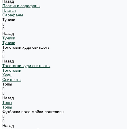
Назад
Платья и сарафаны
Платья
Сарафаны
Туники
Назад
Туники
Туники
Толстовки худи свитшоты
Назад
Толстовки худи свитшоты
Толстовки
Худи
Свитшоты
Топы
Назад
Топы
Топы
Футболки поло майки лонгсливы
Назад