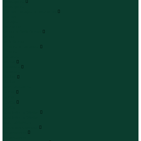
Чемоданы
Чемоданы
Шапки шарфы и перчатки
Шапки
Шарфы
Перчатки
Кепки и бейсболки
Кепки
Бейсболки
Шляпы и панамы
Шляпы
Панамы
Белье
Пижамы
Пижамы
Майки
Майки
Бюстгальтеры
Носки
Носки
Трусы
Трусы
Комплекты белья
Комплекты белья
Бюстгальтеры
Пляжная одежда
Купальники
Купальники