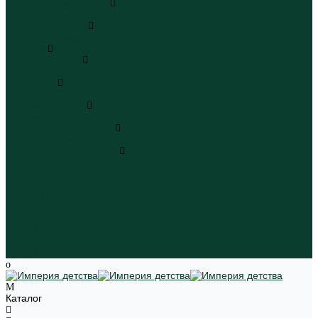
Плавательные шорты
Плавательные шорты
Пляжная одежда
Пляжная одежда
Игрушки
Мягкие игрушки
Мягкие игрушки
Транспорт
Транспорт
Игровые наборы
Игровые наборы
Игрушки для малышей
Игрушки для малышей
Наборы для творчества
Наборы для творчества
Школьная форма
Девочки
Мальчики
Школа
Бренды
Новинки
Распродажа
Магазины
Каталог