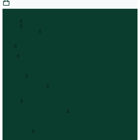
0
...
Каталог
Одежда
Блузы и рубашки
Блузы
Рубашки
Боди
Боди
Брюки
Брюки классические
Брюки спортивные
Брюки повседневные
Водолазки
Водолазки
Джинсы и джинсовки
Джинсы
Джинсовки
Жилеты
Жилеты
Кардиганы джемперы свитеры
Кардиганы
Джемперы
Свитеры
Комбинезоны
Комбинезоны