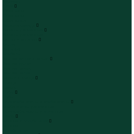
Бермуды
Юбки
Юбки мини
Юбки миди
Юбки макси
Верхняя одежда
Жилеты утепленные
Жилеты утепленные
Куртки и ветровки
Куртки
Ветровки
Бомберы
Зимние куртки и пальто
Зимние куртки
Зимние пальто
Зимние парки
Пальто и плащи
Плащи
Пальто
Шубы
Шубы
Полукомбинезоны и комбинезоны
Комбинезоны утепленные
Полукомбинезоны утепленные
Обувь
Ботинки и полуботинки
Ботинки
Полуботинки