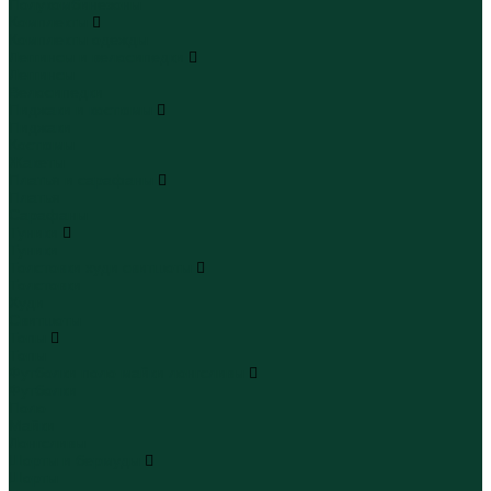
Полукомбинезоны
Комплекты
Комплекты одежды
Леггинсы и велосипедки
Леггинсы
Велосипедки
Пиджаки и костюмы
Пиджаки
Костюмы
Жакеты
Платья и сарафаны
Платья
Сарафаны
Туники
Туники
Толстовки худи свитшоты
Толстовки
Худи
Свитшоты
Топы
Топы
Футболки поло майки лонгсливы
Футболки
Поло
Майки
Лонгсливы
Шорты и бермуды
Шорты