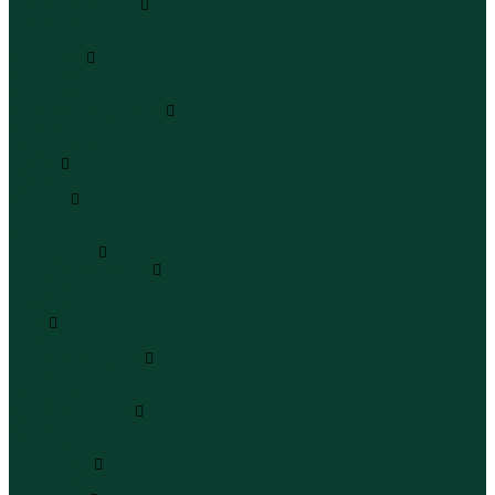
Кроссовки и кеды
Кроссовки
Кеды
Сандалии
Сандалии
Сандалии
Сапоги и полусапоги
Сапоги
Полусапоги
Туфли
Туфли
Сланцы
Шлепанцы
Сланцы
Аксессуары
Галстуки и бабочки
Галстуки
Бабочки
Очки
Очки
Ремни и подтяжки
Ремни
Подтяжки
Сумки и рюкзаки
Сумки
Рюкзаки
Украшения
Украшения