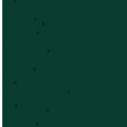
Юбки
Юбки мини
Юбки миди
Юбки макси
Верхняя одежда
Жилеты утепленные
Жилеты утепленные
Куртки и ветровки
Куртки
Ветровки
Бомберы
Зимние куртки и пальто
Зимние куртки
Зимние пальто
Зимние парки
Пальто и плащи
Плащи
Пальто
Шубы
Шубы
Полукомбинезоны и комбинезоны
Комбинезоны утепленные
Полукомбинезоны утепленные
Обувь
Ботинки и полуботинки
Ботинки
Полуботинки
Кроссовки и кеды