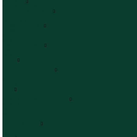
Комплекты
Комплекты одежды
Леггинсы и велосипедки
Леггинсы
Велосипедки
Пиджаки и костюмы
Пиджаки
Костюмы
Жакеты
Платья и сарафаны
Платья
Сарафаны
Туники
Туники
Толстовки худи свитшоты
Толстовки
Худи
Свитшоты
Топы
Топы
Футболки поло майки лонгсливы
Футболки
Поло
Майки
Лонгсливы
Шорты и бермуды
Шорты
Бермуды