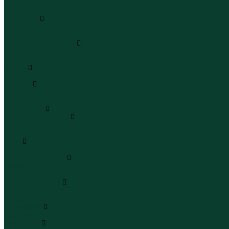
Кроссовки
Кеды
Сандалии
Сандалии
Сандалии
Сапоги и полусапоги
Сапоги
Полусапоги
Туфли
Туфли
Сланцы
Шлепанцы
Сланцы
Аксессуары
Галстуки и бабочки
Галстуки
Бабочки
Очки
Очки
Ремни и подтяжки
Ремни
Подтяжки
Сумки и рюкзаки
Сумки
Рюкзаки
Украшения
Украшения
Чемоданы