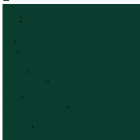
0
...
Каталог
Одежда
Блузы и рубашки
Блузы
Рубашки
Боди
Боди
Брюки
Брюки классические
Брюки спортивные
Брюки повседневные
Водолазки
Водолазки
Джинсы и джинсовки
Джинсы
Джинсовки
Жилеты
Жилеты
Кардиганы джемперы свитеры
Кардиганы
Джемперы
Свитеры
Комбинезоны
Комбинезоны
Полукомбинезоны