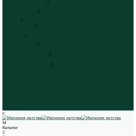
Плавательные шорты
Плавательные шорты
Пляжная одежда
Пляжная одежда
Игрушки
Мягкие игрушки
Мягкие игрушки
Транспорт
Транспорт
Игровые наборы
Игровые наборы
Игрушки для малышей
Игрушки для малышей
Наборы для творчества
Наборы для творчества
Школьная форма
Девочки
Мальчики
Школа
Бренды
Новинки
Распродажа
Магазины
Каталог