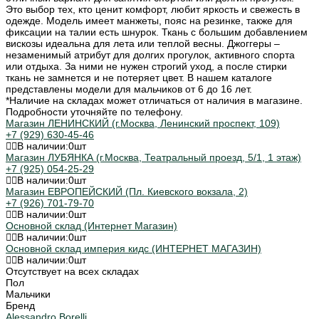
Это выбор тех, кто ценит комфорт, любит яркость и свежесть в
одежде. Модель имеет манжеты, пояс на резинке, также для
фиксации на талии есть шнурок. Ткань с большим добавлением
вискозы идеальна для лета или теплой весны. Джоггеры –
незаменимый атрибут для долгих прогулок, активного спорта
или отдыха. За ними не нужен строгий уход, а после стирки
ткань не замнется и не потеряет цвет. В нашем каталоге
представлены модели для мальчиков от 6 до 16 лет.
*Наличие на складах может отличаться от наличия в магазине.
Подробности уточняйте по телефону.
Магазин ЛЕНИНСКИЙ (г.Москва, Ленинский проспект, 109)
+7 (929) 630-45-46
В наличии:
0
шт
Магазин ЛУБЯНКА (г.Москва, Театральный проезд, 5/1, 1 этаж)
+7 (925) 054-25-29
В наличии:
0
шт
Магазин ЕВРОПЕЙСКИЙ (Пл. Киевского вокзала, 2)
+7 (926) 701-79-70
В наличии:
0
шт
Основной склад (Интернет Магазин)
В наличии:
0
шт
Основной склад империя кидс (ИНТЕРНЕТ МАГАЗИН)
В наличии:
0
шт
Отсутствует на всех складах
Пол
Мальчики
Бренд
Alessandro Borelli