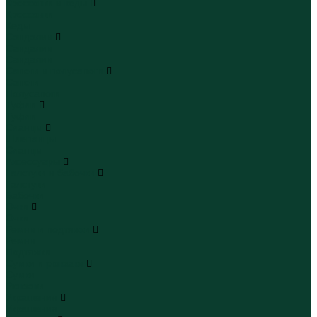
Кроссовки и кеды
Кроссовки
Кеды
Сандалии
Сандалии
Сандалии
Сапоги и полусапоги
Сапоги
Полусапоги
Туфли
Туфли
Сланцы
Шлепанцы
Сланцы
Аксессуары
Галстуки и бабочки
Галстуки
Бабочки
Очки
Очки
Ремни и подтяжки
Ремни
Подтяжки
Сумки и рюкзаки
Сумки
Рюкзаки
Украшения
Украшения