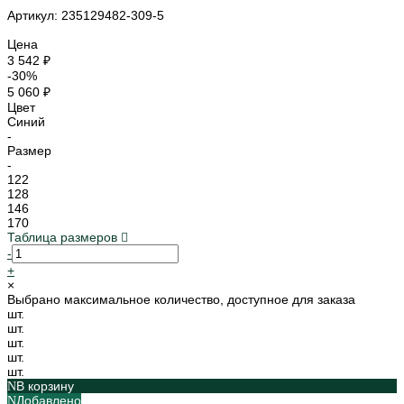
Артикул: 235129482-309-5
Цена
3 542 ₽
-30%
5 060 ₽
Цвет
Синий
-
Размер
-
122
128
146
170
Таблица размеров
-
+
×
Выбрано максимальное количество, доступное для заказа
шт.
шт.
шт.
шт.
шт.
В корзину
Добавлено