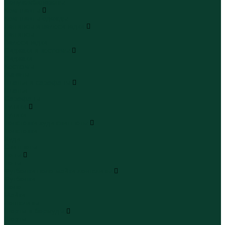
Полукомбинезоны
Комплекты
Комплекты одежды
Леггинсы и велосипедки
Леггинсы
Велосипедки
Пиджаки и костюмы
Пиджаки
Костюмы
Жакеты
Платья и сарафаны
Платья
Сарафаны
Туники
Туники
Толстовки худи свитшоты
Толстовки
Худи
Свитшоты
Топы
Топы
Футболки поло майки лонгсливы
Футболки
Поло
Майки
Лонгсливы
Шорты и бермуды
Шорты