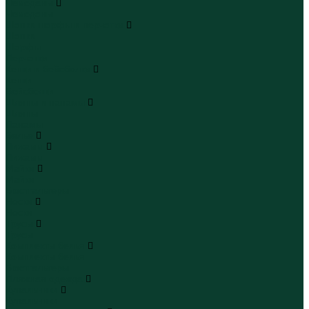
Чемоданы
Чемоданы
Шапки шарфы и перчатки
Шапки
Шарфы
Перчатки
Кепки и бейсболки
Кепки
Бейсболки
Шляпы и панамы
Шляпы
Панамы
Белье
Пижамы
Пижамы
Майки
Майки
Бюстгальтеры
Носки
Носки
Трусы
Трусы
Комплекты белья
Комплекты белья
Бюстгальтеры
Пляжная одежда
Купальники
Купальники