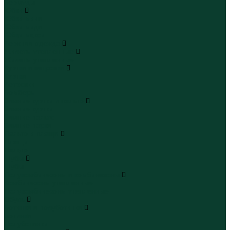
Бермуды
Юбки
Юбки мини
Юбки миди
Юбки макси
Верхняя одежда
Жилеты утепленные
Жилеты утепленные
Куртки и ветровки
Куртки
Ветровки
Бомберы
Зимние куртки и пальто
Зимние куртки
Зимние пальто
Зимние парки
Пальто и плащи
Плащи
Пальто
Шубы
Шубы
Полукомбинезоны и комбинезоны
Комбинезоны утепленные
Полукомбинезоны утепленные
Обувь
Ботинки и полуботинки
Ботинки
Полуботинки