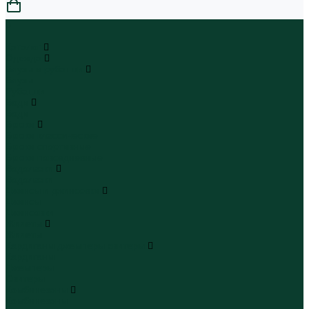
0
...
Каталог
Одежда
Блузы и рубашки
Блузы
Рубашки
Боди
Боди
Брюки
Брюки классические
Брюки спортивные
Брюки повседневные
Водолазки
Водолазки
Джинсы и джинсовки
Джинсы
Джинсовки
Жилеты
Жилеты
Кардиганы джемперы свитеры
Кардиганы
Джемперы
Свитеры
Комбинезоны
Комбинезоны