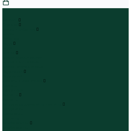
0
...
Каталог
Одежда
Блузы и рубашки
Блузы
Рубашки
Боди
Боди
Брюки
Брюки классические
Брюки спортивные
Брюки повседневные
Водолазки
Водолазки
Джинсы и джинсовки
Джинсы
Джинсовки
Жилеты
Жилеты
Кардиганы джемперы свитеры
Кардиганы
Джемперы
Свитеры
Комбинезоны
Комбинезоны