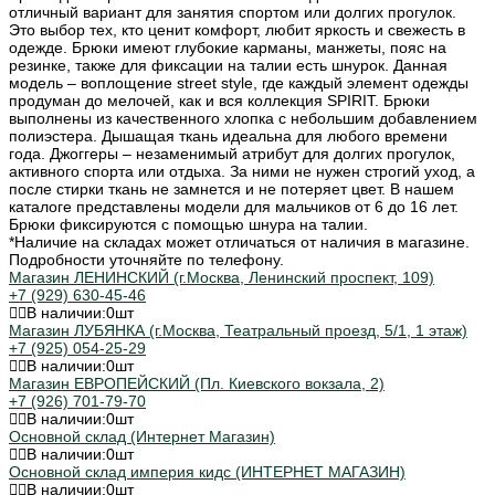
отличный вариант для занятия спортом или долгих прогулок.
Это выбор тех, кто ценит комфорт, любит яркость и свежесть в
одежде. Брюки имеют глубокие карманы, манжеты, пояс на
резинке, также для фиксации на талии есть шнурок. Данная
модель – воплощение street style, где каждый элемент одежды
продуман до мелочей, как и вся коллекция SPIRIT. Брюки
выполнены из качественного хлопка с небольшим добавлением
полиэстера. Дышащая ткань идеальна для любого времени
года. Джоггеры – незаменимый атрибут для долгих прогулок,
активного спорта или отдыха. За ними не нужен строгий уход, а
после стирки ткань не замнется и не потеряет цвет. В нашем
каталоге представлены модели для мальчиков от 6 до 16 лет.
Брюки фиксируются с помощью шнура на талии.
*Наличие на складах может отличаться от наличия в магазине.
Подробности уточняйте по телефону.
Магазин ЛЕНИНСКИЙ (г.Москва, Ленинский проспект, 109)
+7 (929) 630-45-46
В наличии:
0
шт
Магазин ЛУБЯНКА (г.Москва, Театральный проезд, 5/1, 1 этаж)
+7 (925) 054-25-29
В наличии:
0
шт
Магазин ЕВРОПЕЙСКИЙ (Пл. Киевского вокзала, 2)
+7 (926) 701-79-70
В наличии:
0
шт
Основной склад (Интернет Магазин)
В наличии:
0
шт
Основной склад империя кидс (ИНТЕРНЕТ МАГАЗИН)
В наличии:
0
шт