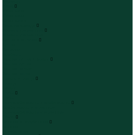
Бермуды
Юбки
Юбки мини
Юбки миди
Юбки макси
Верхняя одежда
Жилеты утепленные
Жилеты утепленные
Куртки и ветровки
Куртки
Ветровки
Бомберы
Зимние куртки и пальто
Зимние куртки
Зимние пальто
Зимние парки
Пальто и плащи
Плащи
Пальто
Шубы
Шубы
Полукомбинезоны и комбинезоны
Комбинезоны утепленные
Полукомбинезоны утепленные
Обувь
Ботинки и полуботинки
Ботинки
Полуботинки