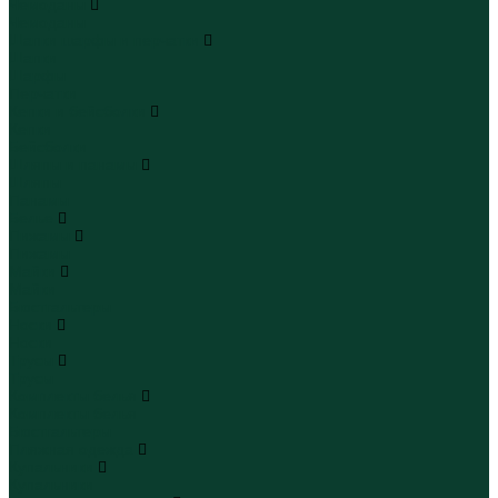
Чемоданы
Чемоданы
Шапки шарфы и перчатки
Шапки
Шарфы
Перчатки
Кепки и бейсболки
Кепки
Бейсболки
Шляпы и панамы
Шляпы
Панамы
Белье
Пижамы
Пижамы
Майки
Майки
Бюстгальтеры
Носки
Носки
Трусы
Трусы
Комплекты белья
Комплекты белья
Бюстгальтеры
Пляжная одежда
Купальники
Купальники