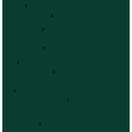
Полукомбинезоны
Комплекты
Комплекты одежды
Леггинсы и велосипедки
Леггинсы
Велосипедки
Пиджаки и костюмы
Пиджаки
Костюмы
Жакеты
Платья и сарафаны
Платья
Сарафаны
Туники
Туники
Толстовки худи свитшоты
Толстовки
Худи
Свитшоты
Топы
Топы
Футболки поло майки лонгсливы
Футболки
Поло
Майки
Лонгсливы
Шорты и бермуды
Шорты