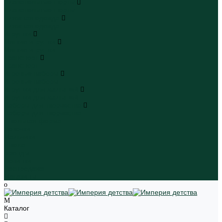
Плавательные шорты
Плавательные шорты
Пляжная одежда
Пляжная одежда
Игрушки
Мягкие игрушки
Мягкие игрушки
Транспорт
Транспорт
Игровые наборы
Игровые наборы
Игрушки для малышей
Игрушки для малышей
Наборы для творчества
Наборы для творчества
Школьная форма
Девочки
Мальчики
Школа
Бренды
Новинки
Распродажа
Магазины
Каталог