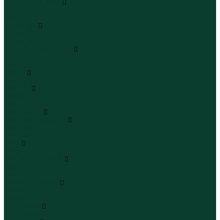
Кроссовки и кеды
Кроссовки
Кеды
Сандалии
Сандалии
Сандалии
Сапоги и полусапоги
Сапоги
Полусапоги
Туфли
Туфли
Сланцы
Шлепанцы
Сланцы
Аксессуары
Галстуки и бабочки
Галстуки
Бабочки
Очки
Очки
Ремни и подтяжки
Ремни
Подтяжки
Сумки и рюкзаки
Сумки
Рюкзаки
Украшения
Украшения