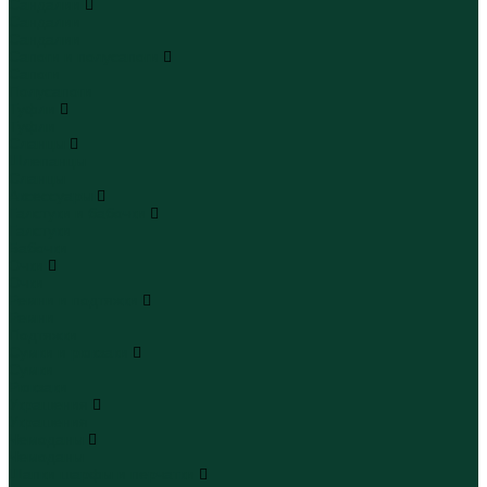
Сандалии
Сандалии
Сандалии
Сапоги и полусапоги
Сапоги
Полусапоги
Туфли
Туфли
Сланцы
Шлепанцы
Сланцы
Аксессуары
Галстуки и бабочки
Галстуки
Бабочки
Очки
Очки
Ремни и подтяжки
Ремни
Подтяжки
Сумки и рюкзаки
Сумки
Рюкзаки
Украшения
Украшения
Чемоданы
Чемоданы
Шапки шарфы и перчатки