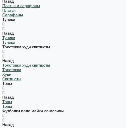
Назад
Платья и сарафаны
Платья
Сарафаны
Туники
Назад
Туники
Туники
Толстовки худи свитшоты
Назад
Толстовки худи свитшоты
Толстовки
Худи
Свитшоты
Топы
Назад
Топы
Топы
Футболки поло майки лонгсливы
Назад