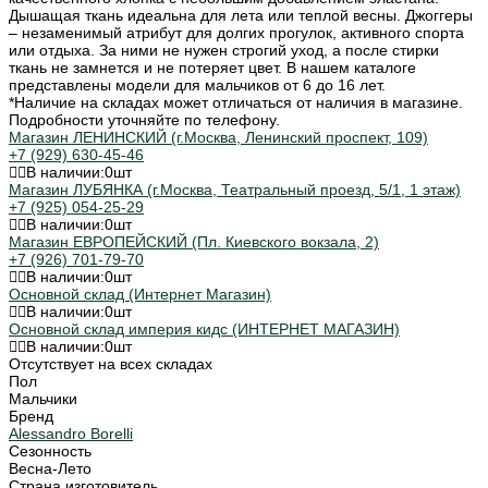
Дышащая ткань идеальна для лета или теплой весны. Джоггеры
– незаменимый атрибут для долгих прогулок, активного спорта
или отдыха. За ними не нужен строгий уход, а после стирки
ткань не замнется и не потеряет цвет. В нашем каталоге
представлены модели для мальчиков от 6 до 16 лет.
*Наличие на складах может отличаться от наличия в магазине.
Подробности уточняйте по телефону.
Магазин ЛЕНИНСКИЙ (г.Москва, Ленинский проспект, 109)
+7 (929) 630-45-46
В наличии:
0
шт
Магазин ЛУБЯНКА (г.Москва, Театральный проезд, 5/1, 1 этаж)
+7 (925) 054-25-29
В наличии:
0
шт
Магазин ЕВРОПЕЙСКИЙ (Пл. Киевского вокзала, 2)
+7 (926) 701-79-70
В наличии:
0
шт
Основной склад (Интернет Магазин)
В наличии:
0
шт
Основной склад империя кидс (ИНТЕРНЕТ МАГАЗИН)
В наличии:
0
шт
Отсутствует на всех складах
Пол
Мальчики
Бренд
Alessandro Borelli
Сезонность
Весна-Лето
Страна изготовитель