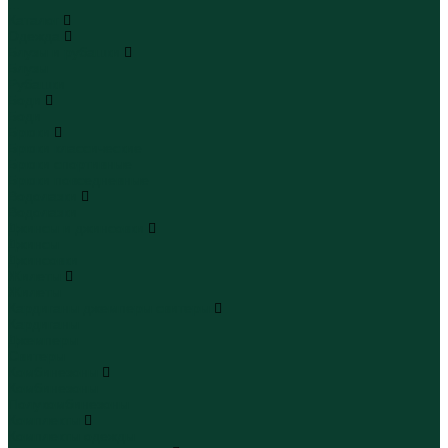
...
Каталог
Одежда
Блузы и рубашки
Блузы
Рубашки
Боди
Боди
Брюки
Брюки классические
Брюки спортивные
Брюки повседневные
Водолазки
Водолазки
Джинсы и джинсовки
Джинсы
Джинсовки
Жилеты
Жилеты
Кардиганы джемперы свитеры
Кардиганы
Джемперы
Свитеры
Комбинезоны
Комбинезоны
Полукомбинезоны
Комплекты
Комплекты одежды