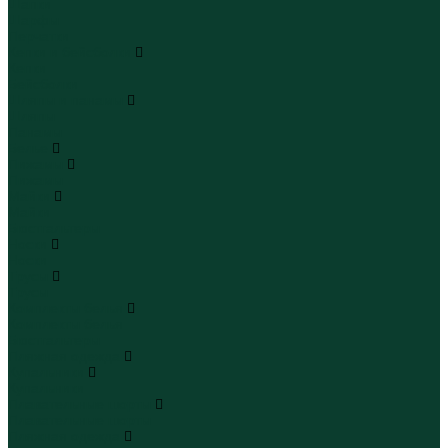
Шапки
Шарфы
Перчатки
Кепки и бейсболки
Кепки
Бейсболки
Шляпы и панамы
Шляпы
Панамы
Белье
Пижамы
Пижамы
Майки
Майки
Бюстгальтеры
Носки
Носки
Трусы
Трусы
Комплекты белья
Комплекты белья
Бюстгальтеры
Пляжная одежда
Купальники
Купальники
Плавательные шорты
Плавательные шорты
Пляжная одежда