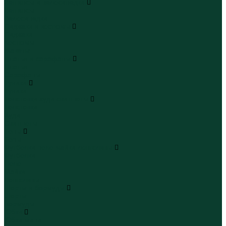
Леггинсы и велосипедки
Леггинсы
Велосипедки
Пиджаки и костюмы
Пиджаки
Костюмы
Жакеты
Платья и сарафаны
Платья
Сарафаны
Туники
Туники
Толстовки худи свитшоты
Толстовки
Худи
Свитшоты
Топы
Топы
Футболки поло майки лонгсливы
Футболки
Поло
Майки
Лонгсливы
Шорты и бермуды
Шорты
Бермуды
Юбки
Юбки мини