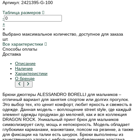
Артикул: 2421395-G-100
Таблица размеров
-
+
×
Выбрано максимальное количество, доступное для заказа
шт.
Все характеристики
Способы оплаты
Доставка
Описание
Наличие
Характеристики
О бренде
Брюки джоггеры ALESSANDRO BORELLI для мальчиков –
отличный вариант для занятия спортом или долгих прогулок.
Это выбор тех, кто ценит комфорт, любит яркость и свежесть в
одежде. Данная модель – воплощение street style, где каждый
элемент одежды продуман до мелочей, как и вся коллекция
DRAGON ROCK. Уникальный принт брюк для мальчиков
символизирует силу, мощь и непокорность. Модель обладает
глубокими карманами, манжетами, поясом на резинке, а также
для фиксации на талии есть шнурок. Брюки выполнены из
качественного хлопка с небольшим добавлением эластана.