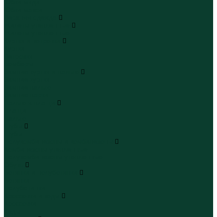
Юбки миди
Юбки макси
Верхняя одежда
Жилеты утепленные
Жилеты утепленные
Куртки и ветровки
Куртки
Ветровки
Бомберы
Зимние куртки и пальто
Зимние куртки
Зимние пальто
Зимние парки
Пальто и плащи
Плащи
Пальто
Шубы
Шубы
Полукомбинезоны и комбинезоны
Комбинезоны утепленные
Полукомбинезоны утепленные
Обувь
Ботинки и полуботинки
Ботинки
Полуботинки
Кроссовки и кеды
Кроссовки
Кеды