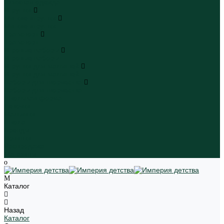
Пляжная одежда
Игрушки
Мягкие игрушки
Мягкие игрушки
Транспорт
Транспорт
Игровые наборы
Игровые наборы
Игрушки для малышей
Игрушки для малышей
Наборы для творчества
Наборы для творчества
Школьная форма
Девочки
Мальчики
Школа
Бренды
Новинки
Распродажа
Магазины
Каталог
Назад
Каталог