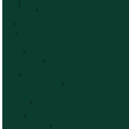
Каталог
Одежда
Блузы и рубашки
Блузы
Рубашки
Боди
Боди
Брюки
Брюки классические
Брюки спортивные
Брюки повседневные
Водолазки
Водолазки
Джинсы и джинсовки
Джинсы
Джинсовки
Жилеты
Жилеты
Кардиганы джемперы свитеры
Кардиганы
Джемперы
Свитеры
Комбинезоны
Комбинезоны
Полукомбинезоны
Комплекты
Комплекты одежды
Леггинсы и велосипедки