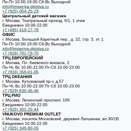
Пн-Пт 10.00-19.00 Cб-Вс Выходной
info@imperiya-detstva.ru
+7 (925) 054-25-29
Центральный детский магазин
г. Москва, Театральный проезд, 5/1, 1 этаж
Ежедневно 10.00-22.00
+7 (495) 419-17-78
ОФИС
г. Москва, Большой Каретный пер., д. 22, стр. 3, эт. 1
Пн-Пт 10.00-19.00 Cб-Вс Выходной
info@imperiya-detstva.ru
+7 (926) 701-79-70
ТРЦ ЕВРОПЕЙСКИЙ
г. Москва, Пл. Киевского вокзала, 2
Пн-Чт, Вс 10.00-22.00 Пт-Сб 10.00-23.00
+7 (916) 359-01-05
ТРЦ ОКЕАНИЯ
г. Москва, Кутузовский пр-т, д.57
Пн-Чт, Вс 10.00-22.00 Пт-Сб 10.00-23.00
+7 (929) 630-45-46
ТРЦ РИО
г. Москва, Ленинский проспект, 109
Ежедневно 10:00-22:00
+7 (925) 302-25-44
VNUKOVO PREMIUM OUTLET
г. Москва, поселок Московский, деревня Лапшинка, вл.30/1В
Ежедневно 10.00-22.00
+7 (925) 349-80-05