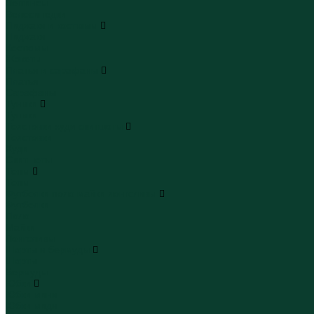
Леггинсы
Велосипедки
Пиджаки и костюмы
Пиджаки
Костюмы
Жакеты
Платья и сарафаны
Платья
Сарафаны
Туники
Туники
Толстовки худи свитшоты
Толстовки
Худи
Свитшоты
Топы
Топы
Футболки поло майки лонгсливы
Футболки
Поло
Майки
Лонгсливы
Шорты и бермуды
Шорты
Бермуды
Юбки
Юбки мини
Юбки миди