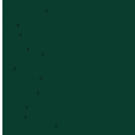
Сандалии
Сандалии
Сапоги и полусапоги
Сапоги
Полусапоги
Туфли
Туфли
Сланцы
Шлепанцы
Сланцы
Аксессуары
Галстуки и бабочки
Галстуки
Бабочки
Очки
Очки
Ремни и подтяжки
Ремни
Подтяжки
Сумки и рюкзаки
Сумки
Рюкзаки
Украшения
Украшения
Чемоданы
Чемоданы
Шапки шарфы и перчатки
Шапки