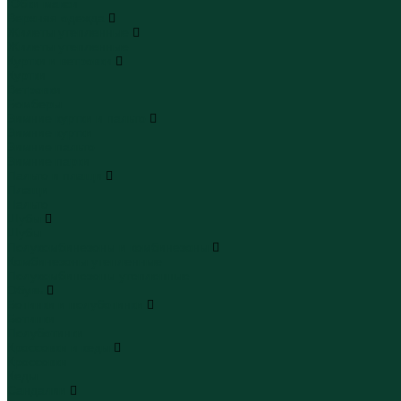
Юбки макси
Верхняя одежда
Жилеты утепленные
Жилеты утепленные
Куртки и ветровки
Куртки
Ветровки
Бомберы
Зимние куртки и пальто
Зимние куртки
Зимние пальто
Зимние парки
Пальто и плащи
Плащи
Пальто
Шубы
Шубы
Полукомбинезоны и комбинезоны
Комбинезоны утепленные
Полукомбинезоны утепленные
Обувь
Ботинки и полуботинки
Ботинки
Полуботинки
Кроссовки и кеды
Кроссовки
Кеды
Сандалии