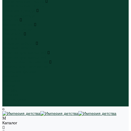
Плавательные шорты
Плавательные шорты
Пляжная одежда
Пляжная одежда
Игрушки
Мягкие игрушки
Мягкие игрушки
Транспорт
Транспорт
Игровые наборы
Игровые наборы
Игрушки для малышей
Игрушки для малышей
Наборы для творчества
Наборы для творчества
Школьная форма
Девочки
Мальчики
Школа
Бренды
Новинки
Распродажа
Магазины
Каталог