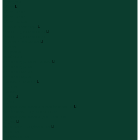
Бермуды
Юбки
Юбки мини
Юбки миди
Юбки макси
Верхняя одежда
Жилеты утепленные
Жилеты утепленные
Куртки и ветровки
Куртки
Ветровки
Бомберы
Зимние куртки и пальто
Зимние куртки
Зимние пальто
Зимние парки
Пальто и плащи
Плащи
Пальто
Шубы
Шубы
Полукомбинезоны и комбинезоны
Комбинезоны утепленные
Полукомбинезоны утепленные
Обувь
Ботинки и полуботинки
Ботинки
Полуботинки