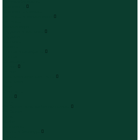
Полукомбинезоны
Комплекты
Комплекты одежды
Леггинсы и велосипедки
Леггинсы
Велосипедки
Пиджаки и костюмы
Пиджаки
Костюмы
Жакеты
Платья и сарафаны
Платья
Сарафаны
Туники
Туники
Толстовки худи свитшоты
Толстовки
Худи
Свитшоты
Топы
Топы
Футболки поло майки лонгсливы
Футболки
Поло
Майки
Лонгсливы
Шорты и бермуды
Шорты