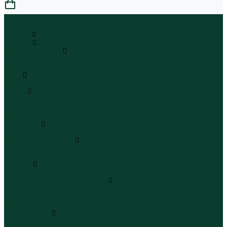
0
...
Каталог
Одежда
Блузы и рубашки
Блузы
Рубашки
Боди
Боди
Брюки
Брюки классические
Брюки спортивные
Брюки повседневные
Водолазки
Водолазки
Джинсы и джинсовки
Джинсы
Джинсовки
Жилеты
Жилеты
Кардиганы джемперы свитеры
Кардиганы
Джемперы
Свитеры
Комбинезоны
Комбинезоны