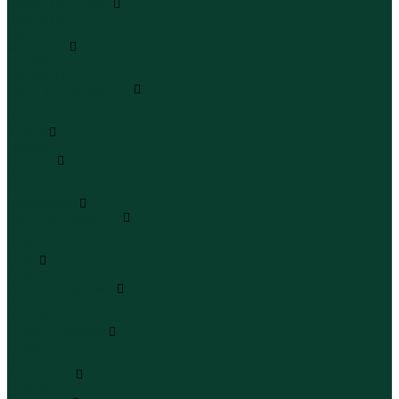
Кроссовки и кеды
Кроссовки
Кеды
Сандалии
Сандалии
Сандалии
Сапоги и полусапоги
Сапоги
Полусапоги
Туфли
Туфли
Сланцы
Шлепанцы
Сланцы
Аксессуары
Галстуки и бабочки
Галстуки
Бабочки
Очки
Очки
Ремни и подтяжки
Ремни
Подтяжки
Сумки и рюкзаки
Сумки
Рюкзаки
Украшения
Украшения