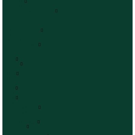
Чемоданы
Чемоданы
Шапки шарфы и перчатки
Шапки
Шарфы
Перчатки
Кепки и бейсболки
Кепки
Бейсболки
Шляпы и панамы
Шляпы
Панамы
Белье
Пижамы
Пижамы
Майки
Майки
Бюстгальтеры
Носки
Носки
Трусы
Трусы
Комплекты белья
Комплекты белья
Бюстгальтеры
Пляжная одежда
Купальники
Купальники