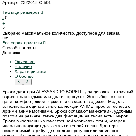
Артикул: 2322018-C-501
Таблица размеров
-
+
×
Выбрано максимальное количество, доступное для заказа
шт.
Все характеристики
Способы оплаты
Доставка
Описание
Наличие
Характеристики
О бренде
Брюки джоггеры ALESSANDRO BORELLI для девочек – отличный
вариант для отдыха или долгих прогулок. Это выбор тех, кто
ценит комфорт, любит яркость и свежесть в одежде. Модель
выполнена в едином стиле коллекции ANIME: простая основа с
яркими аниме мотивами. Брюки обладают манжетами, удобным
поясом на резинке, также для фиксации на талии есть шнурок.
Брюки выполнены из качественной хлопковой ткани, которая
идеально подходит для лета или теплой весны. Джоггеры –
незаменимый атрибут для долгих прогулок или активного
отдыха. За ними не нужен строгий уход, после стирки ткань не