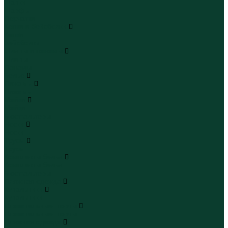
Шапки
Шарфы
Перчатки
Кепки и бейсболки
Кепки
Бейсболки
Шляпы и панамы
Шляпы
Панамы
Белье
Пижамы
Пижамы
Майки
Майки
Бюстгальтеры
Носки
Носки
Трусы
Трусы
Комплекты белья
Комплекты белья
Бюстгальтеры
Пляжная одежда
Купальники
Купальники
Плавательные шорты
Плавательные шорты
Пляжная одежда