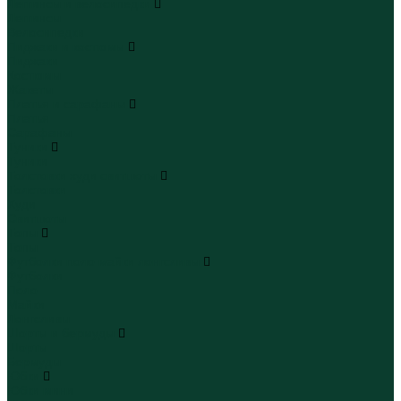
Леггинсы и велосипедки
Леггинсы
Велосипедки
Пиджаки и костюмы
Пиджаки
Костюмы
Жакеты
Платья и сарафаны
Платья
Сарафаны
Туники
Туники
Толстовки худи свитшоты
Толстовки
Худи
Свитшоты
Топы
Топы
Футболки поло майки лонгсливы
Футболки
Поло
Майки
Лонгсливы
Шорты и бермуды
Шорты
Бермуды
Юбки
Юбки мини