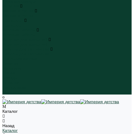
Пляжная одежда
Игрушки
Мягкие игрушки
Мягкие игрушки
Транспорт
Транспорт
Игровые наборы
Игровые наборы
Игрушки для малышей
Игрушки для малышей
Наборы для творчества
Наборы для творчества
Школьная форма
Девочки
Мальчики
Школа
Бренды
Новинки
Распродажа
Магазины
Каталог
Назад
Каталог