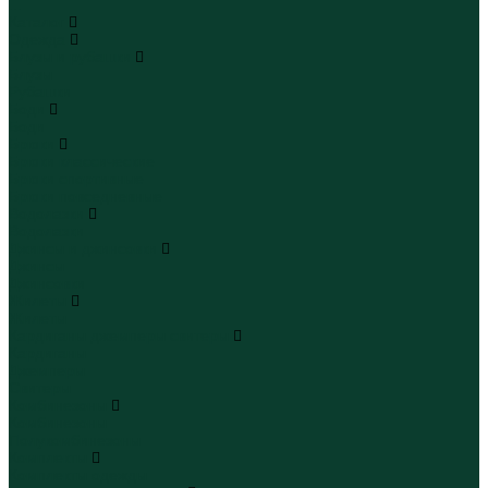
...
Каталог
Одежда
Блузы и рубашки
Блузы
Рубашки
Боди
Боди
Брюки
Брюки классические
Брюки спортивные
Брюки повседневные
Водолазки
Водолазки
Джинсы и джинсовки
Джинсы
Джинсовки
Жилеты
Жилеты
Кардиганы джемперы свитеры
Кардиганы
Джемперы
Свитеры
Комбинезоны
Комбинезоны
Полукомбинезоны
Комплекты
Комплекты одежды