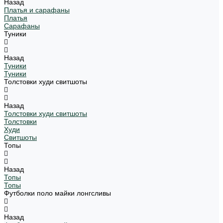
Назад
Платья и сарафаны
Платья
Сарафаны
Туники
Назад
Туники
Туники
Толстовки худи свитшоты
Назад
Толстовки худи свитшоты
Толстовки
Худи
Свитшоты
Топы
Назад
Топы
Топы
Футболки поло майки лонгсливы
Назад