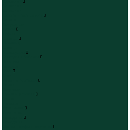
Сандалии
Сандалии
Сандалии
Сапоги и полусапоги
Сапоги
Полусапоги
Туфли
Туфли
Сланцы
Шлепанцы
Сланцы
Аксессуары
Галстуки и бабочки
Галстуки
Бабочки
Очки
Очки
Ремни и подтяжки
Ремни
Подтяжки
Сумки и рюкзаки
Сумки
Рюкзаки
Украшения
Украшения
Чемоданы
Чемоданы
Шапки шарфы и перчатки