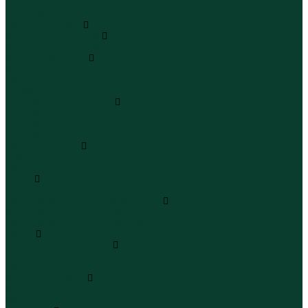
Юбки миди
Юбки макси
Верхняя одежда
Жилеты утепленные
Жилеты утепленные
Куртки и ветровки
Куртки
Ветровки
Бомберы
Зимние куртки и пальто
Зимние куртки
Зимние пальто
Зимние парки
Пальто и плащи
Плащи
Пальто
Шубы
Шубы
Полукомбинезоны и комбинезоны
Комбинезоны утепленные
Полукомбинезоны утепленные
Обувь
Ботинки и полуботинки
Ботинки
Полуботинки
Кроссовки и кеды
Кроссовки
Кеды