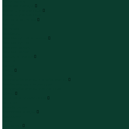
Юбки макси
Верхняя одежда
Жилеты утепленные
Жилеты утепленные
Куртки и ветровки
Куртки
Ветровки
Бомберы
Зимние куртки и пальто
Зимние куртки
Зимние пальто
Зимние парки
Пальто и плащи
Плащи
Пальто
Шубы
Шубы
Полукомбинезоны и комбинезоны
Комбинезоны утепленные
Полукомбинезоны утепленные
Обувь
Ботинки и полуботинки
Ботинки
Полуботинки
Кроссовки и кеды
Кроссовки
Кеды
Сандалии