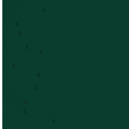
Сандалии
Сандалии
Сапоги и полусапоги
Сапоги
Полусапоги
Туфли
Туфли
Сланцы
Шлепанцы
Сланцы
Аксессуары
Галстуки и бабочки
Галстуки
Бабочки
Очки
Очки
Ремни и подтяжки
Ремни
Подтяжки
Сумки и рюкзаки
Сумки
Рюкзаки
Украшения
Украшения
Чемоданы
Чемоданы
Шапки шарфы и перчатки
Шапки