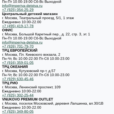
Пн-Пт 10.00-19.00 Cб-Вс Выходной
info@imperiya-detstva.ru
+7 (925) 054-25-29
Центральный детский магазин
г. Москва, Театральный проезд, 5/1, 1 этаж
Ежедневно 10.00-22.00
+7 (495) 419-17-78
ОФИС
г. Москва, Большой Каретный пер., д. 22, стр. 3, эт. 1
Пн-Пт 10.00-19.00 Cб-Вс Выходной
info@imperiya-detstva.ru
+7 (926) 701-79-70
ТРЦ ЕВРОПЕЙСКИЙ
г. Москва, Пл. Киевского вокзала, 2
Пн-Чт, Вс 10.00-22.00 Пт-Сб 10.00-23.00
+7 (916) 359-01-05
ТРЦ ОКЕАНИЯ
г. Москва, Кутузовский пр-т, д.57
Пн-Чт, Вс 10.00-22.00 Пт-Сб 10.00-23.00
+7 (929) 630-45-46
ТРЦ РИО
г. Москва, Ленинский проспект, 109
Ежедневно 10:00-22:00
+7 (925) 302-25-44
VNUKOVO PREMIUM OUTLET
г. Москва, поселок Московский, деревня Лапшинка, вл.30/1В
Ежедневно 10.00-22.00
+7 (925) 349-80-05