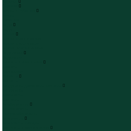
Каталог
Одежда
Блузы и рубашки
Блузы
Рубашки
Боди
Боди
Брюки
Брюки классические
Брюки спортивные
Брюки повседневные
Водолазки
Водолазки
Джинсы и джинсовки
Джинсы
Джинсовки
Жилеты
Жилеты
Кардиганы джемперы свитеры
Кардиганы
Джемперы
Свитеры
Комбинезоны
Комбинезоны
Полукомбинезоны
Комплекты
Комплекты одежды
Леггинсы и велосипедки