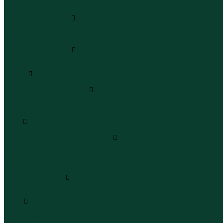
Леггинсы
Велосипедки
Пиджаки и костюмы
Пиджаки
Костюмы
Жакеты
Платья и сарафаны
Платья
Сарафаны
Туники
Туники
Толстовки худи свитшоты
Толстовки
Худи
Свитшоты
Топы
Топы
Футболки поло майки лонгсливы
Футболки
Поло
Майки
Лонгсливы
Шорты и бермуды
Шорты
Бермуды
Юбки
Юбки мини
Юбки миди